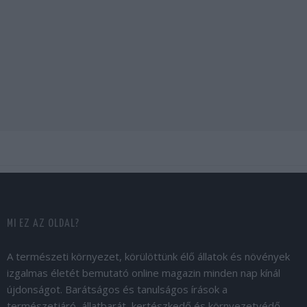
MI EZ AZ OLDAL?
A természeti környezet, körülöttünk élő állatok és növények
izgalmas életét bemutató online magazin minden nap kínál
újdonságot. Barátságos és tanulságos írások a
természetjáró, állatbarát, kertészkedő és környezetvédő