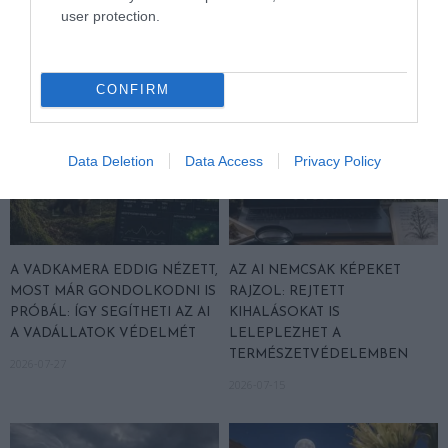
user protection.
2026-07-30
2026-07-28
CONFIRM
Data Deletion
Data Access
Privacy Policy
A VADKAMERA EDDIG NÉZETT,
AZ AI NEMCSAK KÉPEKET
MOST MÁR GONDOLKODNI IS
RAJZOL: REJTETT
PRÓBÁL: ÍGY SEGÍTHETI AZ AI
KIHALÁSOKAT IS
A VADÁLLATOK VÉDELMÉT
LELEPLEZHET A
TERMÉSZETVÉDELEMBEN
2026-07-27
2026-07-15