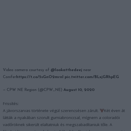
Video camera courtesy of
@lookatthedeej
near
Conifer
https://t.co/5sGnO2mrnl
pic.twitter.com/BLxjGRhpEG
— CPW NE Region (@CPW_NE)
August 10, 2020
Frissítés:
A jávorszarvas története végül szerencsésen zárult.
Két éven át
látták a nyakában szorult gumiabronccsal, mígnem a coloradói
vadőröknek sikerült elaltatniuk és megszabadítaniuk tőle. A