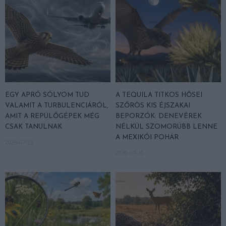
EGY APRÓ SÓLYOM TUD
A TEQUILA TITKOS HŐSEI
VALAMIT A TURBULENCIÁRÓL,
SZŐRÖS KIS ÉJSZAKAI
AMIT A REPÜLŐGÉPEK MÉG
BEPORZÓK: DENEVÉREK
CSAK TANULNAK
NÉLKÜL SZOMORÚBB LENNE
A MEXIKÓI POHÁR
2026-07-13
2026-07-10