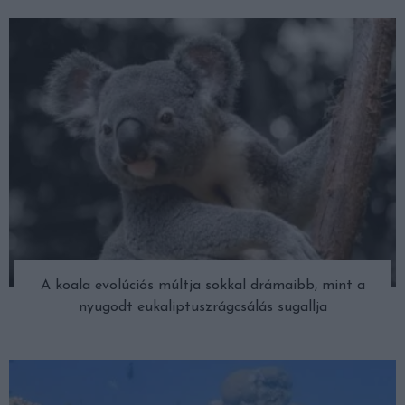
A koala evolúciós múltja sokkal drámaibb, mint a
nyugodt eukaliptuszrágcsálás sugallja