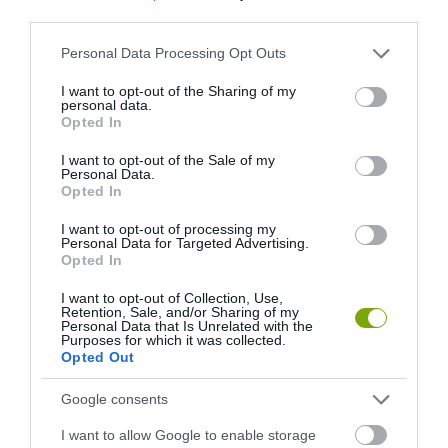
third parties.
Please note that this website/app uses one or more Google
A KOALA EVOLÚCIÓS MÚLTJA
A KORALLZÁTONY NEM CSAK
Personal Data Processing Opt Outs
services and may gather and store information including but
SOKKAL DRÁMAIBB, MINT A
SZÍNES HALAKBÓL ÁLL: MOST
not limited to your visit or usage behaviour. You may click to
I want to opt-out of the Sharing of my
NYUGODT
500 EDDIG ISMERETLEN
personal data.
grant or deny consent to Google and its third-party tags to
EUKALIPTUSZRÁGCSÁLÁS
LAKÓJÁT MUTATTA MEG
Opted In
use your data for below specified purposes in below Google
SUGALLJA
2026-08-06
consent section.
I want to opt-out of the Sale of my
2026-08-07
Personal Data.
Opted In
I want to opt-out of processing my
Personal Data for Targeted Advertising.
Opted In
I want to opt-out of Collection, Use,
Retention, Sale, and/or Sharing of my
Personal Data that Is Unrelated with the
Purposes for which it was collected.
Opted Out
Google consents
HŐKUPOLA MAGYARORSZÁG
NEM CSAK A RITKASÁGOK
I want to allow Google to enable storage
FELETT: MI EZ A LÁTHATATLAN
BAJBAN VANNAK: A