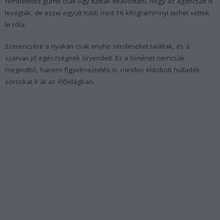
fémbetétes gumit csak úgy tudták eltávolítani, hogy az agancsait is
levágták, de ezzel együtt több mint 16 kilogrammnyi terhet vettek
le róla.
Szerencsére a nyakán csak enyhe sérüléseket találtak, és a
szarvas jó egészségnek örvendett. Ez a történet nemcsak
megindító, hanem figyelmeztetés is: minden eldobott hulladék
sorsokat ír át az élővilágban.