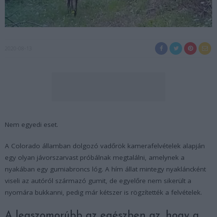
2020-08-13
Nem egyedi eset.
A Colorado államban dolgozó vadőrök kamerafelvételek alapján
egy olyan jávorszarvast próbálnak megtalálni, amelynek a
nyakában egy gumiabroncs lóg. A hím állat mintegy nyakláncként
viseli az autóról származó gumit, de egyelőre nem sikerült a
nyomára bukkanni, pedig már kétszer is rögzítették a felvételek.
A legszomorúbb az egészben az, hogy a