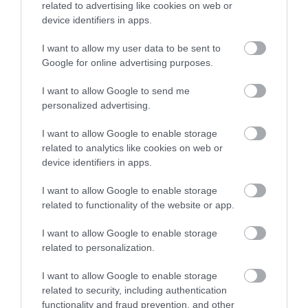
related to advertising like cookies on web or
FEDŐ, ÉS MI TÖRTÉNIK
HÉTKÖZNAPI MADARAK ÉS
device identifiers in apps.
ALATTA A TERMÉSZETTEL?
PILLANGÓK CSENDES
ELTŰNÉSE A NAGYOBB
2026-08-03
I want to allow my user data to be sent to
VÉSZJEL
Google for online advertising purposes.
2026-08-03
I want to allow Google to send me
personalized advertising.
I want to allow Google to enable storage
related to analytics like cookies on web or
device identifiers in apps.
I want to allow Google to enable storage
related to functionality of the website or app.
I want to allow Google to enable storage
A TUDÓSOK 262 ÚJ FAJT
ÖTVEN ÉVIG ROSSZ NÉVEN
related to personalization.
NEVEZTEK MEG, ÉS A FÖLD
LAPULT EGY KARDFOGÚ
MEGINT FINOMAN JELEZTE:
MACSKA LELETE – AZTÁN
I want to allow Google to enable storage
KORAI MÉG MINDENTUDÓNAK
VALAKI VÉGRE RÁNÉZETT
related to security, including authentication
HINNI MAGUNKAT
RENDESEN
functionality and fraud prevention, and other