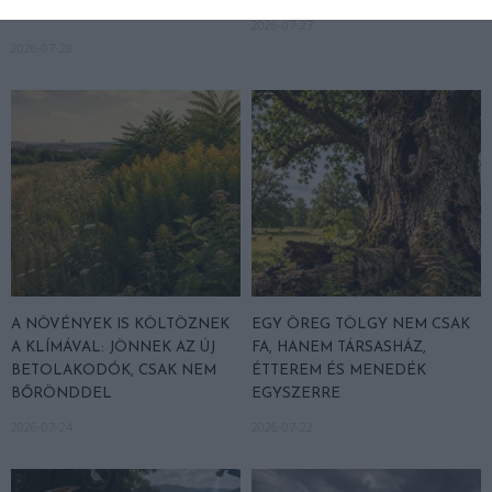
RENDESEN
2026-07-27
2026-07-28
A NÖVÉNYEK IS KÖLTÖZNEK
EGY ÖREG TÖLGY NEM CSAK
A KLÍMÁVAL: JÖNNEK AZ ÚJ
FA, HANEM TÁRSASHÁZ,
BETOLAKODÓK, CSAK NEM
ÉTTEREM ÉS MENEDÉK
BŐRÖNDDEL
EGYSZERRE
2026-07-24
2026-07-22