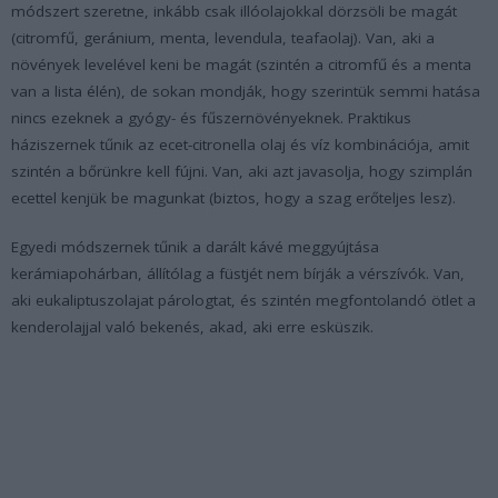
módszert szeretne, inkább csak illóolajokkal dörzsöli be magát
(citromfű, geránium, menta, levendula, teafaolaj). Van, aki a
növények levelével keni be magát (szintén a citromfű és a menta
van a lista élén), de sokan mondják, hogy szerintük semmi hatása
nincs ezeknek a gyógy- és fűszernövényeknek. Praktikus
háziszernek tűnik az ecet-citronella olaj és víz kombinációja, amit
szintén a bőrünkre kell fújni. Van, aki azt javasolja, hogy szimplán
ecettel kenjük be magunkat (biztos, hogy a szag erőteljes lesz).
Egyedi módszernek tűnik a darált kávé meggyújtása
kerámiapohárban, állítólag a füstjét nem bírják a vérszívók. Van,
aki eukaliptuszolajat párologtat, és szintén megfontolandó ötlet a
kenderolajjal való bekenés, akad, aki erre esküszik.