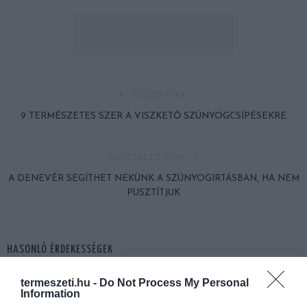
ELŐZŐ CIKK
9 TERMÉSZETES SZER A VISZKETŐ SZÚNYOGCSÍPÉSEKRE
KÖVETKEZŐ CIKK
A DENEVÉR SEGÍTHET NEKÜNK A SZÚNYOGIRTÁSBAN, HA NEM
PUSZTÍTJUK
HASONLÓ ÉRDEKESSÉGEK
termeszeti.hu -
Do Not Process My Personal
Information