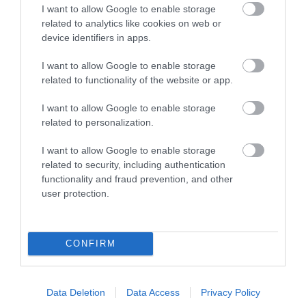
I want to allow Google to enable storage
A TERMÉSZET NEM SZERETI
A TUDÓSOK 262 ÚJ FAJT
related to analytics like cookies on web or
AZ EGYHANGÚSÁGOT: A
NEVEZTEK MEG, ÉS A FÖLD
device identifiers in apps.
VÁLTOZATOS NÖVÉNYZET
MEGINT FINOMAN JELEZTE:
ASZÁLY IDEJÉN IS OKOSABB
KORAI MÉG MINDENTUDÓNAK
I want to allow Google to enable storage
STRATÉGIA
HINNI MAGUNKAT
related to functionality of the website or app.
2026-07-31
2026-07-30
I want to allow Google to enable storage
related to personalization.
I want to allow Google to enable storage
related to security, including authentication
functionality and fraud prevention, and other
user protection.
CONFIRM
ÖTVEN ÉVIG ROSSZ NÉVEN
A VADKAMERA EDDIG NÉZETT,
LAPULT EGY KARDFOGÚ
MOST MÁR GONDOLKODNI IS
MACSKA LELETE – AZTÁN
PRÓBÁL: ÍGY SEGÍTHETI AZ AI
Data Deletion
Data Access
Privacy Policy
VALAKI VÉGRE RÁNÉZETT
A VADÁLLATOK VÉDELMÉT