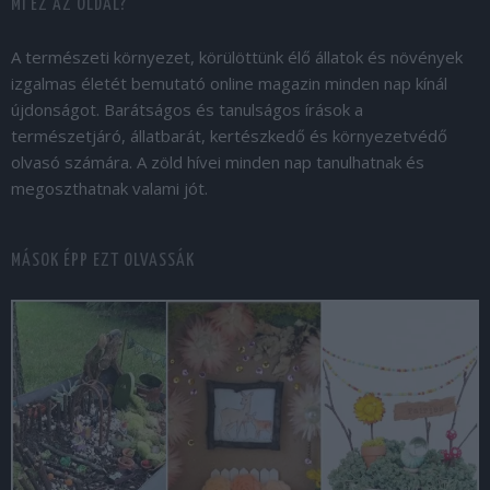
MI EZ AZ OLDAL?
A természeti környezet, körülöttünk élő állatok és növények
izgalmas életét bemutató online magazin minden nap kínál
újdonságot. Barátságos és tanulságos írások a
természetjáró, állatbarát, kertészkedő és környezetvédő
olvasó számára. A zöld hívei minden nap tanulhatnak és
megoszthatnak valami jót.
MÁSOK ÉPP EZT OLVASSÁK