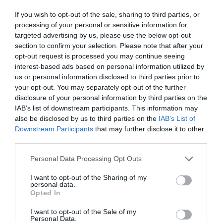
If you wish to opt-out of the sale, sharing to third parties, or
processing of your personal or sensitive information for
targeted advertising by us, please use the below opt-out
section to confirm your selection. Please note that after your
opt-out request is processed you may continue seeing
interest-based ads based on personal information utilized by
us or personal information disclosed to third parties prior to
your opt-out. You may separately opt-out of the further
A KORALLZÁTONY NEM CSAK
KIRÁNDULÁS PANNONHALMA
disclosure of your personal information by third parties on the
SZÍNES HALAKBÓL ÁLL: MOST
KÖRNYÉKÉN: TERMÉSZET,
IAB’s list of downstream participants. This information may
500 EDDIG ISMERETLEN
SZŐLŐ ÉS KOMLÓ
also be disclosed by us to third parties on the
IAB’s List of
LAKÓJÁT MUTATTA MEG
TALÁLKOZÁSA
Downstream Participants
that may further disclose it to other
2026-08-06
2026-08-04
third parties.
Please note that this website/app uses one or more Google
Personal Data Processing Opt Outs
services and may gather and store information including but
not limited to your visit or usage behaviour. You may click to
I want to opt-out of the Sharing of my
personal data.
grant or deny consent to Google and its third-party tags to
Opted In
use your data for below specified purposes in below Google
consent section.
I want to opt-out of the Sale of my
Personal Data.