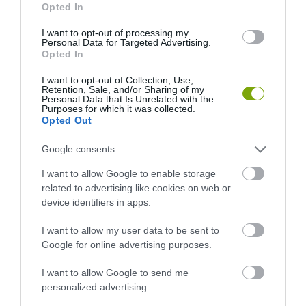
Opted In
I want to opt-out of processing my
Personal Data for Targeted Advertising.
HŐKUPOLA MAGYARORSZÁG
NEM CSAK A RITKASÁGOK
Opted In
FELETT: MI EZ A LÁTHATATLAN
BAJBAN VANNAK: A
FEDŐ, ÉS MI TÖRTÉNIK
HÉTKÖZNAPI MADARAK ÉS
I want to opt-out of Collection, Use,
Retention, Sale, and/or Sharing of my
ALATTA A TERMÉSZETTEL?
PILLANGÓK CSENDES
Personal Data that Is Unrelated with the
ELTŰNÉSE A NAGYOBB
Purposes for which it was collected.
2026-08-03
Opted Out
VÉSZJEL
2026-08-03
Google consents
I want to allow Google to enable storage
related to advertising like cookies on web or
device identifiers in apps.
I want to allow my user data to be sent to
Google for online advertising purposes.
I want to allow Google to send me
personalized advertising.