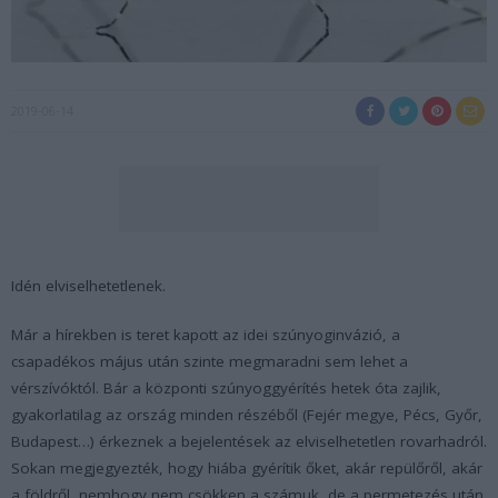
2019-06-14
Idén elviselhetetlenek.
Már a hírekben is teret kapott az idei szúnyoginvázió, a
csapadékos május után szinte megmaradni sem lehet a
vérszívóktól. Bár a központi szúnyoggyérítés hetek óta zajlik,
gyakorlatilag az ország minden részéből (Fejér megye, Pécs, Győr,
Budapest…) érkeznek a bejelentések az elviselhetetlen rovarhadról.
Sokan megjegyezték, hogy hiába gyérítik őket, akár repülőről, akár
a földről, nemhogy nem csökken a számuk, de a permetezés után