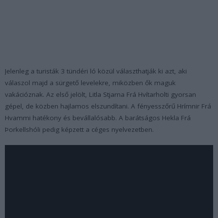
Jelenleg a turisták 3 tündéri ló közül választhatják ki azt, aki
válaszol majd a sürgető levelekre, miközben ők maguk
vakációznak. Az első jelölt, Litla Stjarna Frá Hvítarholti gyorsan
gépel, de közben hajlamos elszundítani. A fényesszőrű Hrímnir Frá
Hvammi hatékony és bevállalósabb. A barátságos Hekla Frá
Þorkellshóli pedig képzett a céges nyelvezetben.