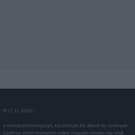
MI EZ AZ OLDAL?
A természeti környezet, körülöttünk élő állatok és növények
izgalmas életét bemutató online magazin minden nap kínál