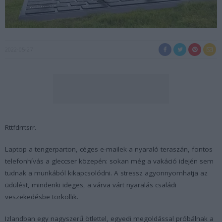
2022-05-27
Rttfdrrtsrr.
Laptop a tengerparton, céges e-mailek a nyaraló teraszán, fontos
telefonhívás a gleccser közepén: sokan még a vakáció idején sem
tudnak a munkából kikapcsolódni. A stressz agyonnyomhatja az
üdülést, mindenki ideges, a várva várt nyaralás családi
veszekedésbe torkollik.
Izlandban egy nagyszerű ötlettel, egyedi megoldással próbálnak a