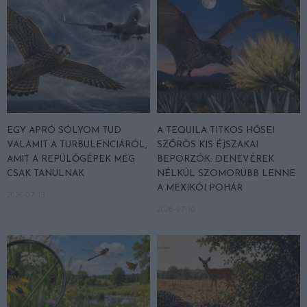
EGY APRÓ SÓLYOM TUD
A TEQUILA TITKOS HŐSEI
VALAMIT A TURBULENCIÁRÓL,
SZŐRÖS KIS ÉJSZAKAI
AMIT A REPÜLŐGÉPEK MÉG
BEPORZÓK: DENEVÉREK
CSAK TANULNAK
NÉLKÜL SZOMORÚBB LENNE
A MEXIKÓI POHÁR
2026-07-13
2026-07-10