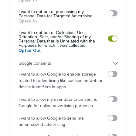
I want to opt-out of processing my
A KOALA EVOLÚCIÓS MÚLTJA
A KORALLZÁTONY NEM CSAK
Personal Data for Targeted Advertising.
Opted In
SOKKAL DRÁMAIBB, MINT A
SZÍNES HALAKBÓL ÁLL: MOST
NYUGODT
500 EDDIG ISMERETLEN
I want to opt-out of Collection, Use,
EUKALIPTUSZRÁGCSÁLÁS
LAKÓJÁT MUTATTA MEG
Retention, Sale, and/or Sharing of my
SUGALLJA
Personal Data that Is Unrelated with the
2026-08-06
Purposes for which it was collected.
2026-08-07
Opted Out
Google consents
I want to allow Google to enable storage
related to advertising like cookies on web or
device identifiers in apps.
I want to allow my user data to be sent to
Google for online advertising purposes.
I want to allow Google to send me
personalized advertising.
HŐKUPOLA MAGYARORSZÁG
NEM CSAK A RITKASÁGOK
FELETT: MI EZ A LÁTHATATLAN
BAJBAN VANNAK: A