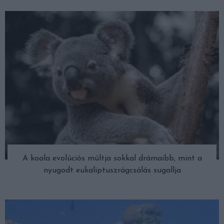
A koala evolúciós múltja sokkal drámaibb, mint a
nyugodt eukaliptuszrágcsálás sugallja