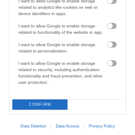
I want to allow Google to enable storage
FEDŐ, ÉS MI TÖRTÉNIK
HÉTKÖZNAPI MADARAK ÉS
related to analytics like cookies on web or
ALATTA A TERMÉSZETTEL?
PILLANGÓK CSENDES
device identifiers in apps.
ELTŰNÉSE A NAGYOBB
2026-08-03
VÉSZJEL
I want to allow Google to enable storage
2026-08-03
related to functionality of the website or app.
I want to allow Google to enable storage
related to personalization.
I want to allow Google to enable storage
related to security, including authentication
functionality and fraud prevention, and other
user protection.
CONFIRM
A TUDÓSOK 262 ÚJ FAJT
ÖTVEN ÉVIG ROSSZ NÉVEN
NEVEZTEK MEG, ÉS A FÖLD
LAPULT EGY KARDFOGÚ
MEGINT FINOMAN JELEZTE:
MACSKA LELETE – AZTÁN
Data Deletion
Data Access
Privacy Policy
KORAI MÉG MINDENTUDÓNAK
VALAKI VÉGRE RÁNÉZETT
HINNI MAGUNKAT
RENDESEN