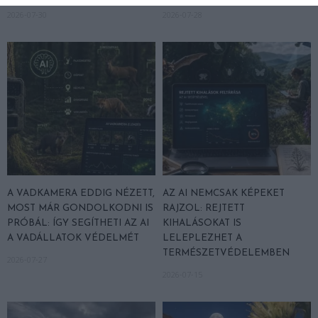
2026-07-30
2026-07-28
A VADKAMERA EDDIG NÉZETT,
AZ AI NEMCSAK KÉPEKET
MOST MÁR GONDOLKODNI IS
RAJZOL: REJTETT
PRÓBÁL: ÍGY SEGÍTHETI AZ AI
KIHALÁSOKAT IS
A VADÁLLATOK VÉDELMÉT
LELEPLEZHET A
TERMÉSZETVÉDELEMBEN
2026-07-27
2026-07-15