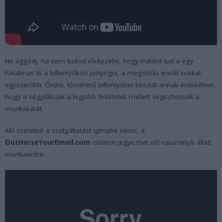
Ne aggódj, ha nem tudod elképzelni, hogy miként tud a egy
hatalmas ló a billentyűkön pötyögni, a megoldás ennél sokkal
egyszerűbb. Óriási, lóméretű billentyűzet készült annak érdekében,
hogy a négylábúak a legjobb feltételek mellett végezhessék a
munkájukat.
Aki szeretné a szolgáltatást igénybe venni, a
OutHorseYourEmail.com
oldalon jegyezhet elő valamelyik állati
munkaerőre.