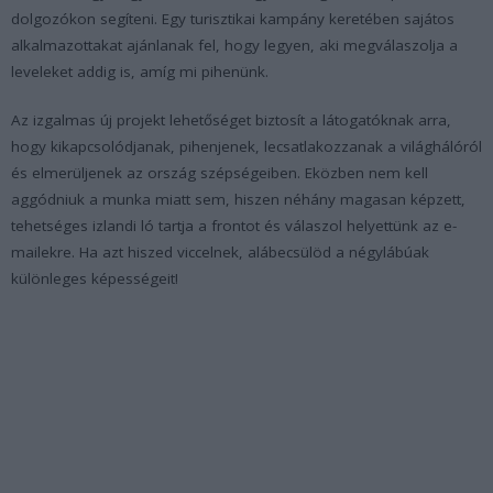
dolgozókon segíteni. Egy turisztikai kampány keretében sajátos
alkalmazottakat ajánlanak fel, hogy legyen, aki megválaszolja a
leveleket addig is, amíg mi pihenünk.
Az izgalmas új projekt lehetőséget biztosít a látogatóknak arra,
hogy kikapcsolódjanak, pihenjenek, lecsatlakozzanak a világhálóról
és elmerüljenek az ország szépségeiben. Eközben nem kell
aggódniuk a munka miatt sem, hiszen néhány magasan képzett,
tehetséges izlandi ló tartja a frontot és válaszol helyettünk az e-
mailekre. Ha azt hiszed viccelnek, alábecsülöd a négylábúak
különleges képességeit!