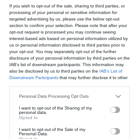
ELŐZŐ CIKK
If you wish to opt-out of the sale, sharing to third parties, or
processing of your personal or sensitive information for
BÜNTETÉST KAP NÉMETORSZÁGBAN, AKI KIENGEDI A
targeted advertising by us, please use the below opt-out
MACSKÁJÁT
section to confirm your selection. Please note that after your
opt-out request is processed you may continue seeing
KÖVETKEZŐ CIKK
interest-based ads based on personal information utilized by
us or personal information disclosed to third parties prior to
SZÍVESEN JÁR A PIACRA A VILÁG LEGMAGASABB KUTYÁJA
your opt-out. You may separately opt-out of the further
disclosure of your personal information by third parties on the
IAB’s list of downstream participants. This information may
also be disclosed by us to third parties on the
IAB’s List of
HASONLÓ ÉRDEKESSÉGEK
Downstream Participants
that may further disclose it to other
third parties.
Please note that this website/app uses one or more Google
Personal Data Processing Opt Outs
services and may gather and store information including but
not limited to your visit or usage behaviour. You may click to
I want to opt-out of the Sharing of my
personal data.
grant or deny consent to Google and its third-party tags to
Opted In
use your data for below specified purposes in below Google
consent section.
I want to opt-out of the Sale of my
Personal Data.
Opted In