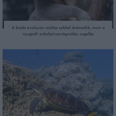
A koala evolúciós múltja sokkal drámaibb, mint a
nyugodt eukaliptuszrágcsálás sugallja