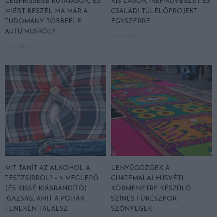
LEGFRISSEBB KUTATÁSOK, ÉS
KIS LABOR, NÉPMŰVÉSZET ÉS
MIÉRT BESZÉL MA MÁR A
CSALÁDI TÚLÉLŐPROJEKT
TUDOMÁNY TÖBBFÉLE
EGYSZERRE
AUTIZMUSRÓL?
2026-04-01
2026-04-02
MIT TANÍT AZ ALKOHOL A
LENYŰGÖZŐEK A
TESTZSÍRRÓL? – 5 MEGLEPŐ
GUATEMALAI HÚSVÉTI
(ÉS KISSÉ KIÁBRÁNDÍTÓ)
KÖRMENETRE KÉSZÜLŐ
IGAZSÁG, AMIT A POHÁR
SZÍNES FŰRÉSZPOR
FENEKÉN TALÁLSZ
SZŐNYEGEK