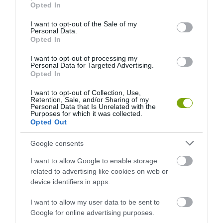
grant or deny consent to Google and its third-party tags to
Opted In
use your data for below specified purposes in below Google
consent section.
I want to opt-out of the Sale of my
Personal Data.
Opted In
I want to opt-out of processing my
Personal Data for Targeted Advertising.
Opted In
I want to opt-out of Collection, Use,
ELŐZŐ CIKK
Retention, Sale, and/or Sharing of my
Personal Data that Is Unrelated with the
EZ LESZ AZ 5 LEGMENŐBB TREND IDÉN ŐSSZEL A
Purposes for which it was collected.
KERTEKBEN
Opted Out
Google consents
KÖVETKEZŐ CIKK
I want to allow Google to enable storage
MARADT MÉG ZÖLD PARADICSOM A PALÁNTÁN? ÍGY
related to advertising like cookies on web or
HASZNÁLD!
device identifiers in apps.
I want to allow my user data to be sent to
Google for online advertising purposes.
HASONLÓ ÉRDEKESSÉGEK