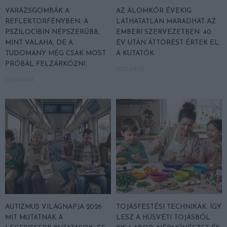
VARÁZSGOMBÁK A
AZ ÁLOMKÓR ÉVEKIG
REFLEKTORFÉNYBEN: A
LÁTHATATLAN MARADHAT AZ
PSZILOCIBIN NÉPSZERŰBB,
EMBERI SZERVEZETBEN: 40
MINT VALAHA, DE A
ÉV UTÁN ÁTTÖRÉST ÉRTEK EL
TUDOMÁNY MÉG CSAK MOST
A KUTATÓK
PRÓBÁL FELZÁRKÓZNI
2026-04-05
2026-04-14
AUTIZMUS VILÁGNAPJA 2026:
TOJÁSFESTÉSI TECHNIKÁK: ÍGY
MIT MUTATNAK A
LESZ A HÚSVÉTI TOJÁSBÓL