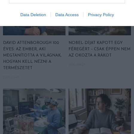
Data Deletion
Data Access
Privacy Policy
DAVID ATTENBOROUGH 100
NOBEL-DÍJAT KAPOTT EGY
ÉVES: AZ EMBER, AKI
FÉREGÉRT – CSAK ÉPPEN NEM
MEGTANÍTOTTA A VILÁGNAK,
AZ OKOZTA A RÁKOT
HOGYAN KELL NÉZNI A
2026-04-23
TERMÉSZETET
2026-05-08