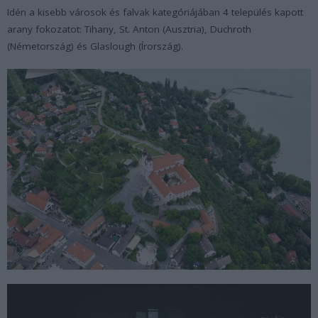
Idén a kisebb városok és falvak kategóriájában 4 település kapott
arany fokozatot: Tihany, St. Anton (Ausztria), Duchroth
(Németország) és Glaslough (Írország).