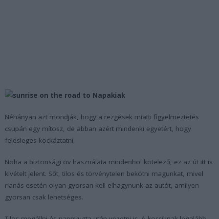
Néhányan azt mondják, hogy a rezgések miatti figyelmeztetés
csupán egy mítosz, de abban azért mindenki egyetért, hogy
felesleges kockáztatni.
Noha a biztonsági öv használata mindenhol kötelező, ez az út itt is
kivételt jelent. Sőt, tilos és törvénytelen bekötni magunkat, mivel
rianás esetén olyan gyorsan kell elhagynunk az autót, amilyen
gyorsan csak lehetséges.
Tilos megállni és napnyugta után vezetni is. A kocsiknak legalább