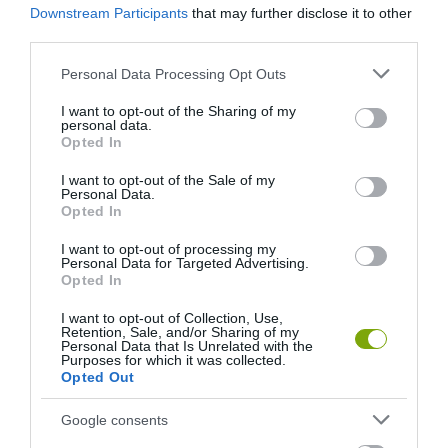
Downstream Participants
that may further disclose it to other
third parties.
Please note that this website/app uses one or more Google
Personal Data Processing Opt Outs
services and may gather and store information including but
not limited to your visit or usage behaviour. You may click to
I want to opt-out of the Sharing of my
personal data.
grant or deny consent to Google and its third-party tags to
Opted In
use your data for below specified purposes in below Google
consent section.
I want to opt-out of the Sale of my
Personal Data.
Opted In
I want to opt-out of processing my
KIRÁNDULÁS A
KIRÁNDULÁS PANNONHALMA
Personal Data for Targeted Advertising.
PANNONHALMI
KÖRNYÉKÉN: TERMÉSZET,
Opted In
ARBORÉTUMBA
SZŐLŐ ÉS KOMLÓ
I want to opt-out of Collection, Use,
TALÁLKOZÁSA
2026-08-04
Retention, Sale, and/or Sharing of my
Personal Data that Is Unrelated with the
2026-08-04
Purposes for which it was collected.
Opted Out
Google consents