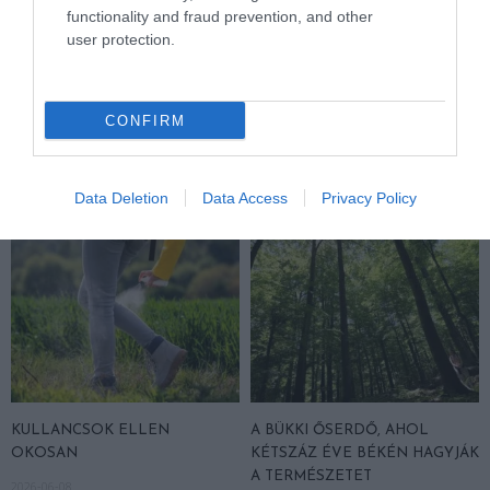
functionality and fraud prevention, and other
user protection.
KIRÁNDULÁS A RAVAZDI
A JÉG ALATT NEM ÜRESSÉG
SÖRFŐZDÉBE, A BENCÉS
VAN: ÓRIÁSI REJTETT TÁJ
APÁTSÁG HABOS OLDALÁRA
HÚZÓDIK KELET-ANTARKTISZ
CONFIRM
MÉLYÉN
2026-08-04
2026-06-24
Data Deletion
Data Access
Privacy Policy
KULLANCSOK ELLEN
A BÜKKI ŐSERDŐ, AHOL
OKOSAN
KÉTSZÁZ ÉVE BÉKÉN HAGYJÁK
A TERMÉSZETET
2026-06-08