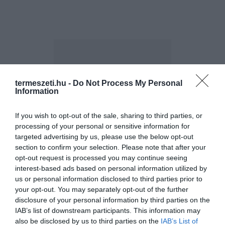
termeszeti.hu -
Do Not Process My Personal
Information
ELŐZŐ CIKK
VÉLETLENÜL DERÜLT KI A DOLMÁNYOS GYÜMÖLCSRIGÓRÓL,
If you wish to opt-out of the sale, sharing to third parties, or
HOGY MÉRGEZŐ ÉS AKÁR HALÁLT IS OKOZHAT
processing of your personal or sensitive information for
targeted advertising by us, please use the below opt-out
section to confirm your selection. Please note that after your
KÖVETKEZŐ CIKK
opt-out request is processed you may continue seeing
interest-based ads based on personal information utilized by
AKÁR EGY LUXUSAUTÓ ÁRÁBA IS KERÜLHET A LADOUM JUH, A
us or personal information disclosed to third parties prior to
JUHOK KIRÁLYA
your opt-out. You may separately opt-out of the further
disclosure of your personal information by third parties on the
IAB’s list of downstream participants. This information may
also be disclosed by us to third parties on the
IAB’s List of
HASONLÓ ÉRDEKESSÉGEK