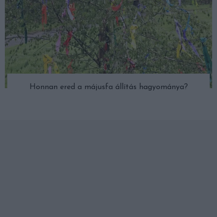
Honnan ered a májusfa állítás hagyománya?