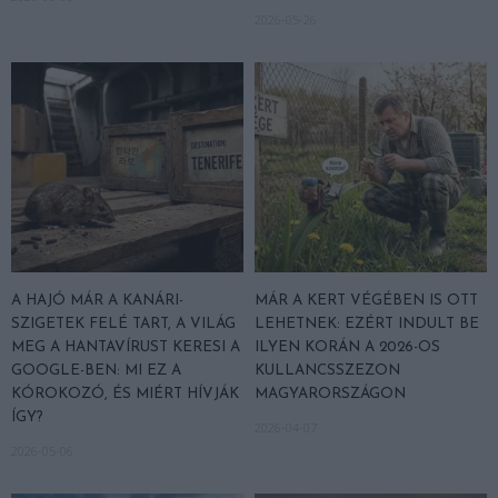
2026-05-26
A HAJÓ MÁR A KANÁRI-
MÁR A KERT VÉGÉBEN IS OTT
SZIGETEK FELÉ TART, A VILÁG
LEHETNEK: EZÉRT INDULT BE
MEG A HANTAVÍRUST KERESI A
ILYEN KORÁN A 2026-OS
GOOGLE-BEN: MI EZ A
KULLANCSSZEZON
KÓROKOZÓ, ÉS MIÉRT HÍVJÁK
MAGYARORSZÁGON
ÍGY?
2026-04-07
2026-05-06