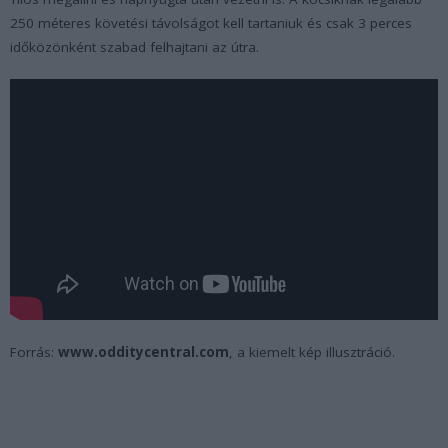
250 méteres követési távolságot kell tartaniuk és csak 3 perces
időközönként szabad felhajtani az útra.
Forrás:
www.odditycentral.com
, a kiemelt kép illusztráció.