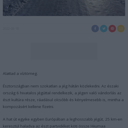
2022-08-18
Alattad a víztömeg.
Észtországban nem szokatlan a jég hátán közlekedni. Az északi
ország 6 hivatalos jégúttal rendelkezik, a jégen való vándorlás az
észt kultúra része, ráadásul olcsóbb és kényelmesebb is, mintha a
kompozásért kellene fizetni.
A hat út egyike egyben Európában a leghosszabb jégút, 25 km-en
keresztül haladva az észt partvidéket köti össze Hiiumaa