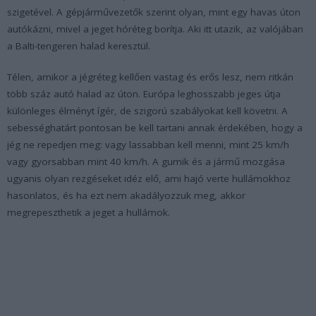
szigetével. A gépjárművezetők szerint olyan, mint egy havas úton
autókázni, mivel a jeget hóréteg borítja. Aki itt utazik, az valójában
a Balti-tengeren halad keresztül.
Télen, amikor a jégréteg kellően vastag és erős lesz, nem ritkán
több száz autó halad az úton. Európa leghosszabb jeges útja
különleges élményt ígér, de szigorú szabályokat kell követni. A
sebességhatárt pontosan be kell tartani annak érdekében, hogy a
jég ne repedjen meg: vagy lassabban kell menni, mint 25 km/h
vagy gyorsabban mint 40 km/h. A gumik és a jármű mozgása
ugyanis olyan rezgéseket idéz elő, ami hajó verte hullámokhoz
hasonlatos, és ha ezt nem akadályozzuk meg, akkor
megrepeszthetik a jeget a hullámok.