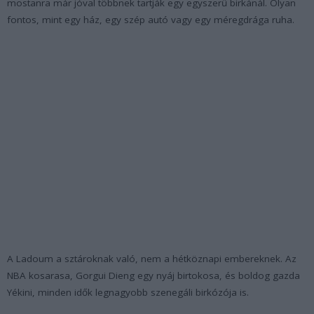
mostanra már jóval többnek tartják egy egyszerű birkánál. Olyan
fontos, mint egy ház, egy szép autó vagy egy méregdrága ruha.
A Ladoum a sztároknak való, nem a hétköznapi embereknek. Az
NBA kosarasa, Gorgui Dieng egy nyáj birtokosa, és boldog gazda
Yékini, minden idők legnagyobb szenegáli birkózója is.