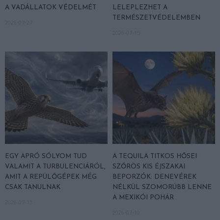
A VADÁLLATOK VÉDELMÉT
LELEPLEZHET A
TERMÉSZETVÉDELEMBEN
2026-07-27
2026-07-15
EGY APRÓ SÓLYOM TUD
A TEQUILA TITKOS HŐSEI
VALAMIT A TURBULENCIÁRÓL,
SZŐRÖS KIS ÉJSZAKAI
AMIT A REPÜLŐGÉPEK MÉG
BEPORZÓK: DENEVÉREK
CSAK TANULNAK
NÉLKÜL SZOMORÚBB LENNE
A MEXIKÓI POHÁR
2026-07-13
2026-07-10