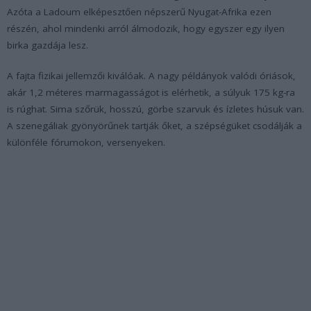
Azóta a Ladoum elképesztően népszerű Nyugat-Afrika ezen
részén, ahol mindenki arról álmodozik, hogy egyszer egy ilyen
birka gazdája lesz.
A fajta fizikai jellemzői kiválóak. A nagy példányok valódi óriások,
akár 1,2 méteres marmagasságot is elérhetik, a súlyuk 175 kg-ra
is rúghat. Sima szőrük, hosszú, görbe szarvuk és ízletes húsuk van.
A szenegáliak gyönyörűnek tartják őket, a szépségüket csodálják a
különféle fórumokon, versenyeken.