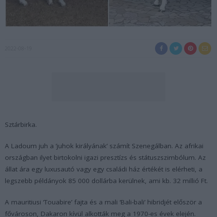
2022-08-19
Sztárbirka.
A Ladoum juh a ’juhok királyának’ számít Szenegálban. Az afrikai
országban ilyet birtokolni igazi presztízs és státuszszimbólum. Az
állat ára egy luxusautó vagy egy családi ház értékét is elérheti, a
legszebb példányok 85 000 dollárba kerülnek, ami kb. 32 millió Ft.
A mauritiusi ‘Touabire’ fajta és a mali ‘Bali-bali’ hibridjét először a
fővároson, Dakaron kívül alkották meg a 1970-es évek elején.