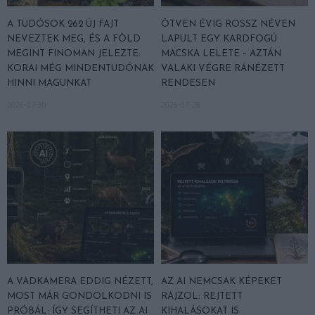
A TUDÓSOK 262 ÚJ FAJT
ÖTVEN ÉVIG ROSSZ NÉVEN
NEVEZTEK MEG, ÉS A FÖLD
LAPULT EGY KARDFOGÚ
MEGINT FINOMAN JELEZTE:
MACSKA LELETE – AZTÁN
KORAI MÉG MINDENTUDÓNAK
VALAKI VÉGRE RÁNÉZETT
HINNI MAGUNKAT
RENDESEN
2026-07-30
2026-07-28
A VADKAMERA EDDIG NÉZETT,
AZ AI NEMCSAK KÉPEKET
MOST MÁR GONDOLKODNI IS
RAJZOL: REJTETT
PRÓBÁL: ÍGY SEGÍTHETI AZ AI
KIHALÁSOKAT IS