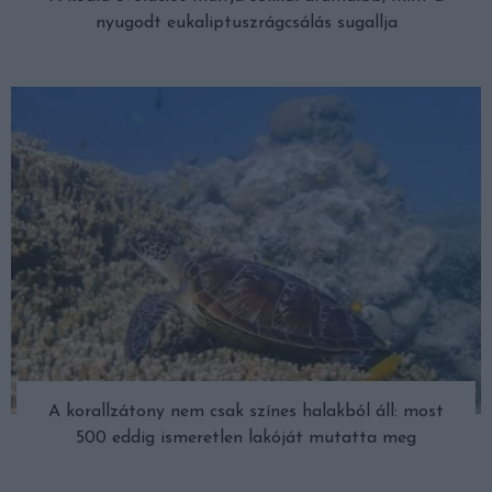
nyugodt eukaliptuszrágcsálás sugallja
A korallzátony nem csak színes halakból áll: most
500 eddig ismeretlen lakóját mutatta meg