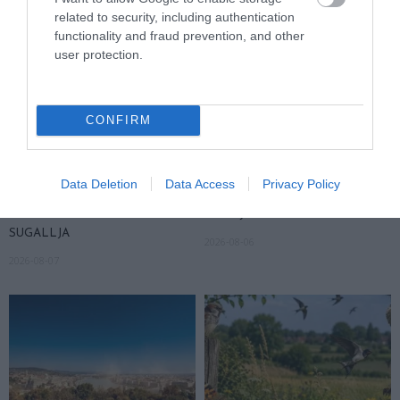
related to security, including authentication
functionality and fraud prevention, and other
user protection.
CONFIRM
A KOALA EVOLÚCIÓS MÚLTJA
A KORALLZÁTONY NEM CSAK
SOKKAL DRÁMAIBB, MINT A
SZÍNES HALAKBÓL ÁLL: MOST
Data Deletion
Data Access
Privacy Policy
NYUGODT
500 EDDIG ISMERETLEN
EUKALIPTUSZRÁGCSÁLÁS
LAKÓJÁT MUTATTA MEG
SUGALLJA
2026-08-06
2026-08-07