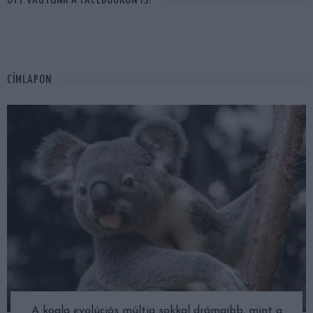
OTT VAGYUNK A FACEBOOKON IS!
CÍMLAPON
A koala evolúciós múltja sokkal drámaibb, mint a