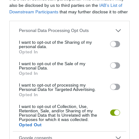
also be disclosed by us to third parties on the
IAB’s List of
Downstream Participants
that may further disclose it to other
third parties.
Please note that this website/app uses one or more Google
Personal Data Processing Opt Outs
services and may gather and store information including but
not limited to your visit or usage behaviour. You may click to
I want to opt-out of the Sharing of my
personal data.
grant or deny consent to Google and its third-party tags to
Opted In
use your data for below specified purposes in below Google
consent section.
I want to opt-out of the Sale of my
Personal Data.
Opted In
I want to opt-out of processing my
Personal Data for Targeted Advertising.
Opted In
I want to opt-out of Collection, Use,
Retention, Sale, and/or Sharing of my
Personal Data that Is Unrelated with the
Purposes for which it was collected.
Opted Out
Google consents