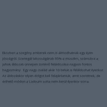
Eközben a szegény emberek nem is álmodhatnak egy ilyen
jószágról. Szenegál lakosságának 95%-a muszlim, számukra a
juhok áldozati ünnepen történő feláldozása nagyon fontos
hagyomány. Egy nagy család akár 10 birkát is feláldozhat ilyenkor.
Az áldozáskor olyan dolgot kell felajánlaniuk, amit szeretnek, de
érthető módon a Ladoum soha nem kerül ilyenkor sorra.