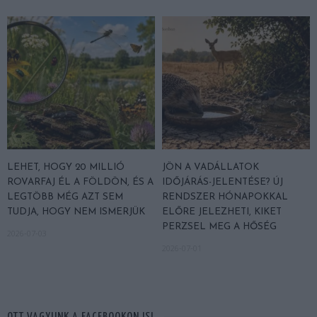
LEHET, HOGY 20 MILLIÓ
JÖN A VADÁLLATOK
ROVARFAJ ÉL A FÖLDÖN, ÉS A
IDŐJÁRÁS-JELENTÉSE? ÚJ
LEGTÖBB MÉG AZT SEM
RENDSZER HÓNAPOKKAL
TUDJA, HOGY NEM ISMERJÜK
ELŐRE JELEZHETI, KIKET
PERZSEL MEG A HŐSÉG
2026-07-03
2026-07-01