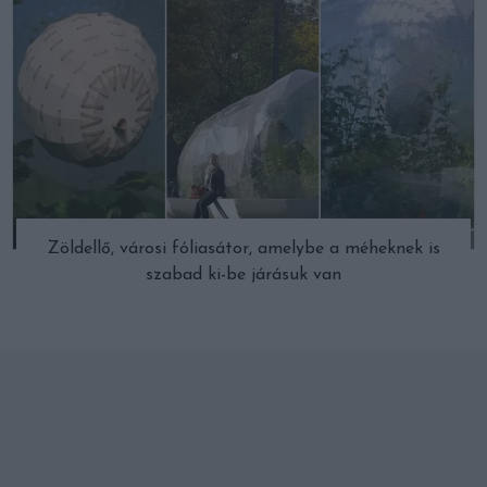
Zöldellő, városi fóliasátor, amelybe a méheknek is
szabad ki-be járásuk van