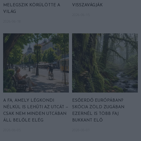
MELEGSZIK KÖRÜLÖTTE A
VISSZAVÁGJÁK
VILÁG
2026-06-15
2026-06-18
A FA, AMELY LÉGKONDI
ESŐERDŐ EURÓPÁBAN?
NÉLKÜL IS LEHŰTI AZ UTCÁT —
SKÓCIA ZÖLD ZUGÁBAN
CSAK NEM MINDEN UTCÁBAN
EZERNÉL IS TÖBB FAJ
ÁLL BELŐLE ELÉG
BUKKANT ELŐ
2026-06-05
2026-06-01