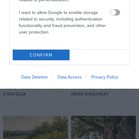
I want to allow Google to enable storage
related to security, including authentication
functionality and fraud prevention, and other
user protection.
CONFIRM
A TERMÉSZET NEM SZERETI
A TUDÓSOK 262 ÚJ FAJT
AZ EGYHANGÚSÁGOT: A
NEVEZTEK MEG, ÉS A FÖLD
Data Deletion
Data Access
Privacy Policy
VÁLTOZATOS NÖVÉNYZET
MEGINT FINOMAN JELEZTE:
ASZÁLY IDEJÉN IS OKOSABB
KORAI MÉG MINDENTUDÓNAK
STRATÉGIA
HINNI MAGUNKAT
2026-07-31
2026-07-30