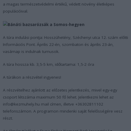
a magas természetvédelmi értékű, védett növény életképes
populációival.
A túra indulási pontja: Hosszúhetény, Széchenyi utca 12. szám előtti
Információs Pont. Április 22-én, szombaton és április 23-án,
vasárnap is indulnak turnusok.
A túra hossza kb. 3,5-5 km, időtartama: 1,5-2 óra
A túrákon a részvétel ingyenes!
A részvételhez ajánlott az előzetes jelentkezés, mivel egy-egy
csoport létszáma maximum 50 fő lehet. Jelentkezni lehet az
info@kezmuhely.hu mail címen, illetve +36302811102
telefonszámon. A programon mindenki saját felelősségére vesz
részt.
Az élménytúrákat a Duna-Dráva Nemzeti Park Igazgatóság