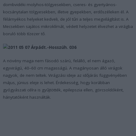
dombvidéki molyhos-tölgyesekben, cseres- és gyertyános-
kocsánytalan tölgyesekben, illetve gyepekben, erdőszéleken él. A
félárnyékos helyeket kedveli, de jól tűri a teljes megvilágítást is. A
Mecsekben sajátos mikroklímát, védett helyzetet élvezhet a virágba
boruló több tízezer tő.
A növény maga nem fásodó szárú, felálló, el nem ágazó,
egyvirágú, 40–60 cm magasságú. A magányosan álló virágok
nagyok, de nem teltek. Virágzási ideje az időjárás függvényében
május, június eleje is lehet. Érdekesség, hogy korábban
gyógyászati célra is gyűjtötték, epilepszia ellen, görcsoldóként,
hánytatóként használták.