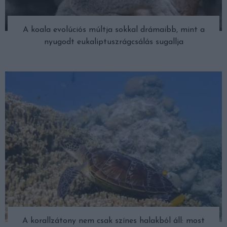
A koala evolúciós múltja sokkal drámaibb, mint a
nyugodt eukaliptuszrágcsálás sugallja
A korallzátony nem csak színes halakból áll: most