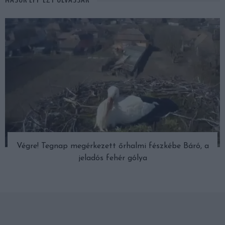
MÁSOK ÉPP EZT OLVASSÁK
Végre! Tegnap megérkezett őrhalmi fészkébe Báró, a
jeladós fehér gólya