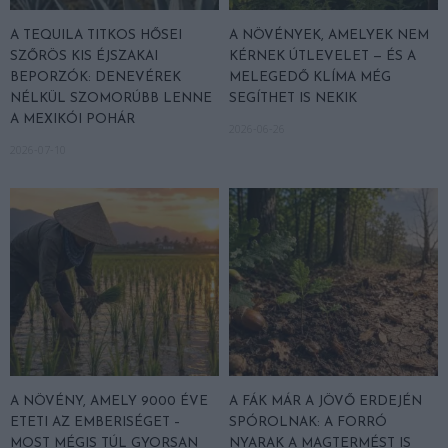
A TEQUILA TITKOS HŐSEI
A NÖVÉNYEK, AMELYEK NEM
SZŐRÖS KIS ÉJSZAKAI
KÉRNEK ÚTLEVELET — ÉS A
BEPORZÓK: DENEVÉREK
MELEGEDŐ KLÍMA MÉG
NÉLKÜL SZOMORÚBB LENNE
SEGÍTHET IS NEKIK
A MEXIKÓI POHÁR
2026-06-26
2026-07-10
A NÖVÉNY, AMELY 9000 ÉVE
A FÁK MÁR A JÖVŐ ERDEJÉN
ETETI AZ EMBERISÉGET –
SPÓROLNAK: A FORRÓ
MOST MÉGIS TÚL GYORSAN
NYARAK A MAGTERMÉST IS