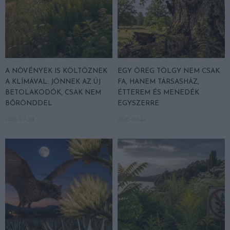
A NÖVÉNYEK IS KÖLTÖZNEK
EGY ÖREG TÖLGY NEM CSAK
A KLÍMÁVAL: JÖNNEK AZ ÚJ
FA, HANEM TÁRSASHÁZ,
BETOLAKODÓK, CSAK NEM
ÉTTEREM ÉS MENEDÉK
BŐRÖNDDEL
EGYSZERRE
2026-07-24
2026-07-22