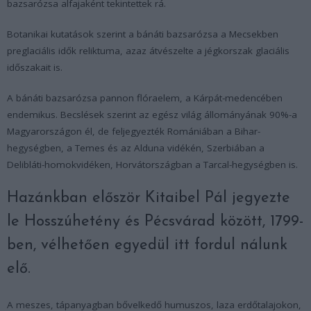
bazsarózsa alfajaként tekintettek rá.
Botanikai kutatások szerint a bánáti bazsarózsa a Mecsekben
preglaciális idők reliktuma, azaz átvészelte a jégkorszak glaciális
időszakait is.
A bánáti bazsarózsa pannon flóraelem, a Kárpát-medencében
endemikus. Becslések szerint az egész világ állományának 90%-a
Magyarországon él, de feljegyezték Romániában a Bihar-
hegységben, a Temes és az Alduna vidékén, Szerbiában a
Delibláti-homokvidéken, Horvátországban a Tarcal-hegységben is.
Hazánkban először Kitaibel Pál jegyezte
le Hosszúhetény és Pécsvárad között, 1799-
ben, vélhetően egyedül itt fordul nálunk
elő.
A meszes, tápanyagban bővelkedő humuszos, laza erdőtalajokon,