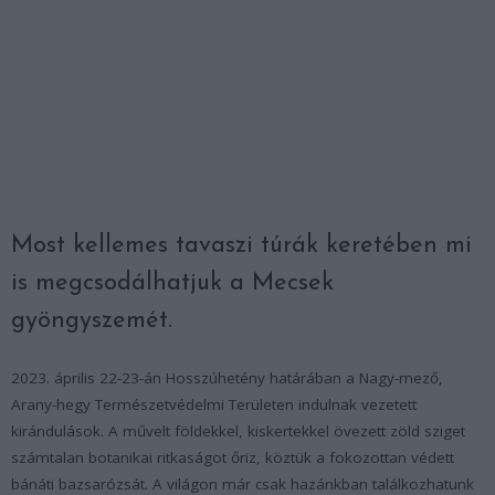
Most kellemes tavaszi túrák keretében mi
is megcsodálhatjuk a Mecsek
gyöngyszemét.
2023. április 22-23-án Hosszúhetény határában a Nagy-mező,
Arany-hegy Természetvédelmi Területen indulnak vezetett
kirándulások. A művelt földekkel, kiskertekkel övezett zöld sziget
számtalan botanikai ritkaságot őriz, köztük a fokozottan védett
bánáti bazsarózsát. A világon már csak hazánkban találkozhatunk