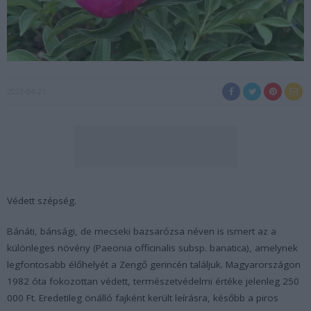
2023-04-21
Védett szépség.
Bánáti, bánsági, de mecseki bazsarózsa néven is ismert az a
különleges növény (
Paeonia officinalis subsp. banatica
), amelynek
legfontosabb élőhelyét a Zengő gerincén találjuk. Magyarországon
1982 óta fokozottan védett, természetvédelmi értéke jelenleg 250
000 Ft. Eredetileg önálló fajként került leírásra, később a piros