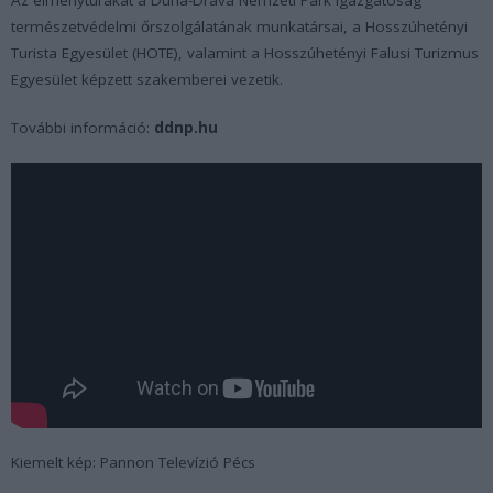
természetvédelmi őrszolgálatának munkatársai, a Hosszúhetényi
Turista Egyesület (HOTE), valamint a Hosszúhetényi Falusi Turizmus
Egyesület képzett szakemberei vezetik.
További információ:
ddnp.hu
Kiemelt kép: Pannon Televízió Pécs