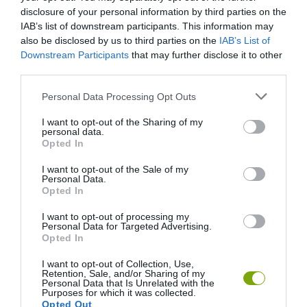
disclosure of your personal information by third parties on the
IAB’s list of downstream participants. This information may
also be disclosed by us to third parties on the
IAB’s List of
Downstream Participants
that may further disclose it to other
third parties.
Please note that this website/app uses one or more Google
Personal Data Processing Opt Outs
services and may gather and store information including but
not limited to your visit or usage behaviour. You may click to
I want to opt-out of the Sharing of my
personal data.
grant or deny consent to Google and its third-party tags to
Opted In
use your data for below specified purposes in below Google
consent section.
I want to opt-out of the Sale of my
Personal Data.
ELŐZŐ CIKK
Opted In
MI LETT A SZABADON BOCSÁTOTT 2 MILLIÁRD
I want to opt-out of processing my
GÉNMÓDOSÍTOTT SZÚNYOGGAL?
Personal Data for Targeted Advertising.
Opted In
KÖVETKEZŐ CIKK
I want to opt-out of Collection, Use,
Retention, Sale, and/or Sharing of my
MÉG AZ ŰRBŐL IS KIVEHETŐ LÁTVÁNYOSSÁG A KALIFORNIAI
Personal Data that Is Unrelated with the
Purposes for which it was collected.
SZUPERVIRÁGZÁS
Opted Out