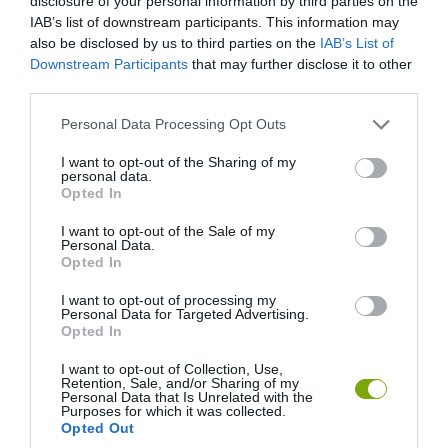
disclosure of your personal information by third parties on the
IAB’s list of downstream participants. This information may
also be disclosed by us to third parties on the
IAB’s List of
stonegableblog.com
Downstream Participants
that may further disclose it to other
third parties.
Vidám színekben
Please note that this website/app uses one or more Google
Personal Data Processing Opt Outs
services and may gather and store information including but
Nagyon mutatós, ombre tobozok, az alsó pikkelyeket sötétebb
not limited to your visit or usage behaviour. You may click to
I want to opt-out of the Sharing of my
personal data.
grant or deny consent to Google and its third-party tags to
színnel fessük, a felsőket világos árnyalattal.
Opted In
use your data for below specified purposes in below Google
consent section.
I want to opt-out of the Sale of my
Personal Data.
Opted In
I want to opt-out of processing my
Personal Data for Targeted Advertising.
Opted In
I want to opt-out of Collection, Use,
Retention, Sale, and/or Sharing of my
Personal Data that Is Unrelated with the
Purposes for which it was collected.
Opted Out