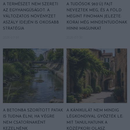
A TERMÉSZET NEM SZERETI
A TUDÓSOK 262 ÚJ FAJT
AZ EGYHANGÚSÁGOT: A
NEVEZTEK MEG, ÉS A FÖLD
VÁLTOZATOS NÖVÉNYZET
MEGINT FINOMAN JELEZTE:
ASZÁLY IDEJÉN IS OKOSABB
KORAI MÉG MINDENTUDÓNAK
STRATÉGIA
HINNI MAGUNKAT
2026-07-31
2026-07-30
A BETONBA SZORÍTOTT PATAK
A KÁNIKULÁT NEM MINDIG
IS TUDNA ÉLNI, HA VÉGRE
LÉGKONDIVAL GYŐZTÉK LE:
NEM CSATORNAKÉNT
MIT TANULHATUNK A
KEZELNÉNK
KÖZÉPKORI OLASZ