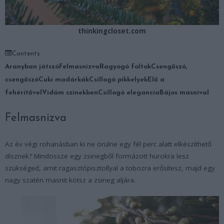
thinkingcloset.com
Contents
Aranyban játszó
Felmasnizva
Ragyogó foltok
Csengőszó,
csengőszó
Cuki madárkák
Csillogó pikkelyek
Elő a
fehérítővel
Vidám színekben
Csillogó elegancia
Bájos masnival
Felmasnizva
Az év végi rohanásban ki ne örülne egy fél perc alatt elkészíthető
dísznek? Mindössze egy zsinegből formázott hurokra lesz
szükséged, amit ragasztópisztollyal a tobozra erősítesz, majd egy
nagy szatén masnit kötsz a zsineg aljára.