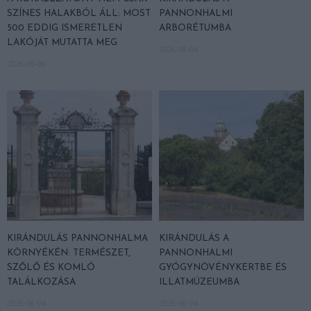
SZÍNES HALAKBÓL ÁLL: MOST
PANNONHALMI
500 EDDIG ISMERETLEN
ARBORÉTUMBA
LAKÓJÁT MUTATTA MEG
2026-08-04
2026-08-06
KIRÁNDULÁS PANNONHALMA
KIRÁNDULÁS A
KÖRNYÉKÉN: TERMÉSZET,
PANNONHALMI
SZŐLŐ ÉS KOMLÓ
GYÓGYNÖVÉNYKERTBE ÉS
TALÁLKOZÁSA
ILLATMÚZEUMBA
2026-08-04
2026-08-04