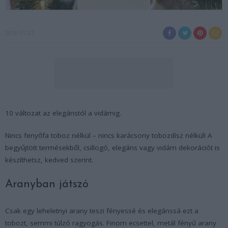
2016-11-27
10 változat az elegánstól a vidámig.
Nincs fenyőfa toboz nélkül – nincs karácsony tobozdísz nélkül! A
begyűjtött termésekből, csillogó, elegáns vagy vidám dekorációt is
készíthetsz, kedved szerint.
Aranyban játszó
Csak egy leheletnyi arany teszi fényessé és elegánssá ezt a
tobozt, semmi túlzó ragyogás. Finom ecsettel, metál fényű arany