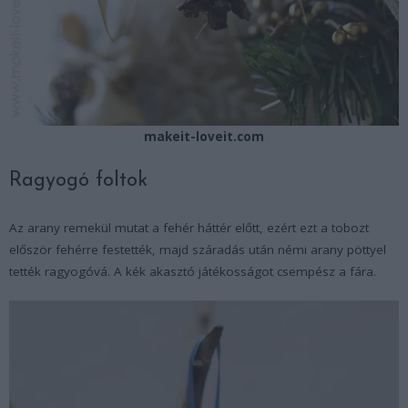
makeit-loveit.com
Ragyogó foltok
Az arany remekül mutat a fehér háttér előtt, ezért ezt a tobozt
először fehérre festették, majd száradás után némi arany pöttyel
tették ragyogóvá. A kék akasztó játékosságot csempész a fára.