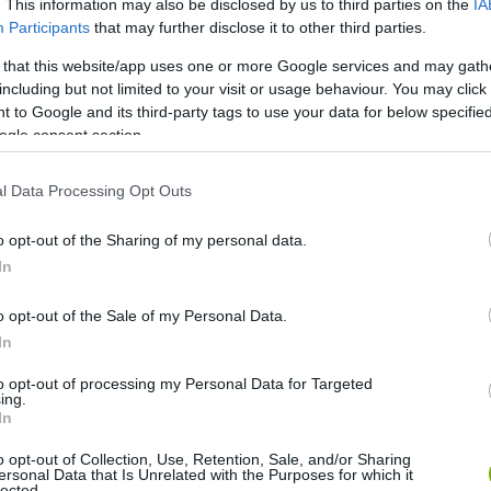
. This information may also be disclosed by us to third parties on the
IA
Participants
that may further disclose it to other third parties.
 that this website/app uses one or more Google services and may gath
including but not limited to your visit or usage behaviour. You may click 
 to Google and its third-party tags to use your data for below specifi
ogle consent section.
l Data Processing Opt Outs
o opt-out of the Sharing of my personal data.
In
o opt-out of the Sale of my Personal Data.
In
to opt-out of processing my Personal Data for Targeted
ing.
In
o opt-out of Collection, Use, Retention, Sale, and/or Sharing
ersonal Data that Is Unrelated with the Purposes for which it
lected.