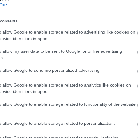
Out
zetten szerencsésnek, sok küzdelem, várható, türelemre
consents
lyan pontok, amiket érdemes keresni, mert szerencsét
o allow Google to enable storage related to advertising like cookies on
evice identifiers in apps.
 a Kutya Évében:
o allow my user data to be sent to Google for online advertising
s.
to allow Google to send me personalized advertising.
o allow Google to enable storage related to analytics like cookies on
evice identifiers in apps.
znak szerencsét idén:
o allow Google to enable storage related to functionality of the website
o allow Google to enable storage related to personalization.
o allow Google to enable storage related to security, including