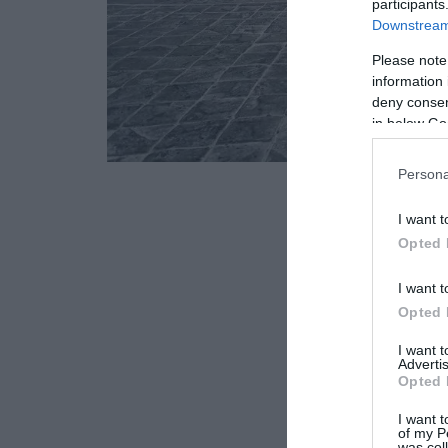
participants
Downstream 
Please note
information 
deny consent
in below Go
Persona
I want t
Opted 
I want t
Opted 
I want 
Advertis
Opted 
I want t
of my P
was col