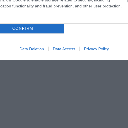
gyet különítenek el. A születési
cation functionality and fraud prevention, and other user protection.
y hova tartozunk:
CONFIRM
Data Deletion
Data Access
Privacy Policy