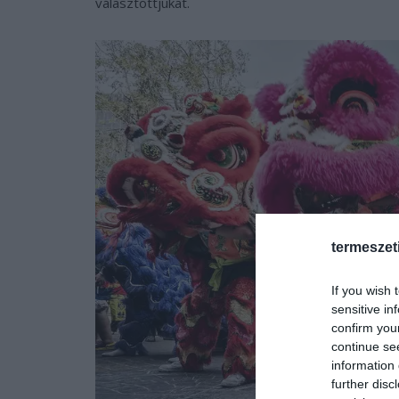
választottjukat.
termeszet
If you wish 
sensitive in
confirm you
continue se
information 
further disc