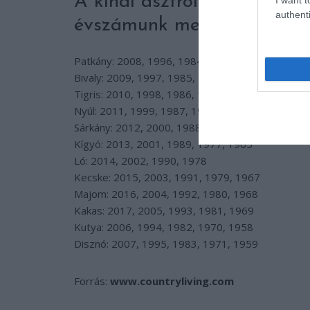
A kínai asztrológiában 12 je
authenti
évszámunk megmutatja, hog
Patkány:
2008, 1996, 1984, 1972, 1960
Bivaly:
2009, 1997, 1985, 1973, 1961
Tigris:
2010, 1998, 1986, 1974, 1962
Nyúl:
2011, 1999, 1987, 1975, 1963
Sárkány:
2012, 2000, 1988, 1976, 1964
Kígyó:
2013, 2001, 1989, 1977, 1965
Ló:
2014, 2002, 1990, 1978
Kecske:
2015, 2003, 1991, 1979, 1967
Majom:
2016, 2004, 1992, 1980, 1968
Kakas:
2017, 2005, 1993, 1981, 1969
Kutya:
2006, 1994, 1982, 1970, 1958
Disznó:
2007, 1995, 1983, 1971, 1959
Forrás:
www.countryliving.com