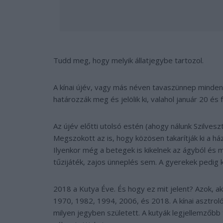
Tudd meg, hogy melyik állatjegybe tartozol.
A kínai újév, vagy más néven tavaszünnep minden
határozzák meg és jelölik ki, valahol január 20 és
Az újév előtti utolsó estén (ahogy nálunk Szilve
Megszokott az is, hogy közösen takarítják ki a há
Ilyenkor még a betegek is kikelnek az ágyból és m
tűzijáték, zajos ünneplés sem. A gyerekek pedig 
2018 a Kutya Éve. És hogy ez mit jelent? Azok, ak
1970, 1982, 1994, 2006, és 2018. A kínai asztrol
milyen jegyben született. A kutyák legjellemzőbb 