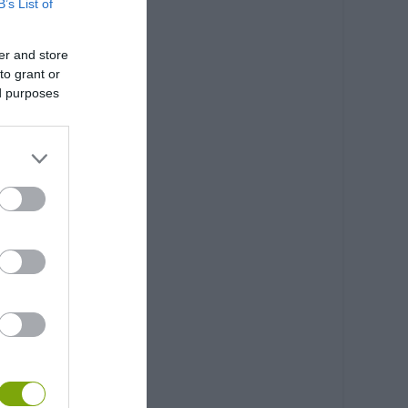
B’s List of
er and store
to grant or
ed purposes