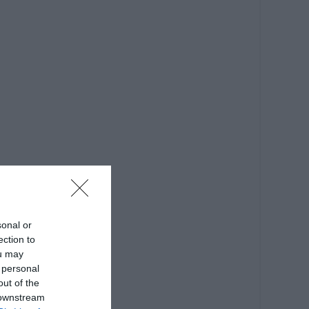
sonal or
ection to
ou may
 personal
out of the
 downstream