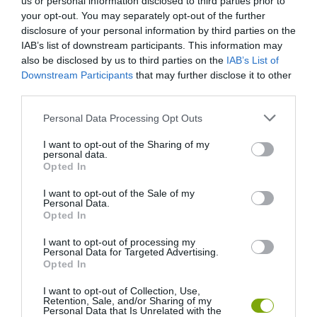
KÖVETKEZŐ CIKK
us or personal information disclosed to third parties prior to
your opt-out. You may separately opt-out of the further
INDUL A KERESÉS! KI LÁTTA HAZÁNK LEGIDŐSEBB, LEGALÁBB
disclosure of your personal information by third parties on the
13 ÉVES GYŰRŰS NAGY FAKOPÁNCSÁT?
IAB’s list of downstream participants. This information may
also be disclosed by us to third parties on the
IAB’s List of
Downstream Participants
that may further disclose it to other
third parties.
HASONLÓ ÉRDEKESSÉGEK
Please note that this website/app uses one or more Google
Personal Data Processing Opt Outs
services and may gather and store information including but
not limited to your visit or usage behaviour. You may click to
I want to opt-out of the Sharing of my
personal data.
grant or deny consent to Google and its third-party tags to
Opted In
use your data for below specified purposes in below Google
consent section.
I want to opt-out of the Sale of my
Personal Data.
Opted In
I want to opt-out of processing my
Personal Data for Targeted Advertising.
Opted In
KIRÁNDULÁS A
KIRÁNDULÁS PANNONHALMA
I want to opt-out of Collection, Use,
PANNONHALMI
KÖRNYÉKÉN: TERMÉSZET,
Retention, Sale, and/or Sharing of my
ARBORÉTUMBA
SZŐLŐ ÉS KOMLÓ
Personal Data that Is Unrelated with the