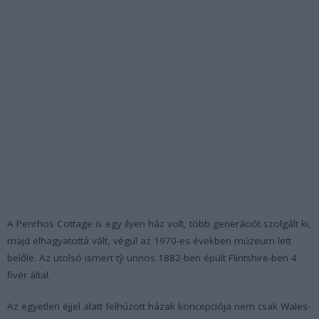
A Penrhos Cottage is egy ilyen ház volt, több generációt szolgált ki,
majd elhagyatottá vált, végül az 1970-es években múzeum lett
belőle. Az utolsó ismert tŷ unnos 1882-ben épült Flintshire-ben 4
fivér által.
Az egyetlen éjjel alatt felhúzott házak koncepciója nem csak Wales-