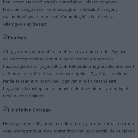
ben ismert. Hasonló szokás Írországban, Olaszországban,
Franciaországban és Törökországban is létezik. A szegény
családoknál gyakran hosszú hónapokig készítették elő a
villámgyors építkezést.
A hagyományok eredetének nehéz a nyomába eredni. Egy ősi
walesi törzsi törvény szerint minden szabad embernek a
házasságkötéskor joga volt több földterület megművelésére, ezért
a tŷ unnosok a férfi házasodásakor épültek. Egy régi skandináv
rendelet szerint mindenkinek joga van a nyári használatra
hegyvidéki lakást építeni és annyi földet hozzátenni, ameddig el
tudja a kését hajítani.
Néhányan úgy vélik, hogy a tradíció a régi germán, római, oszmán
vagy esetleg indoeurópai jogrendszerben gyökerezik, de valójában