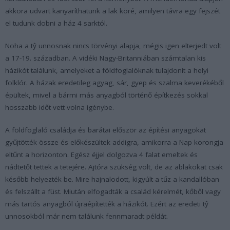
akkora udvart kanyaríthatunk a lak köré, amilyen távra egy fejszét
el tudunk dobni a ház 4 sarktól.
Noha a tŷ unnosnak nincs törvényi alapja, mégis igen elterjedt volt
a 17-19. században. A vidéki Nagy-Britanniában számtalan kis
házikót találunk, amelyeket a földfoglalóknak tulajdonít a helyi
folklór. A házak eredetileg agyag, sár, gyep és szalma keverékéből
épültek, mivel a bármi más anyagból történő építkezés sokkal
hosszabb időt vett volna igénybe.
A földfoglaló családja és barátai először az építési anyagokat
gyűjtötték össze és előkészültek addigra, amikorra a Nap korongja
eltűnt a horizonton. Egész éjjel dolgozva 4 falat emeltek és
nádtetőt tettek a tetejére. Ajtóra szükség volt, de az ablakokat csak
később helyezték be. Mire hajnalodott, kigyúlt a tűz a kandallóban
és felszállt a füst. Miután elfogadták a család kérelmét, kőből vagy
más tartós anyagból újraépítették a házikót. Ezért az eredeti tŷ
unnosokból már nem találunk fennmaradt példát.