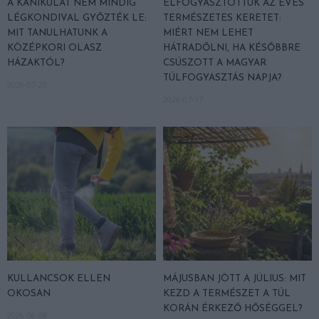
A KÁNIKULÁT NEM MINDIG
ELFOGYASZTOTTUK AZ ÉVES
LÉGKONDIVAL GYŐZTÉK LE:
TERMÉSZETES KERETET:
MIT TANULHATUNK A
MIÉRT NEM LEHET
KÖZÉPKORI OLASZ
HÁTRADŐLNI, HA KÉSŐBBRE
HÁZAKTÓL?
CSÚSZOTT A MAGYAR
TÚLFOGYASZTÁS NAPJA?
2026-07-20
2026-07-17
KULLANCSOK ELLEN
MÁJUSBAN JÖTT A JÚLIUS: MIT
OKOSAN
KEZD A TERMÉSZET A TÚL
KORÁN ÉRKEZŐ HŐSÉGGEL?
2026-06-08