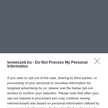
termeszeti.hu -
Do Not Process My Personal
Information
If you wish to opt-out of the sale, sharing to third parties, or
ELŐZŐ CIKK
processing of your personal or sensitive information for
targeted advertising by us, please use the below opt-out
MILLIÓK KÖVETIK, AHOGY EGY HELYBÉLI MUTATJA BE
section to confirm your selection. Please note that after your
GRÖNLAND TÖRTÉNELMÉT, KULTÚRÁJÁT ÉS MINDENNAPJAIT
opt-out request is processed you may continue seeing
interest-based ads based on personal information utilized by