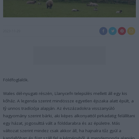
2023-11-29
Földfoglalók.
Wales dél-nyugati részén, Llanycefn település mellett áll egy kis
kőház. A legenda szerint mindössze egyetlen éjszaka alatt épült, a
tŷ unnos tradíciója alapján. Az évszázadokra visszanyúló
hagyomány szerint bárki, aki képes alkonyattól pirkadatig felállítani
egy házat, jogosulttá vált a földdarabra és az épületre. Más
változat szerint mindez csak akkor áll, ha hajnalra tűz gyúl a
kandallóban és füst száll fel a kéményből. A mendemonda alapján