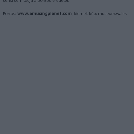
senki sem tudja a pontos eredetét.
Forrás:
www.amusingplanet.com
, kiemelt kép: museum.wales