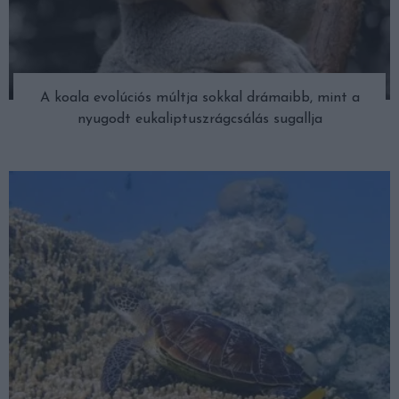
A koala evolúciós múltja sokkal drámaibb, mint a
nyugodt eukaliptuszrágcsálás sugallja