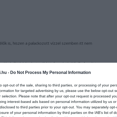
lők is, hiszen a palackozott vízzel szemben itt nem
edéséről térkép és további információ:
Kánikula – itt az
i.hu -
Do Not Process My Personal Information
to opt-out of the sale, sharing to third parties, or processing of your per
formation for targeted advertising by us, please use the below opt-out s
r selection. Please note that after your opt-out request is processed y
eing interest-based ads based on personal information utilized by us or
disclosed to third parties prior to your opt-out. You may separately opt-
losure of your personal information by third parties on the IAB’s list of