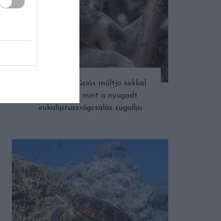
A koala evolúciós múltja sokkal
drámaibb, mint a nyugodt
eukaliptuszrágcsálás sugallja