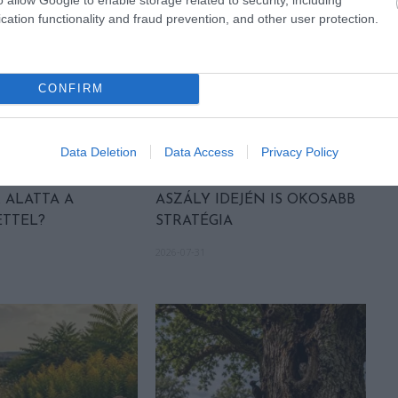
cation functionality and fraud prevention, and other user protection.
CONFIRM
A MAGYARORSZÁG
A TERMÉSZET NEM SZERETI
Data Deletion
Data Access
Privacy Policy
I EZ A
AZ EGYHANGÚSÁGOT: A
LAN FEDŐ, ÉS MI
VÁLTOZATOS NÖVÉNYZET
 ALATTA A
ASZÁLY IDEJÉN IS OKOSABB
TTEL?
STRATÉGIA
2026-07-31