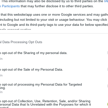
. This information may also be disclosed by us to third parties on the
IA
Participants
that may further disclose it to other third parties.
 that this website/app uses one or more Google services and may gath
including but not limited to your visit or usage behaviour. You may click 
 to Google and its third-party tags to use your data for below specifi
ogle consent section.
l Data Processing Opt Outs
o opt-out of the Sharing of my personal data.
In
o opt-out of the Sale of my Personal Data.
In
to opt-out of processing my Personal Data for Targeted
ing.
In
o opt-out of Collection, Use, Retention, Sale, and/or Sharing
ersonal Data that Is Unrelated with the Purposes for which it
lected.