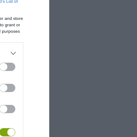
B’s List of
er and store
to grant or
ed purposes