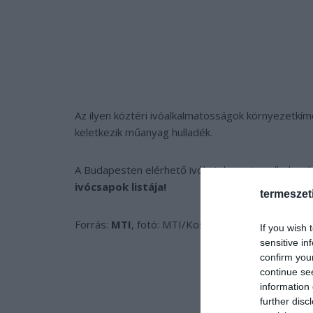
Az ilyen köztéri ivóalkalmatosságok környezetkímé
keletkezik műanyag hulladék.
A Budapesten elérhető ivókutak pontos elhelyezk
ivócsapok listája!
termeszet
Forrás:
MTI
, fotó: MTI/Koszticsák Richárd
If you wish 
sensitive in
confirm you
continue se
information 
further disc