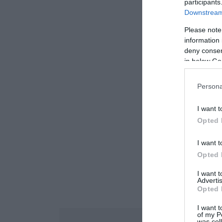
participants
Downstream 
Please note
information 
deny consent
in below Go
Persona
I want t
Opted 
I want t
Opted 
I want 
Advertis
Opted 
I want t
of my P
was col