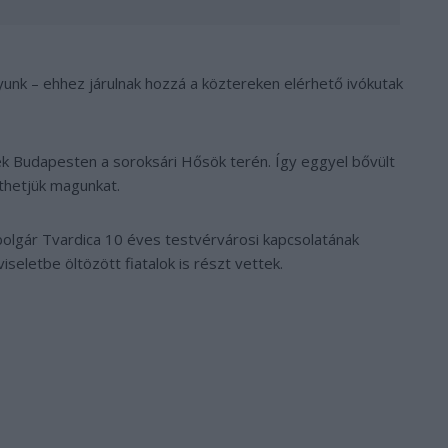
unk – ehhez járulnak hozzá a köztereken elérhető ivókutak
ek Budapesten a soroksári Hősök terén. Így eggyel bővült
íthetjük magunkat.
bolgár Tvardica 10 éves testvérvárosi kapcsolatának
iseletbe öltözött fiatalok is részt vettek.