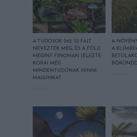
A TUDÓSOK 262 ÚJ FAJT
A NÖVÉNY
NEVEZTEK MEG, ÉS A FÖLD
A KLÍMÁV
MEGINT FINOMAN JELEZTE:
BETOLAKO
KORAI MÉG
BŐRÖNDD
MINDENTUDÓNAK HINNI
2026-07-24
MAGUNKAT
2026-07-30