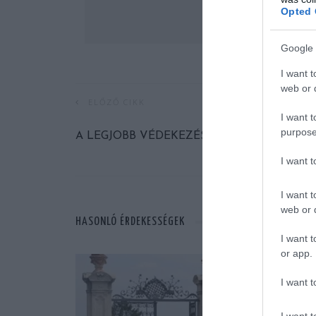
Opted 
Google 
I want t
web or d
ELŐZŐ CIKK
I want t
purpose
A LEGJOBB VÉDEKEZÉS A TÁMADÁS!
I want 
I want t
web or d
HASONLÓ ÉRDEKESSÉGEK
I want t
or app.
I want t
I want t