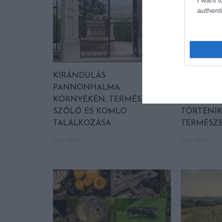
authenti
KIRÁNDULÁS
HŐKUPOL
PANNONHALMA
FELETT: M
KÖRNYÉKÉN: TERMÉSZET,
LÁTHATAT
SZŐLŐ ÉS KOMLÓ
TÖRTÉNIK
TALÁLKOZÁSA
TERMÉSZE
2026-08-04
2026-08-03