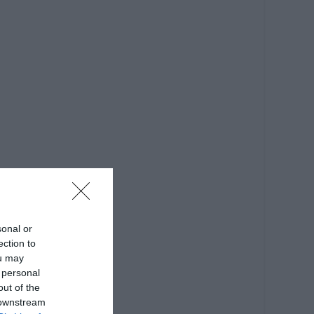
sonal or
ection to
ou may
 personal
out of the
 downstream