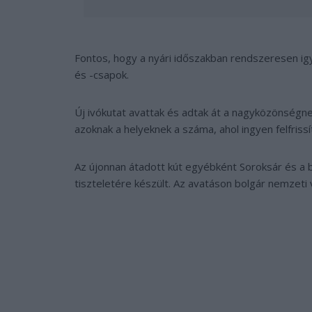
Fontos, hogy a nyári időszakban rendszeresen igy
és -csapok.
Új ivókutat avattak és adtak át a nagyközönségn
azoknak a helyeknek a száma, ahol ingyen felfriss
Az újonnan átadott kút egyébként Soroksár és a 
tiszteletére készült. Az avatáson bolgár nemzeti v