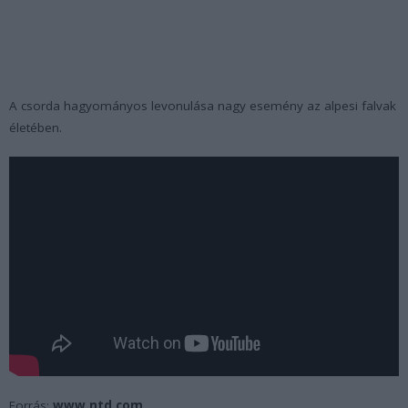
A csorda hagyományos levonulása nagy esemény az alpesi falvak
életében.
Forrás:
www.ntd.com