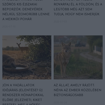
SZŐRÖS KIS ÉJSZAKAI
ROVARFAJ ÉL A FÖLDÖN, ÉS A
BEPORZÓK: DENEVÉREK
LEGTÖBB MÉG AZT SEM
NÉLKÜL SZOMORÚBB LENNE
TUDJA, HOGY NEM ISMERJÜK
A MEXIKÓI POHÁR
2026-07-03
2026-07-10
JÖN A VADÁLLATOK
AZ ÁLLAT, AMELY RÁJÖTT:
IDŐJÁRÁS-JELENTÉSE? ÚJ
NÉHA AZ EMBER KÖZELÉBEN
RENDSZER HÓNAPOKKAL
BIZTONSÁGOSABB
ELŐRE JELEZHETI, KIKET
2026-06-24