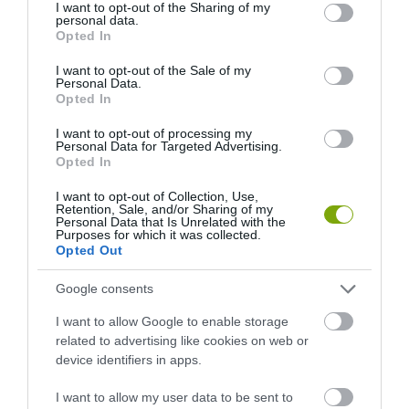
not limited to your visit or usage behaviour. You may click to
I want to opt-out of the Sharing of my
personal data.
grant or deny consent to Google and its third-party tags to
Opted In
use your data for below specified purposes in below Google
consent section.
I want to opt-out of the Sale of my
Personal Data.
Opted In
I want to opt-out of processing my
Personal Data for Targeted Advertising.
Opted In
I want to opt-out of Collection, Use,
NEM CSAK A RITKASÁGOK
A TUDÓSOK 262 ÚJ FAJT
Retention, Sale, and/or Sharing of my
Personal Data that Is Unrelated with the
BAJBAN VANNAK: A
NEVEZTEK MEG, ÉS A FÖLD
Purposes for which it was collected.
HÉTKÖZNAPI MADARAK ÉS
MEGINT FINOMAN JELEZTE:
Opted Out
PILLANGÓK CSENDES
KORAI MÉG MINDENTUDÓNAK
ELTŰNÉSE A NAGYOBB
HINNI MAGUNKAT
Google consents
VÉSZJEL
2026-07-30
I want to allow Google to enable storage
2026-08-03
related to advertising like cookies on web or
device identifiers in apps.
I want to allow my user data to be sent to