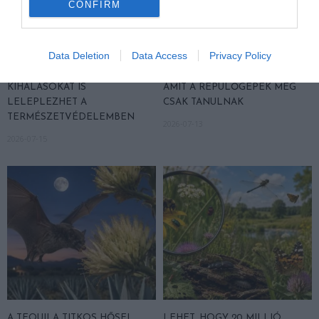
CONFIRM
Data Deletion
Data Access
Privacy Policy
AZ AI NEMCSAK KÉPEKET
EGY APRÓ SÓLYOM TUD
RAJZOL: REJTETT
VALAMIT A TURBULENCIÁRÓL,
KIHALÁSOKAT IS
AMIT A REPÜLŐGÉPEK MÉG
LELEPLEZHET A
CSAK TANULNAK
TERMÉSZETVÉDELEMBEN
2026-07-13
2026-07-15
A TEQUILA TITKOS HŐSEI
LEHET, HOGY 20 MILLIÓ