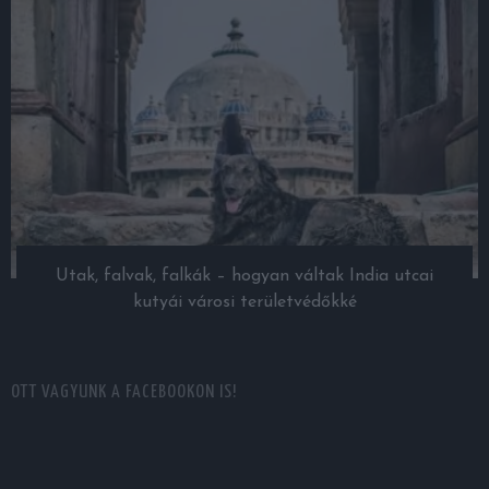
Utak, falvak, falkák – hogyan váltak India utcai
kutyái városi területvédőkké
OTT VAGYUNK A FACEBOOKON IS!