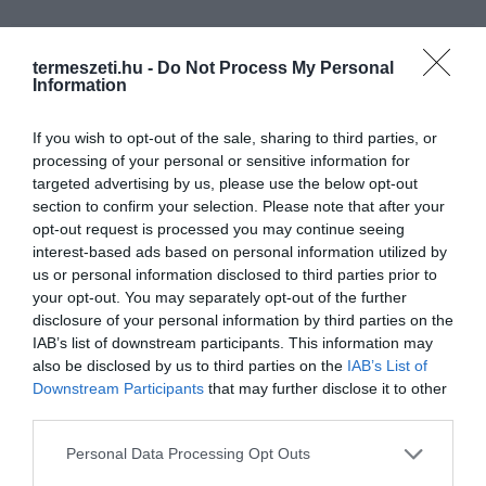
termeszeti.hu -
Do Not Process My Personal
HASONLÓ ÉRDEKESSÉGEK
Information
If you wish to opt-out of the sale, sharing to third parties, or
processing of your personal or sensitive information for
targeted advertising by us, please use the below opt-out
section to confirm your selection. Please note that after your
opt-out request is processed you may continue seeing
interest-based ads based on personal information utilized by
us or personal information disclosed to third parties prior to
your opt-out. You may separately opt-out of the further
disclosure of your personal information by third parties on the
IAB’s list of downstream participants. This information may
A KORALLZÁTONY NEM CSAK
HŐKUPOLA MAGYARORSZÁG
also be disclosed by us to third parties on the
IAB’s List of
SZÍNES HALAKBÓL ÁLL: MOST
FELETT: MI EZ A LÁTHATATLAN
Downstream Participants
that may further disclose it to other
500 EDDIG ISMERETLEN
FEDŐ, ÉS MI TÖRTÉNIK
third parties.
LAKÓJÁT MUTATTA MEG
ALATTA A TERMÉSZETTEL?
Please note that this website/app uses one or more Google
Personal Data Processing Opt Outs
2026-08-06
2026-08-03
services and may gather and store information including but