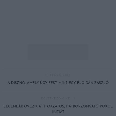
ELŐZŐ CIKK
A DISZNÓ, AMELY ÚGY FEST, MINT EGY ÉLŐ DÁN ZÁSZLÓ
KÖVETKEZŐ CIKK
LEGENDÁK ÖVEZIK A TITOKZATOS, HÁTBORZONGATÓ POKOL
KÚTJÁT