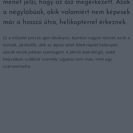
menet jelzi, hogy az ősz megérkezett. Azok
a négylábúak, akik valamiért nem képesek
már a hosszú útra, helikopterrel érkeznek.
Ez a művelet persze igen látványos, ilyenkor nagyot néznek azok a
turisták, járókelők, akik az alpesi rétek felett repülő helikopter
utasát veszik jobban szemügyre. A jármű alatt lelógó, stabil
helyzetben szállított ’személy’ ugyanis nem más, mint egy
szarvasmarha.