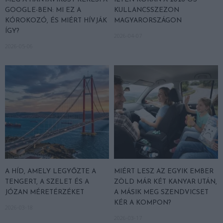
GOOGLE-BEN: MI EZ A
KULLANCSSZEZON
KÓROKOZÓ, ÉS MIÉRT HÍVJÁK
MAGYARORSZÁGON
ÍGY?
2026-04-07
2026-05-06
A HÍD, AMELY LEGYŐZTE A
MIÉRT LESZ AZ EGYIK EMBER
TENGERT, A SZELET ÉS A
ZÖLD MÁR KÉT KANYAR UTÁN,
JÓZAN MÉRETÉRZÉKET
A MÁSIK MEG SZENDVICSET
KÉR A KOMPON?
2026-03-18
2026-03-17