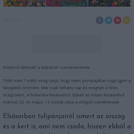
2018-03-12
Kötelező látnivaló a tulipánok szerelmeseinek.
Több mint 7 millió virág várja, hogy teljes pompájában ragyogjon a
látogatók örömére. Már csak néhány nap és megnyit a híres
virágoskert, a hollandiai Keukenhof. Ebben az évben Keukenhof
március 22. és május 13. között várja a virágok szerelmeseit!
Elsősorban tulipánjairól ismert az ország
és a kert is, ami nem csoda, hiszen ebből a