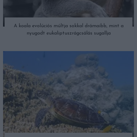
A koala evolúciós múltja sokkal drámaibb, mint a
nyugodt eukaliptuszrágcsálás sugallja