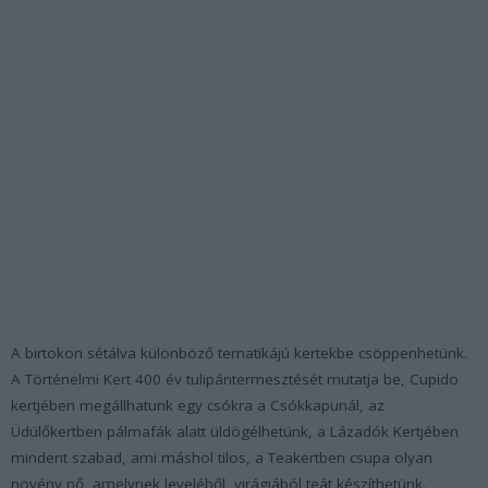
A birtokon sétálva különböző tematikájú kertekbe csöppenhetünk.
A Történelmi Kert 400 év tulipántermesztését mutatja be, Cupido
kertjében megállhatunk egy csókra a Csókkapunál, az
Üdülőkertben pálmafák alatt üldögélhetünk, a Lázadók Kertjében
mindent szabad, ami máshol tilos, a Teakertben csupa olyan
növény nő, amelynek leveléből, virágjából teát készíthetünk.