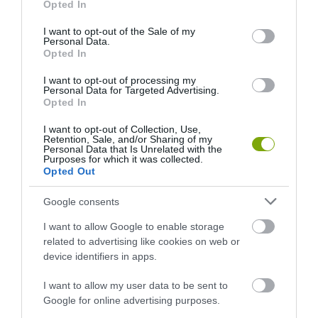
Opted In
TALÁLKOZÁSA
2026-08-04
use your data for below specified purposes in below Google
2026-08-04
consent section.
I want to opt-out of the Sale of my
Personal Data.
Opted In
I want to opt-out of processing my
Personal Data for Targeted Advertising.
Opted In
I want to opt-out of Collection, Use,
Retention, Sale, and/or Sharing of my
Personal Data that Is Unrelated with the
Purposes for which it was collected.
Opted Out
Google consents
KIRÁNDULÁS A
KIRÁNDULÁS A
PANNONHALMI
PANNONHALMI FŐAPÁTSÁG
I want to allow Google to enable storage
GYÓGYNÖVÉNYKERTBE ÉS
PINCÉSZETÉBE
related to advertising like cookies on web or
ILLATMÚZEUMBA
2026-08-04
device identifiers in apps.
2026-08-04
I want to allow my user data to be sent to
Google for online advertising purposes.