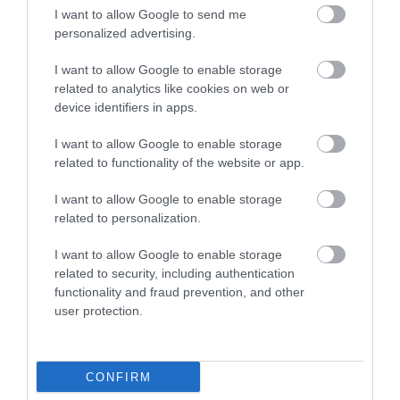
I want to allow Google to send me
personalized advertising.
I want to allow Google to enable storage
related to analytics like cookies on web or
device identifiers in apps.
I want to allow Google to enable storage
related to functionality of the website or app.
KIRÁNDULÁS A RAVAZDI
A JÉG ALATT NEM ÜRESSÉG
SÖRFŐZDÉBE, A BENCÉS
VAN: ÓRIÁSI REJTETT TÁJ
I want to allow Google to enable storage
APÁTSÁG HABOS OLDALÁRA
HÚZÓDIK KELET-ANTARKTISZ
related to personalization.
MÉLYÉN
2026-08-04
2026-06-24
I want to allow Google to enable storage
related to security, including authentication
functionality and fraud prevention, and other
user protection.
CONFIRM