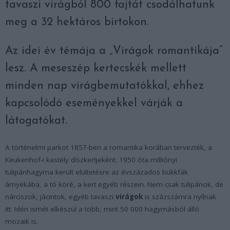
tavaszi virágból 800 fajtát csodálhatunk
meg a 32 hektáros birtokon.
Az idei év témája a „Virágok romantikája”
lesz. A meseszép kertecskék mellett
minden nap virágbemutatókkal, ehhez
kapcsolódó eseményekkel várják a
látogatókat.
A történelmi parkot 1857-ben a romantika korában tervezték, a
Keukenhof-i kastély díszkertjeként. 1950 óta milliónyi
tulipánhagyma került elültetésre az évszázados bükkfák
árnyékába, a tó köré, a kert egyéb részein. Nem csak tulipánok, de
nárciszok, jácintok, egyéb tavaszi
virágok
is százszámra nyílnak
itt. Idén ismét elkészül a több, mint 50 000 hagymásból álló
mozaik is.