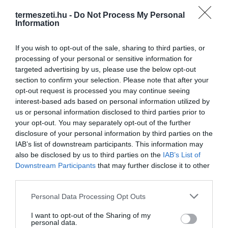
SZELFIZZ A KONYHÁSNÉNIVEL/BÁCSIVAL, HA SZERINTED Ő A
termeszeti.hu -
Do Not Process My Personal
Information
LEGSZUPEREBB!
If you wish to opt-out of the sale, sharing to third parties, or
processing of your personal or sensitive information for
HASONLÓ ÉRDEKESSÉGEK
targeted advertising by us, please use the below opt-out
section to confirm your selection. Please note that after your
opt-out request is processed you may continue seeing
interest-based ads based on personal information utilized by
us or personal information disclosed to third parties prior to
your opt-out. You may separately opt-out of the further
disclosure of your personal information by third parties on the
IAB’s list of downstream participants. This information may
also be disclosed by us to third parties on the
IAB’s List of
Downstream Participants
that may further disclose it to other
third parties.
Please note that this website/app uses one or more Google
Personal Data Processing Opt Outs
KIRÁNDULÁS A
KIRÁNDULÁS PANNONHALMA
services and may gather and store information including but
PANNONHALMI
KÖRNYÉKÉN: TERMÉSZET,
not limited to your visit or usage behaviour. You may click to
I want to opt-out of the Sharing of my
ARBORÉTUMBA
SZŐLŐ ÉS KOMLÓ
personal data.
grant or deny consent to Google and its third-party tags to