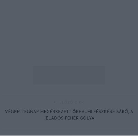
ELŐZŐ CIKK
VÉGRE! TEGNAP MEGÉRKEZETT ŐRHALMI FÉSZKÉBE BÁRÓ, A
JELADÓS FEHÉR GÓLYA
KÖVETKEZŐ CIKK