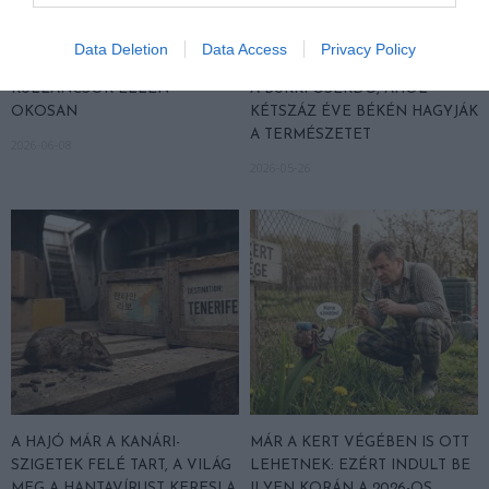
Data Deletion
Data Access
Privacy Policy
KULLANCSOK ELLEN
A BÜKKI ŐSERDŐ, AHOL
OKOSAN
KÉTSZÁZ ÉVE BÉKÉN HAGYJÁK
A TERMÉSZETET
2026-06-08
2026-05-26
A HAJÓ MÁR A KANÁRI-
MÁR A KERT VÉGÉBEN IS OTT
SZIGETEK FELÉ TART, A VILÁG
LEHETNEK: EZÉRT INDULT BE
MEG A HANTAVÍRUST KERESI A
ILYEN KORÁN A 2026-OS