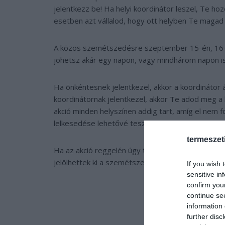
jelentkezz be! Ha helyi koordinátor leszel, Te hoz
esetben azt vállalod, hogy ott helyben Te magad
A közös szemétszedésre szeptember 15-én, 16-án
jöhetsz akár egy napon, vagy mindhárom napon is
Ha önkéntesnek jelentkezel, akkor a koordinátor á
koordinátornak jelentkezel, akkor Te adod meg a 
akció minden helyszínen addig tart, amíg el nem 
lelkesedése lehetővé teszi.
termeszet
Ha az akció reggelén úgy tűnik, hogy az eső elmo
jelölhettek ki a szemétszedésre. Esőnapot kizáról
If you wish 
sensitive in
confirm you
continue se
information 
further disc