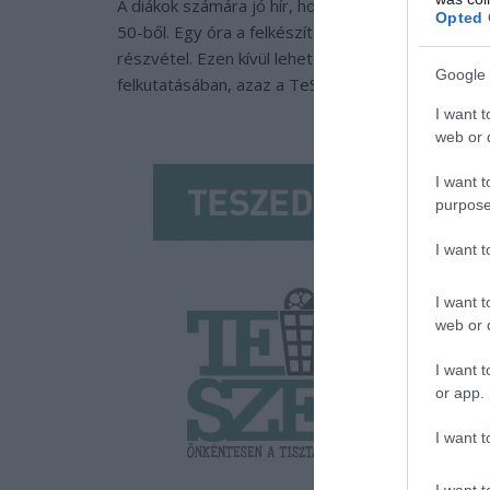
A diákok számára jó hír, hogy a TeSzedd! keretéb
Opted 
50-ből. Egy óra a felkészítésen, három óra a sze
részvétel. Ezen kívül lehetőség van előzetesen –
Google 
felkutatásában, azaz a TeSzedd! helyszínének kiv
I want t
web or d
I want t
purpose
I want 
I want t
web or d
I want t
or app.
I want t
I want t