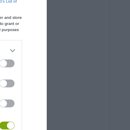
B’s List of
er and store
to grant or
ed purposes