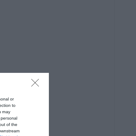
sonal or
ection to
ou may
 personal
out of the
 downstream