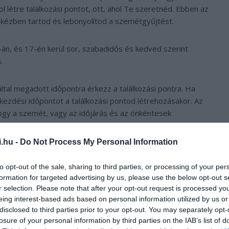
ol létre találkozási pontot, ott, ahol Te szeretnéd. Ebben az
 kézben tartod és lebonyolítod a szemétgyűjtést.
, és 17-én kerül sor, szabadidős és kedved szerint
.
ltal megadott időpontra érkezz a találkozási pontra. Ha
kezdési időpontot a találkozási pontod létrehozásakor. Az
fogy a szemét, vagy az időjárás és az önkéntesek
i.hu -
Do Not Process My Personal Information
ssa az eseményt, akkor a koordinátor segítségével új napot
ag a TeSzedd! három napja alatt tudtok tartani.
to opt-out of the sale, sharing to third parties, or processing of your per
formation for targeted advertising by us, please use the below opt-out s
r selection. Please note that after your opt-out request is processed y
eing interest-based ads based on personal information utilized by us or
disclosed to third parties prior to your opt-out. You may separately opt-
losure of your personal information by third parties on the IAB’s list of