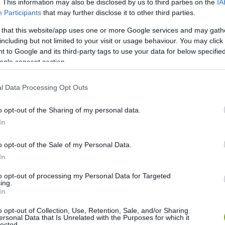
. This information may also be disclosed by us to third parties on the
IA
Participants
that may further disclose it to other third parties.
 that this website/app uses one or more Google services and may gath
including but not limited to your visit or usage behaviour. You may click 
 to Google and its third-party tags to use your data for below specifi
ogle consent section.
l Data Processing Opt Outs
o opt-out of the Sharing of my personal data.
zemetet szedjetek, ami nem veszélyezteti a testi
In
djétek össze az építési-bontási törmeléket,
elektromos és elektronikai berendezéseket, vagy például
o opt-out of the Sale of my Personal Data.
ldhulladékot sem! Össze lehet viszont szedni bármit, ami
In
ákban gyűjthető, abban elszállítható.
to opt-out of processing my Personal Data for Targeted
ing.
űt, zsákot és kötözőanyagot a szervező biztosítja, és ő
In
ól és ártalmatlanításáról is.
o opt-out of Collection, Use, Retention, Sale, and/or Sharing
ersonal Data that Is Unrelated with the Purposes for which it
lected.