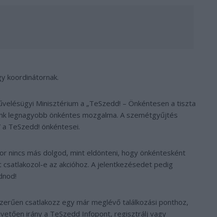
y koordinátornak.
űvelésügyi Minisztérium a „TeSzedd! – Önkéntesen a tiszta
ánk legnagyobb önkéntes mozgalma. A szemétgyűjtés
 a TeSzedd! önkéntesei.
or nincs más dolgod, mint eldönteni, hogy önkéntesként
 csatlakozol-e az akcióhoz. A jelentkezésedet pedig
dnod!
zerűen csatlakozz egy már meglévő találkozási ponthoz,
övetően irány a TeSzedd Infopont, regisztrálj vagy