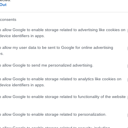
en 5 óra közösségi szolgálatot teljesíthetnek a kötelező
Out
métgyűjtésben és egy óra az akció utáni értékelésen való
 legfeljebb 3 órában – részt venni a szemetes helyek
consents
álasztásában. További információ:
szelektalok.hu/teszedd
o allow Google to enable storage related to advertising like cookies on
evice identifiers in apps.
o allow my user data to be sent to Google for online advertising
s.
to allow Google to send me personalized advertising.
o allow Google to enable storage related to analytics like cookies on
evice identifiers in apps.
o allow Google to enable storage related to functionality of the website
o allow Google to enable storage related to personalization.
o allow Google to enable storage related to security, including