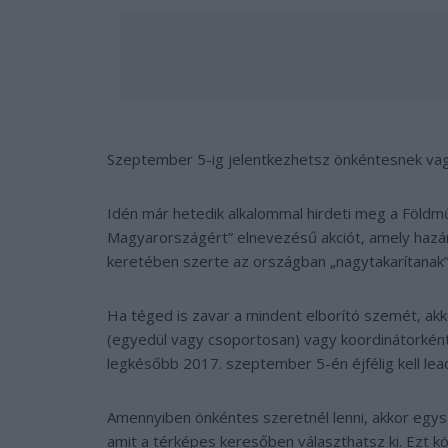
Szeptember 5-ig jelentkezhetsz önkéntesnek vag
Idén már hetedik alkalommal hirdeti meg a Földm
Magyarországért” elnevezésű akciót, amely haz
keretében szerte az országban „nagytakarítanak”
Ha téged is zavar a mindent elborító szemét, akk
(egyedül vagy csoportosan) vagy koordinátorként
legkésőbb 2017. szeptember 5-én éjfélig kell lea
Amennyiben önkéntes szeretnél lenni, akkor egys
amit a térképes keresőben választhatsz ki. Ezt k