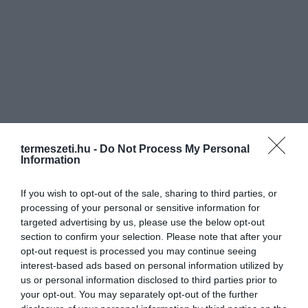
termeszeti.hu -
Do Not Process My Personal
Information
8. Erősebb a csontozatuk
If you wish to opt-out of the sale, sharing to third parties, or
processing of your personal or sensitive information for
A késő nyáron, kora ősszel születetteknek a vizsgálatok szerint
targeted advertising by us, please use the below opt-out
sűrűbb, tömörebb a csontozatuk.
section to confirm your selection. Please note that after your
opt-out request is processed you may continue seeing
interest-based ads based on personal information utilized by
us or personal information disclosed to third parties prior to
your opt-out. You may separately opt-out of the further