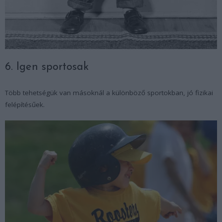
6. Igen sportosak
Több tehetségük van másoknál a különböző sportokban, jó fizikai
felépítésűek.