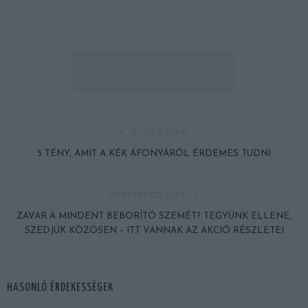
ELŐZŐ CIKK
5 TÉNY, AMIT A KÉK ÁFONYÁRÓL ÉRDEMES TUDNI
KÖVETKEZŐ CIKK
ZAVAR A MINDENT BEBORÍTÓ SZEMÉT? TEGYÜNK ELLENE,
SZEDJÜK KÖZÖSEN – ITT VANNAK AZ AKCIÓ RÉSZLETEI
HASONLÓ ÉRDEKESSÉGEK