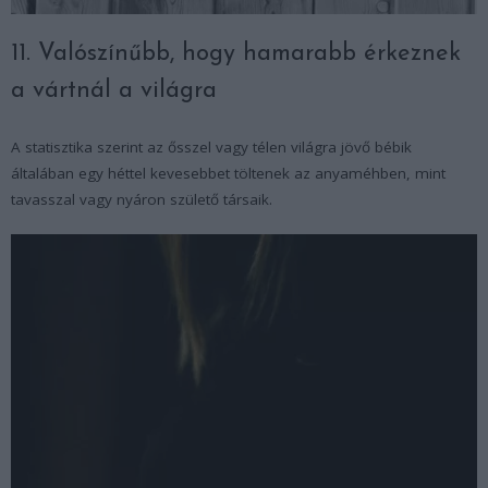
11. Valószínűbb, hogy hamarabb érkeznek
a vártnál a világra
A statisztika szerint az ősszel vagy télen világra jövő bébik
általában egy héttel kevesebbet töltenek az anyaméhben, mint
tavasszal vagy nyáron születő társaik.