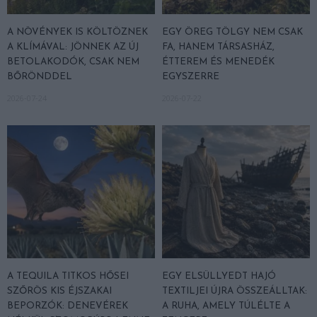
A NÖVÉNYEK IS KÖLTÖZNEK
EGY ÖREG TÖLGY NEM CSAK
A KLÍMÁVAL: JÖNNEK AZ ÚJ
FA, HANEM TÁRSASHÁZ,
BETOLAKODÓK, CSAK NEM
ÉTTEREM ÉS MENEDÉK
BŐRÖNDDEL
EGYSZERRE
2026-07-24
2026-07-22
A TEQUILA TITKOS HŐSEI
EGY ELSÜLLYEDT HAJÓ
SZŐRÖS KIS ÉJSZAKAI
TEXTILJEI ÚJRA ÖSSZEÁLLTAK:
BEPORZÓK: DENEVÉREK
A RUHA, AMELY TÚLÉLTE A