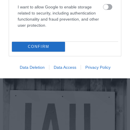
I want to allow Google to enable storage
related to security, including authentication
functionality and fraud prevention, and other
user protection.
10. Sokkal kevésbé valószínű, hogy
börtönbe jutnak
CONFIRM
Jó hír a szeptemberieknek: a fiatalkori bűnözők általában nem
Data Deletion
Data Access
Privacy Policy
ebben a hónapban látták meg a napvilágot.