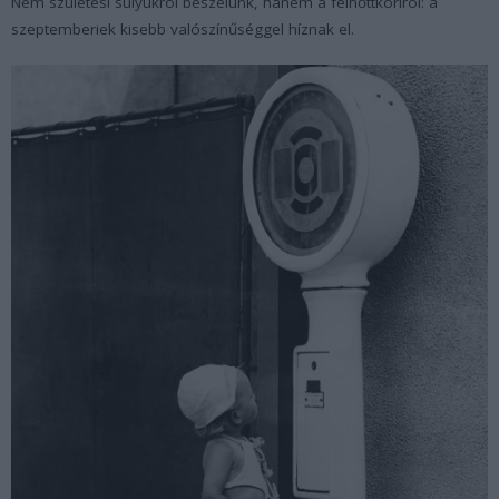
Nem születési súlyukról beszélünk, hanem a felnőttkoriról: a
szeptemberiek kisebb valószínűséggel híznak el.