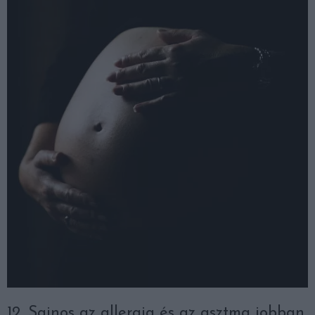
12. Sajnos az allergia és az asztma jobban