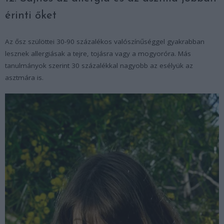
érinti őket
Az ősz szülöttei 30-90 százalékos valószínűséggel gyakrabban
lesznek allergiásak a tejre, tojásra vagy a mogyoróra. Más
tanulmányok szerint 30 százalékkal nagyobb az esélyük az
asztmára is.