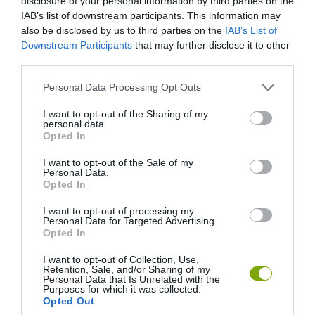
disclosure of your personal information by third parties on the
IAB’s list of downstream participants. This information may
also be disclosed by us to third parties on the
IAB’s List of
Downstream Participants
that may further disclose it to other
third parties.
Please note that this website/app uses one or more Google
Personal Data Processing Opt Outs
services and may gather and store information including but
not limited to your visit or usage behaviour. You may click to
I want to opt-out of the Sharing of my
personal data.
grant or deny consent to Google and its third-party tags to
Opted In
9. A születési viráguk az őszi rózsa és a
use your data for below specified purposes in below Google
consent section.
I want to opt-out of the Sale of my
hajnalka
Personal Data.
Opted In
Az őszirózsa az erős szerelem szimbóluma, a hajnalka pedig a
I want to opt-out of processing my
ragaszkodásé, vonzódásé.
Personal Data for Targeted Advertising.
Opted In
I want to opt-out of Collection, Use,
Retention, Sale, and/or Sharing of my
Personal Data that Is Unrelated with the
Purposes for which it was collected.
Opted Out