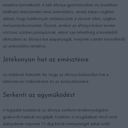
tartalma kiemelkedő. A kék áfonya gyümölcsében és levelében
található antocianidin nevű antioxidáns, amely képes segíteni
abban, hogy hatékonyan védekezzünk a vírusok ellen, segítve
immunrendszerünket. Ősszel, amikor az áfonya bokor levelei
vöröses színben pompáznak, ekkor van lehetőség a levelekből
elkészíteni az áfonya tea alapanyagát, melynek szintén kiemelkedő
az antioxidáns tartalma.
Jótékonyan hat az emésztésre
Az indiánok fedezték fel, hogy az áfonya kedvezően hat a
bélrendszer működésére és az emésztésünkre.
Serkenti az agyműködést
A legújabb kutatások az áfonya szellemi tevékenységükre
gyakorolt hatását vizsgálják. Ezekben a vizsgálatban részt vevő
alanyoknak naponta 15 dkg körüli mennyiséget adtak ivólé