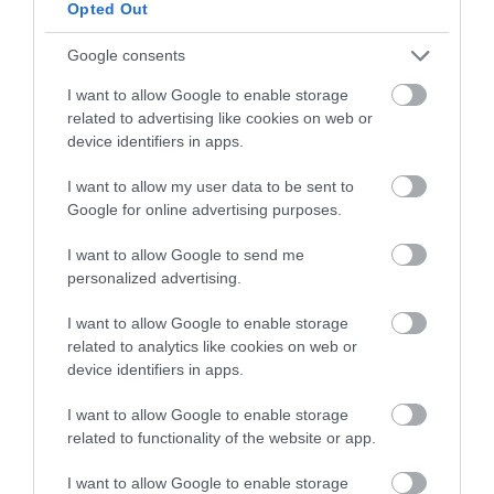
Opted Out
2026-08-04
2026-08-03
Google consents
I want to allow Google to enable storage
related to advertising like cookies on web or
device identifiers in apps.
I want to allow my user data to be sent to
Google for online advertising purposes.
I want to allow Google to send me
personalized advertising.
A TERMÉSZET NEM SZERETI
A TUDÓSOK 262 ÚJ FAJT
AZ EGYHANGÚSÁGOT: A
NEVEZTEK MEG, ÉS A FÖLD
I want to allow Google to enable storage
VÁLTOZATOS NÖVÉNYZET
MEGINT FINOMAN JELEZTE:
related to analytics like cookies on web or
ASZÁLY IDEJÉN IS OKOSABB
KORAI MÉG MINDENTUDÓNAK
device identifiers in apps.
STRATÉGIA
HINNI MAGUNKAT
I want to allow Google to enable storage
2026-07-31
2026-07-30
related to functionality of the website or app.
I want to allow Google to enable storage