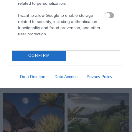
related to personalization.
I want to allow Google to enable storage
related to security, including authentication
functionality and fraud prevention, and other
user protection.
A NÖVÉNYEK IS KÖLTÖZNEK
EGY ÖREG TÖLGY NEM CSAK
CONFIRM
A KLÍMÁVAL: JÖNNEK AZ ÚJ
FA, HANEM TÁRSASHÁZ,
BETOLAKODÓK, CSAK NEM
ÉTTEREM ÉS MENEDÉK
BŐRÖNDDEL
EGYSZERRE
Data Deletion
Data Access
Privacy Policy
2026-07-24
2026-07-22