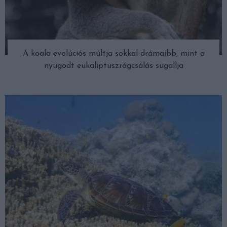
A koala evolúciós múltja sokkal drámaibb, mint a
nyugodt eukaliptuszrágcsálás sugallja