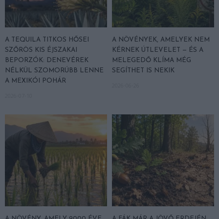
A TEQUILA TITKOS HŐSEI
A NÖVÉNYEK, AMELYEK NEM
SZŐRÖS KIS ÉJSZAKAI
KÉRNEK ÚTLEVELET — ÉS A
BEPORZÓK: DENEVÉREK
MELEGEDŐ KLÍMA MÉG
NÉLKÜL SZOMORÚBB LENNE
SEGÍTHET IS NEKIK
A MEXIKÓI POHÁR
2026-06-26
2026-07-10
A NÖVÉNY, AMELY 9000 ÉVE
A FÁK MÁR A JÖVŐ ERDEJÉN