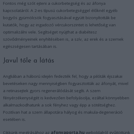
Fontos még szót ejteni a cukorbetegség és az áfonya
kapcsolatáról. A 2-es típusú cukorbetegséggel élőknél egyéb
bogyós gyümölcsök fogyasztásával együtt bizonyították be
kutatók, hogy az ingadozó vércukorszintet is lehetőség van
optimalizálni vele. Segítséget nyújthat a diabétesz
szövődményeinek enyhítésében is, a szív, az erek és a szemek
egészségesen tartásában is.
Javul tőle a látás
Angliában a háború idején fedezték fel, hogy a pilóták éjszakai
bevetéseken nagy mennyiségben fogyasztották az áfonyát, mivel
a retinasejtek gyors regenerálódását segíti. A szem
fényérzékenységét is kedvezően befolyásolja, ezáltal könnyebben
alkalmazkodhatunk a sok fényhez vagy épp a sötétséghez.
Pozitívan hat a szem állapotára hályog és makula-degeneráció
esetében is.
Cikkünk megírásához az
afonyaporta.hu
weboldalról gyűjtöttünk