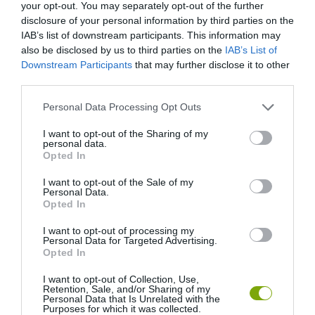
your opt-out. You may separately opt-out of the further
13 DOLOG, AMIT NEM TUDTÁL AZOKRÓL, AKIK
disclosure of your personal information by third parties on the
SZEPTEMBERBEN SZÜLETTEK
IAB’s list of downstream participants. This information may
also be disclosed by us to third parties on the
IAB’s List of
Downstream Participants
that may further disclose it to other
HASONLÓ ÉRDEKESSÉGEK
third parties.
Please note that this website/app uses one or more Google
Personal Data Processing Opt Outs
services and may gather and store information including but
not limited to your visit or usage behaviour. You may click to
I want to opt-out of the Sharing of my
personal data.
grant or deny consent to Google and its third-party tags to
Opted In
use your data for below specified purposes in below Google
consent section.
I want to opt-out of the Sale of my
Personal Data.
Opted In
I want to opt-out of processing my
Personal Data for Targeted Advertising.
Opted In
KIRÁNDULÁS PANNONHALMA
HŐKUPOLA MAGYARORSZÁG
KÖRNYÉKÉN: TERMÉSZET,
FELETT: MI EZ A LÁTHATATLAN
I want to opt-out of Collection, Use,
Retention, Sale, and/or Sharing of my
SZŐLŐ ÉS KOMLÓ
FEDŐ, ÉS MI TÖRTÉNIK
Personal Data that Is Unrelated with the
TALÁLKOZÁSA
ALATTA A TERMÉSZETTEL?
Purposes for which it was collected.