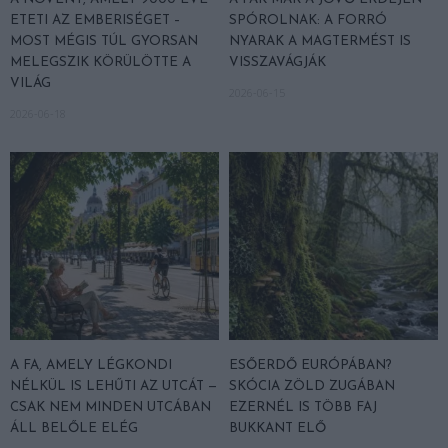
ETETI AZ EMBERISÉGET –
SPÓROLNAK: A FORRÓ
MOST MÉGIS TÚL GYORSAN
NYARAK A MAGTERMÉST IS
MELEGSZIK KÖRÜLÖTTE A
VISSZAVÁGJÁK
VILÁG
2026-06-15
2026-06-18
A FA, AMELY LÉGKONDI
ESŐERDŐ EURÓPÁBAN?
NÉLKÜL IS LEHŰTI AZ UTCÁT —
SKÓCIA ZÖLD ZUGÁBAN
CSAK NEM MINDEN UTCÁBAN
EZERNÉL IS TÖBB FAJ
ÁLL BELŐLE ELÉG
BUKKANT ELŐ