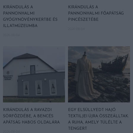
KIRÁNDULÁS A
KIRÁNDULÁS A
PANNONHALMI
PANNONHALMI FŐAPÁTSÁG
GYÓGYNÖVÉNYKERTBE ÉS
PINCÉSZETÉBE
ILLATMÚZEUMBA
2026-08-04
2026-08-04
KIRÁNDULÁS A RAVAZDI
EGY ELSÜLLYEDT HAJÓ
SÖRFŐZDÉBE, A BENCÉS
TEXTILJEI ÚJRA ÖSSZEÁLLTAK:
APÁTSÁG HABOS OLDALÁRA
A RUHA, AMELY TÚLÉLTE A
TENGERT
2026-08-04