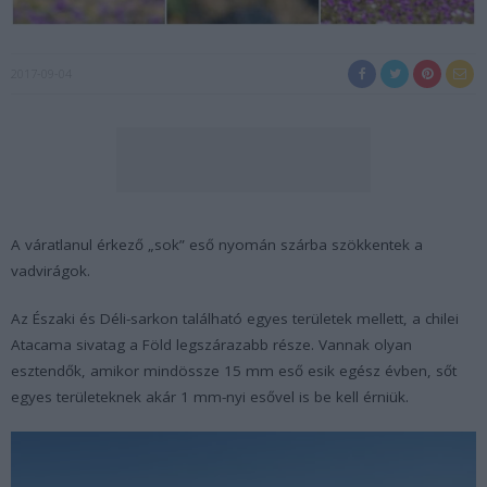
2017-09-04
A váratlanul érkező „sok” eső nyomán szárba szökkentek a
vadvirágok.
Az Északi és Déli-sarkon található egyes területek mellett, a chilei
Atacama sivatag a Föld legszárazabb része. Vannak olyan
esztendők, amikor mindössze 15 mm eső esik egész évben, sőt
egyes területeknek akár 1 mm-nyi esővel is be kell érniük.