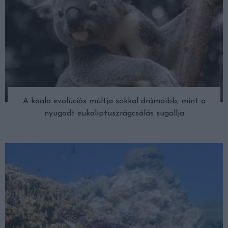
A koala evolúciós múltja sokkal drámaibb, mint a
nyugodt eukaliptuszrágcsálás sugallja