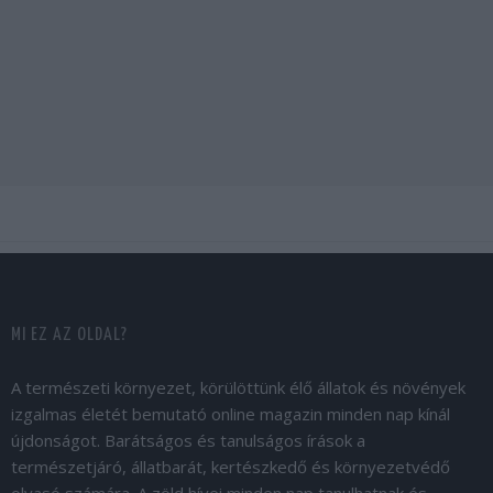
MI EZ AZ OLDAL?
A természeti környezet, körülöttünk élő állatok és növények
izgalmas életét bemutató online magazin minden nap kínál
újdonságot. Barátságos és tanulságos írások a
természetjáró, állatbarát, kertészkedő és környezetvédő