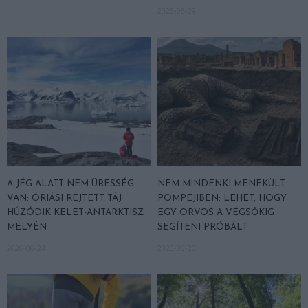
2026-06-29
A JÉG ALATT NEM ÜRESSÉG
NEM MINDENKI MENEKÜLT
VAN: ÓRIÁSI REJTETT TÁJ
POMPEJIBEN: LEHET, HOGY
HÚZÓDIK KELET-ANTARKTISZ
EGY ORVOS A VÉGSŐKIG
MÉLYÉN
SEGÍTENI PRÓBÁLT
2026-06-24
2026-06-23