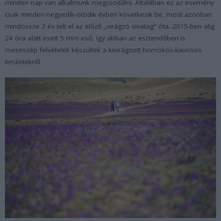
minden nap van alkalmunk megcsodálni. Általában ez az esemény
csak minden negyedik-ötödik évben következik be, most azonban
mindössze 2 év telt el az előző „virágzó sivatag” óta. 2015-ben alig
24 óra alatt esett 5 mm eső, így abban az esztendőben is
meseszép felvételek készültek a kivirágzott homokos-kavicsos
területekről.