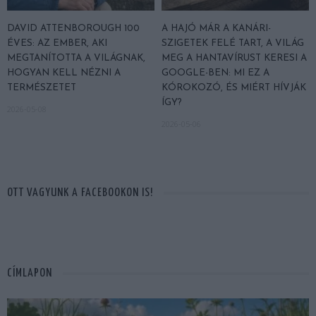
DAVID ATTENBOROUGH 100
A HAJÓ MÁR A KANÁRI-
ÉVES: AZ EMBER, AKI
SZIGETEK FELÉ TART, A VILÁG
MEGTANÍTOTTA A VILÁGNAK,
MEG A HANTAVÍRUST KERESI A
HOGYAN KELL NÉZNI A
GOOGLE-BEN: MI EZ A
TERMÉSZETET
KÓROKOZÓ, ÉS MIÉRT HÍVJÁK
ÍGY?
2026-05-08
2026-05-06
OTT VAGYUNK A FACEBOOKON IS!
CÍMLAPON