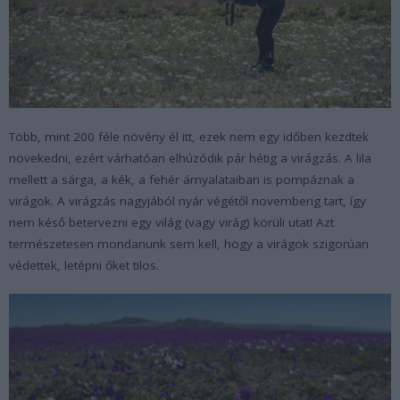
Több, mint 200 féle növény él itt, ezek nem egy időben kezdtek
növekedni, ezért várhatóan elhúzódik pár hétig a virágzás. A lila
mellett a sárga, a kék, a fehér árnyalataiban is pompáznak a
virágok. A virágzás nagyjából nyár végétől novemberig tart, így
nem késő betervezni egy világ (vagy virág) körüli utat! Azt
természetesen mondanunk sem kell, hogy a virágok szigorúan
védettek, letépni őket tilos.