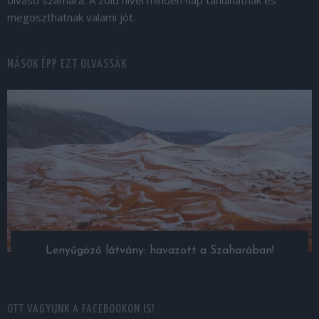
olvasó számára. A zöld hívei minden nap tanulhatnak és
megoszthatnak valami jót.
MÁSOK ÉPP EZT OLVASSÁK
Lenyűgöző látvány: havazott a Szaharában!
OTT VAGYUNK A FACEBOOKON IS!