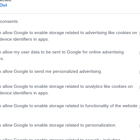
. Ez nem a turisták csalogatására készült, hanem a
Out
ozottan éberek az egyébként igen balesetveszélyes
consents
asz. Eredetileg egy Honda reklámhoz készült, Kaliforniában
o allow Google to enable storage related to advertising like cookies on
evice identifiers in apps.
olna, de a barázdák túl messzire kerültek, így csak halványan
panaszkodtak, hogy az éjszakai vezetők túl nagy zajt
o allow my user data to be sent to Google for online advertising
. Új-Mexikóban is van egy ilyen út, Tijeras mellett. Ha
s.
 barázdák az „America the Beautiful” zenéjét dalolják.
to allow Google to send me personalized advertising.
o allow Google to enable storage related to analytics like cookies on
evice identifiers in apps.
o allow Google to enable storage related to functionality of the website
o allow Google to enable storage related to personalization.
o allow Google to enable storage related to security, including