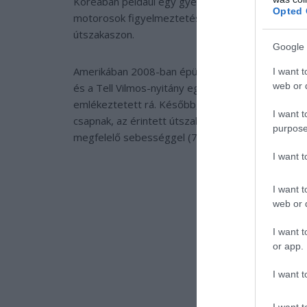
Koreában például egy gyerekdal részletét játssza
Opted 
motorosok figyelmeztetésre, hogy legyenek fok
útszakaszon.
Google 
Amerikában 2008-ban épült az első zenélő útszak
I want t
web or d
és a Tell Vilmos-nyitány egy részletét játszotta v
emlékeztetett rá. Később, amikor a lakosok arra 
I want t
csapnak, az érintett útszakaszt máshova helyezték
purpose
megfelelő sebességgel (72 km/h) haladunk rajta, a
I want 
I want t
web or d
I want t
or app.
I want t
I want t