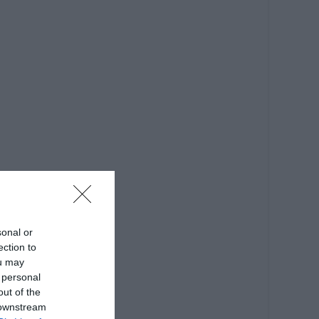
sonal or
ection to
ou may
 personal
out of the
 downstream