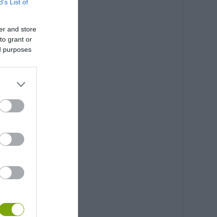
B’s List of
er and store
to grant or
ed purposes