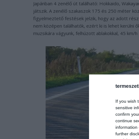
Japánban 4 zenélő út található: Hokkaido, Wakay
játszik. A zenélő szakaszok 175 és 250 méter köz
figyelmeztető festések jelzik, hogy az adott rész
nem középen találhatók, ezért ki is lehet kerülni 
muzsikára vágyunk, felhúzott ablakokkal, 45 km/h 
termeszet
If you wish 
sensitive in
confirm you
continue se
information 
further disc