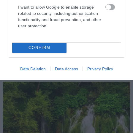
I want to allow Google to enable storage
related to security, including authentication
functionality and fraud prevention, and other
user protection.
9. Plitvicei-tavak
CONFIRM
A magyar turistáknak nem ismeretlen a Plitvicei-tórendszer: a
páratlan szépségű vízi világ, ahol a lépcsőzetesen elhelyezkedő 18
Data Deletion
Data Access
Privacy Policy
tavat összesen 92 vízesés köti össze.