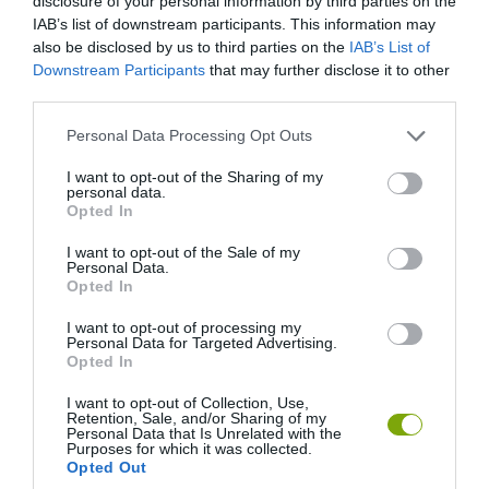
disclosure of your personal information by third parties on the
IAB’s list of downstream participants. This information may
also be disclosed by us to third parties on the
IAB’s List of
Downstream Participants
that may further disclose it to other
third parties.
Please note that this website/app uses one or more Google
Personal Data Processing Opt Outs
services and may gather and store information including but
not limited to your visit or usage behaviour. You may click to
I want to opt-out of the Sharing of my
personal data.
grant or deny consent to Google and its third-party tags to
Opted In
use your data for below specified purposes in below Google
consent section.
I want to opt-out of the Sale of my
Personal Data.
8. Seljalandsfoss-vízesés
Opted In
I want to opt-out of processing my
Ez az izlandi vízesés arról híres, hogy a turisták mögé sétálhatnak,
Personal Data for Targeted Advertising.
egészen lenyűgöző látvány tárul eléjük a különös szögből.
Opted In
I want to opt-out of Collection, Use,
Retention, Sale, and/or Sharing of my
Personal Data that Is Unrelated with the
Purposes for which it was collected.
Opted Out