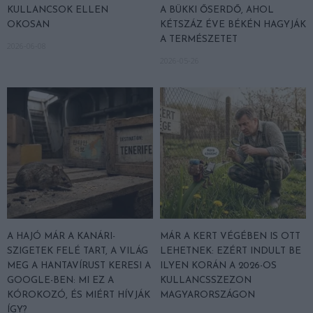
KULLANCSOK ELLEN
A BÜKKI ŐSERDŐ, AHOL
OKOSAN
KÉTSZÁZ ÉVE BÉKÉN HAGYJÁK
A TERMÉSZETET
2026-06-08
2026-05-26
A HAJÓ MÁR A KANÁRI-
MÁR A KERT VÉGÉBEN IS OTT
SZIGETEK FELÉ TART, A VILÁG
LEHETNEK: EZÉRT INDULT BE
MEG A HANTAVÍRUST KERESI A
ILYEN KORÁN A 2026-OS
GOOGLE-BEN: MI EZ A
KULLANCSSZEZON
KÓROKOZÓ, ÉS MIÉRT HÍVJÁK
MAGYARORSZÁGON
ÍGY?