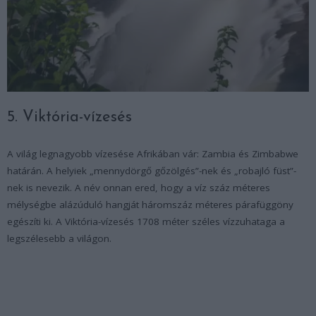
5. Viktória-vízesés
A világ legnagyobb vízesése Afrikában vár: Zambia és Zimbabwe
határán. A helyiek „mennydörgő gőzölgés”-nek és „robajló füst”-
nek is nevezik. A név onnan ered, hogy a víz száz méteres
mélységbe alázúduló hangját háromszáz méteres párafüggöny
egészíti ki. A Viktória-vízesés 1708 méter széles vízzuhataga a
legszélesebb a világon.