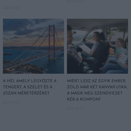
2026-04-07
2026-05-06
A HÍD, AMELY LEGYŐZTE A
MIÉRT LESZ AZ EGYIK EMBER
TENGERT, A SZELET ÉS A
ZÖLD MÁR KÉT KANYAR UTÁN,
JÓZAN MÉRETÉRZÉKET
A MÁSIK MEG SZENDVICSET
KÉR A KOMPON?
2026-03-18
2026-03-17