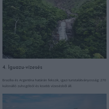
4. Iguazu-vízesés
Brazília és Argentína határán fekszik, igazi turistalátványosság: 270
különálló zuhogóból és kisebb vízesésből áll.