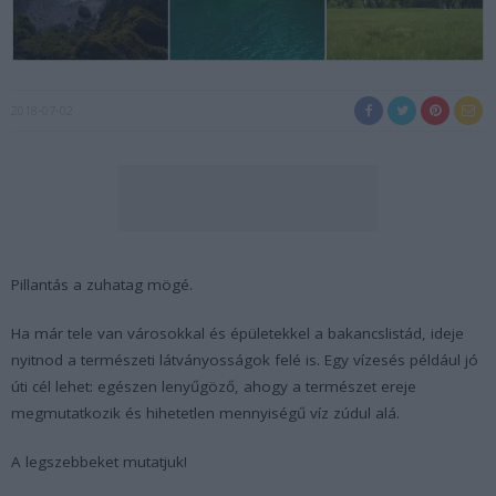
2018-07-02
Pillantás a zuhatag mögé.
Ha már tele van városokkal és épületekkel a bakancslistád, ideje
nyitnod a természeti látványosságok felé is. Egy vízesés például jó
úti cél lehet: egészen lenyűgöző, ahogy a természet ereje
megmutatkozik és hihetetlen mennyiségű víz zúdul alá.
A legszebbeket mutatjuk!