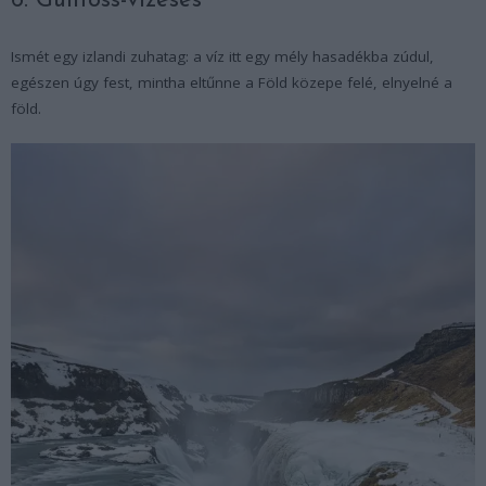
6. Gullfoss-vízesés
Ismét egy izlandi zuhatag: a víz itt egy mély hasadékba zúdul,
egészen úgy fest, mintha eltűnne a Föld közepe felé, elnyelné a
föld.