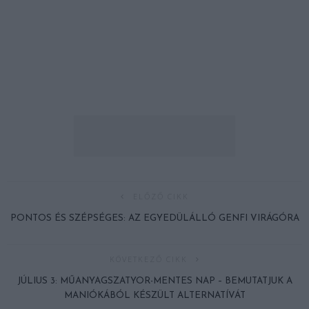
ELŐZŐ CIKK
PONTOS ÉS SZÉPSÉGES: AZ EGYEDÜLÁLLÓ GENFI VIRÁGÓRA
KÖVETKEZŐ CIKK
JÚLIUS 3: MŰANYAGSZATYOR-MENTES NAP – BEMUTATJUK A
MANIÓKÁBÓL KÉSZÜLT ALTERNATÍVÁT