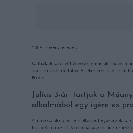
100% növényi eredet.
Sajthulladék, fenyőtűlevelek, garnélahulladék, m
kísérleteztek a kutatók. A céljuk nem más, mint h
Földet.
Július 3-án tartjuk a Műa
alkalmából egy ígéretes pr
A manióka olcsó és igen elterjedt gyökérzöldség I
Kevin Kumala is él. A bioműanyag manióka zacskó 