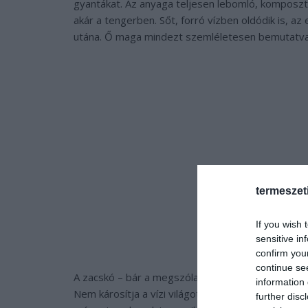
gyantákat. Az anyaga teljesen lebomló, komposztá
akár a tengerben. Sőt, forró vízben oldódik is, 
utána. Ő maga mindezt szemléletesen bemutatva me
termeszet
If you wish 
sensitive in
confirm you
continue se
A zacskó – bár a megszólalásig úgy fest, mint e
information 
Nem károsítja a vízi világot sem, még akkor sem, 
further disc