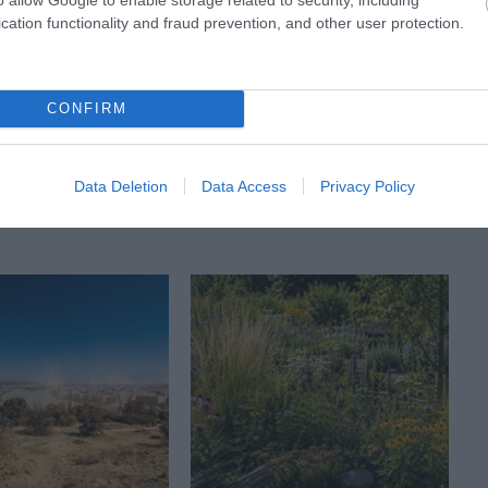
KÖVETKEZŐ CIKK
cation functionality and fraud prevention, and other user protection.
SOKKOLÓ LÁTVÁNY: 5 TONNÁNYI
MŰANYAGSZEMÉTBŐL KÉSZÜLT BÁLNA
CONFIRM
EMELKEDIK KI A VÍZBŐL
Data Deletion
Data Access
Privacy Policy