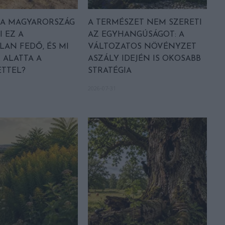
A MAGYARORSZÁG
A TERMÉSZET NEM SZERETI
I EZ A
AZ EGYHANGÚSÁGOT: A
LAN FEDŐ, ÉS MI
VÁLTOZATOS NÖVÉNYZET
 ALATTA A
ASZÁLY IDEJÉN IS OKOSABB
TTEL?
STRATÉGIA
2026-07-31