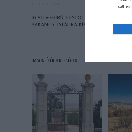
ELŐZŐ CIKK
authenti
10 VILÁGHÍRŰ, FESTŐI VÍZESÉS, AMELY A
BAKANCSLISTÁDRA KÍVÁNKOZIK
HASONLÓ ÉRDEKESSÉGEK