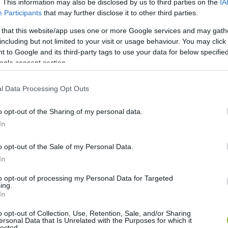
. This information may also be disclosed by us to third parties on the
IA
Participants
that may further disclose it to other third parties.
m csak szatyrokat, de más környezetbarát termékeket is
 that this website/app uses one or more Google services and may gath
anyaga például kukorica, szója és napraforgómag.
including but not limited to your visit or usage behaviour. You may click 
 to Google and its third-party tags to use your data for below specifi
ogle consent section.
ttn/videos/198458580656015/UzpfSTc3NDEyMjM1MDoxMDE1N
l Data Processing Opt Outs
o opt-out of the Sharing of my personal data.
In
o opt-out of the Sale of my Personal Data.
In
to opt-out of processing my Personal Data for Targeted
ing.
In
o opt-out of Collection, Use, Retention, Sale, and/or Sharing
ersonal Data that Is Unrelated with the Purposes for which it
lected.