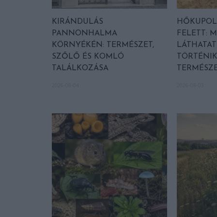
KIRÁNDULÁS
HŐKUPOL
PANNONHALMA
FELETT: M
KÖRNYÉKÉN: TERMÉSZET,
LÁTHATAT
SZŐLŐ ÉS KOMLÓ
TÖRTÉNIK
TALÁLKOZÁSA
TERMÉSZE
2026-08-04
2026-08-03