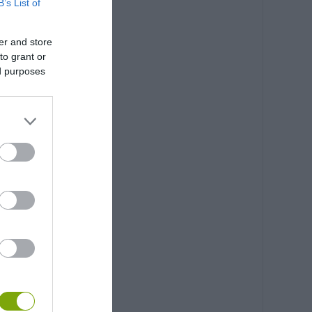
B’s List of
er and store
to grant or
ed purposes
jQ4OTg5NDQ4NzM1MQ/