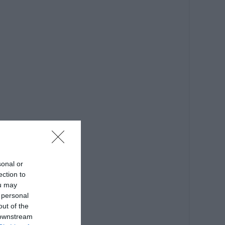
sonal or
ection to
ou may
 personal
out of the
 downstream