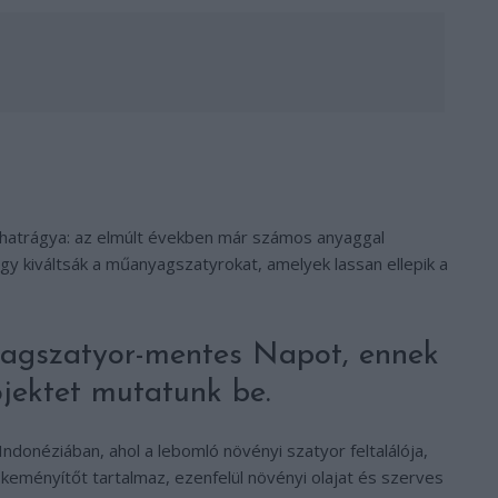
arhatrágya: az elmúlt években már számos anyaggal
ogy kiváltsák a műanyagszatyrokat, amelyek lassan ellepik a
nyagszatyor-mentes Napot, ennek
ojektet mutatunk be.
ndonéziában, ahol a lebomló növényi szatyor feltalálója,
keményítőt tartalmaz, ezenfelül növényi olajat és szerves