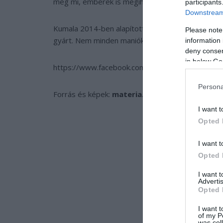
még mi, emberek is megihatjuk akár!
participants
Downstream 
Kumala 2014-ben alapította meg cégét, amely ne
Please note
gyárt. Nem minden maniókából készül, a poncsók 
information 
deny consent
in below Go
https://www.facebook.com/WeNeedThisbya
Persona
Forrás és képek:
materia.nl
I want t
Opted 
I want t
Opted 
I want 
Advertis
Opted 
I want t
of my P
was col