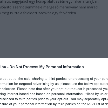
lható, nagyjából egy hónap alatt szétmegy, akár a talajban,
az előállító szerint semmiféle mérgező maradvány nem marad
g is itta a feloldott zacskót egy felvételen.
i.hu -
Do Not Process My Personal Information
to opt-out of the sale, sharing to third parties, or processing of your per
formation for targeted advertising by us, please use the below opt-out s
r selection. Please note that after your opt-out request is processed y
eing interest-based ads based on personal information utilized by us or
gy műanyag szatyor – valójában 100%-ban növényi eredetű.
disclosed to third parties prior to your opt-out. You may separately opt-
ha lenyelik, megeszik az állatok. Annyira biztonságos, hogy
losure of your personal information by third parties on the IAB’s list of