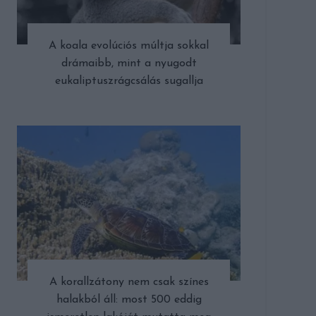
A koala evolúciós múltja sokkal
drámaibb, mint a nyugodt
eukaliptuszrágcsálás sugallja
A korallzátony nem csak színes
halakból áll: most 500 eddig