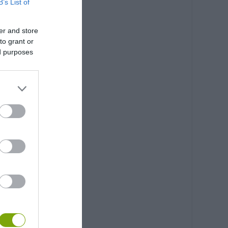
B’s List of
er and store
to grant or
ed purposes