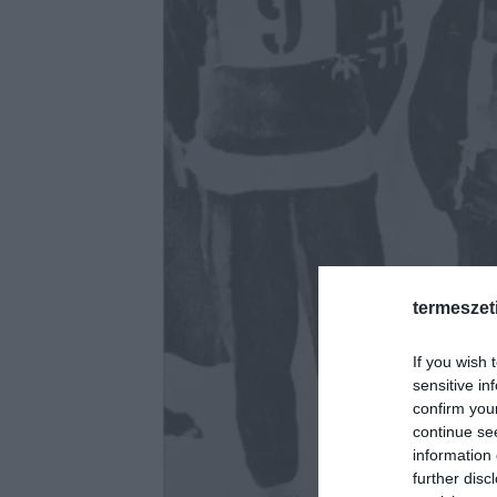
termeszet
If you wish 
sensitive in
confirm you
continue se
information 
further disc