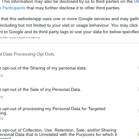
. This information may also be disclosed by us to third parties on the
IA
Participants
that may further disclose it to other third parties.
 that this website/app uses one or more Google services and may gath
including but not limited to your visit or usage behaviour. You may click 
 to Google and its third-party tags to use your data for below specifi
ogle consent section.
l Data Processing Opt Outs
o opt-out of the Sharing of my personal data.
lső téli játékokon, 6 sportágban
In
o opt-out of the Sale of my Personal Data.
In
en az évben rendezték a nyári
to opt-out of processing my Personal Data for Targeted
es eltolás 1992-94 óta van
ing.
In
o opt-out of Collection, Use, Retention, Sale, and/or Sharing
ersonal Data that Is Unrelated with the Purposes for which it
lected.