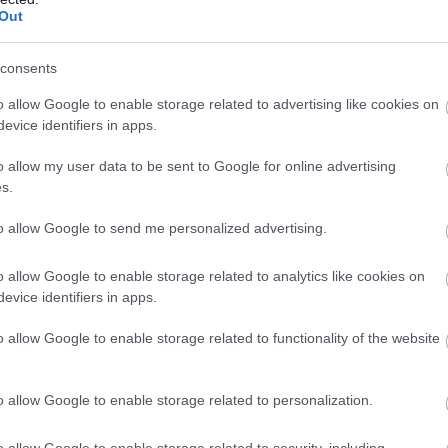
esebb téli olimpikonja jelenleg a
Out
 norvég sífutó, Bjorn Daehlie és
consents
yolcszoros aranyérmes Ole Einar
o allow Google to enable storage related to advertising like cookies on
evice identifiers in apps.
o allow my user data to be sent to Google for online advertising
s.
to allow Google to send me personalized advertising.
o allow Google to enable storage related to analytics like cookies on
evice identifiers in apps.
o allow Google to enable storage related to functionality of the website
o allow Google to enable storage related to personalization.
o allow Google to enable storage related to security, including