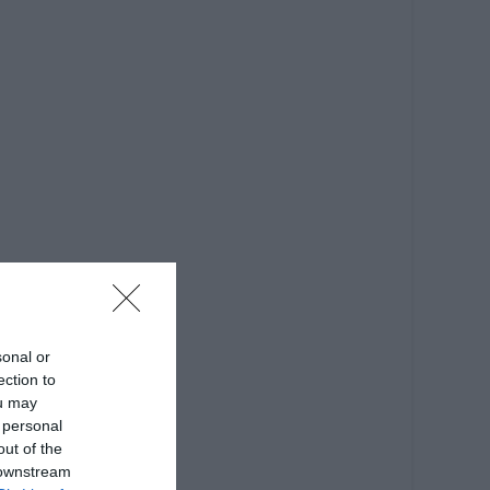
sonal or
ection to
ou may
 personal
out of the
 downstream