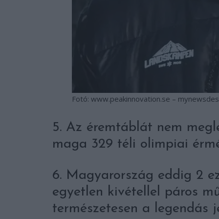
Fotó: www.peakinnovation.se – mynewsde
5. Az éremtáblát nem megl
maga 329 téli olimpiai érmé
6. Magyarország eddig 2 ez
egyetlen kivétellel páros m
természetesen a legendás j