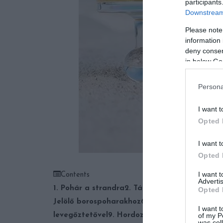
participants
Downstream 
Please note
information 
deny consent
in below Go
Persona
I want t
Opted 
I want t
Opted 
I want 
Contents
Advertis
1. Pohár a strandra
2. Tányérka a pohár tetej
Opted 
Jelölő borospoharakhoz
6. Gumi a borosüvegr
I want t
of my P
levegőztetővel
9. Hordozható boros tasakok
1
was col