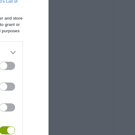
B’s List of
er and store
to grant or
ed purposes