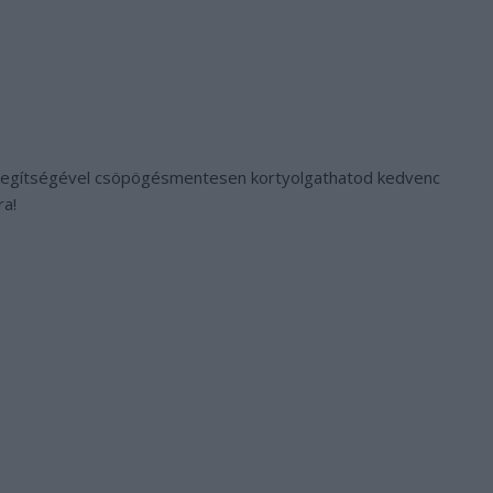
ál segítségével csöpögésmentesen kortyolgathatod kedvenc
ra!