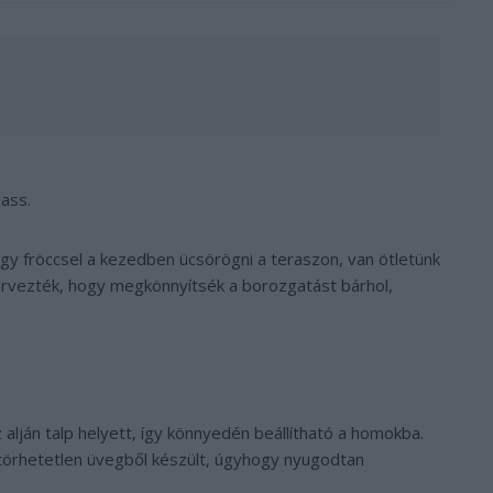
ass.
egy fröccsel a kezedben ücsörögni a teraszon, van ötletünk
tervezték, hogy megkönnyítsék a borozgatást bárhol,
alján talp helyett, így könnyedén beállítható a homokba.
l törhetetlen üvegből készült, úgyhogy nyugodtan