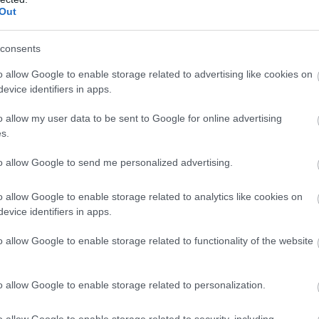
bozos bor
14. Frissen tartó palack
15. Utazótáska
Out
consents
e
o allow Google to enable storage related to advertising like cookies on
evice identifiers in apps.
milyen nehéz egyik kezeddel egy pohár bort egyensúlyozni,
o allow my user data to be sent to Google for online advertising
rt tartod, akkor itt a megoldás! Ez a zseniális tényárka
s.
s elbírsz majd vele.
to allow Google to send me personalized advertising.
o allow Google to enable storage related to analytics like cookies on
evice identifiers in apps.
o allow Google to enable storage related to functionality of the website
o allow Google to enable storage related to personalization.
o allow Google to enable storage related to security, including