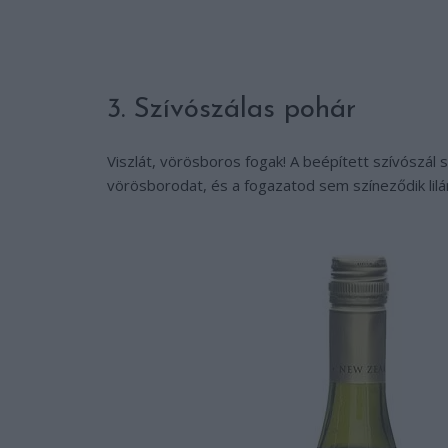
3. Szívószálas pohár
Viszlát, vörösboros fogak! A beépített szívósz
vörösborodat, és a fogazatod sem színeződik lilá