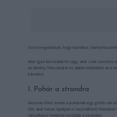
Extra megoldások, hogy bármikor, bárhol koccinth
Akár igazi borszakértő vagy, akár csak szeretsz 
az élmény fokozására! Az alábbi kellékeket arra 
bármikor.
1. Pohár a strandra
Micsoda ötlet: ennek a pohárnak egy gömb van az 
Sőt, akár havas sípályán is használható! Ráadásu
táncolhatsz mellette mezítláb a strandon.