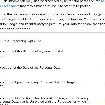
. This information may also be disclosed by us to third parties on the
IA
Participants
that may further disclose it to other third parties.
 that this website/app uses one or more Google services and may gath
including but not limited to your visit or usage behaviour. You may click 
 to Google and its third-party tags to use your data for below specifi
ogle consent section.
l Data Processing Opt Outs
o opt-out of the Sharing of my personal data.
In
o opt-out of the Sale of my Personal Data.
In
to opt-out of processing my Personal Data for Targeted
ing.
ére
3. Szívószálas pohár
4. A neked való borosüveg
5.
In
e
7. Dupla falú fedeles poharak
8. Borospohár
o opt-out of Collection, Use, Retention, Sale, and/or Sharing
ersonal Data that Is Unrelated with the Purposes for which it
0. Trükkös borelrejtő táska
11. Villámgyors jégbehűtő
12.
lected.