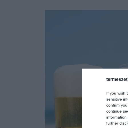
termeszet
If you wish 
sensitive in
confirm you
continue se
information 
further disc