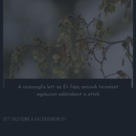
A szúnyogfa lett az Év fája, aminek termését
egykoron salátaként is ették
OTT VAGYUNK A FACEBOOKON IS!