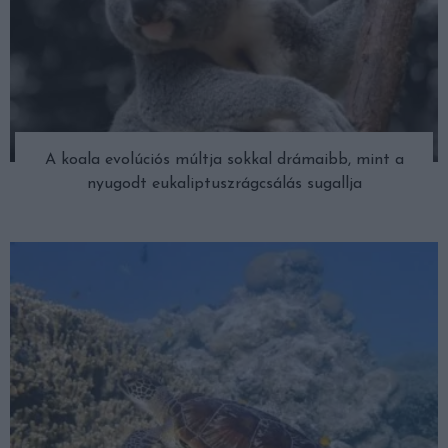
A koala evolúciós múltja sokkal drámaibb, mint a
nyugodt eukaliptuszrágcsálás sugallja