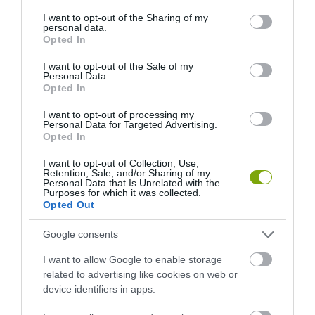
services and may gather and store information including but
not limited to your visit or usage behaviour. You may click to
I want to opt-out of the Sharing of my
personal data.
grant or deny consent to Google and its third-party tags to
Opted In
use your data for below specified purposes in below Google
consent section.
I want to opt-out of the Sale of my
Personal Data.
Opted In
I want to opt-out of processing my
Personal Data for Targeted Advertising.
Opted In
I want to opt-out of Collection, Use,
Retention, Sale, and/or Sharing of my
Personal Data that Is Unrelated with the
Purposes for which it was collected.
Opted Out
Google consents
I want to allow Google to enable storage
related to advertising like cookies on web or
ELŐZŐ CIKK
device identifiers in apps.
ÉRIK AZ ÁFONYA: SZEDD MAGAD!