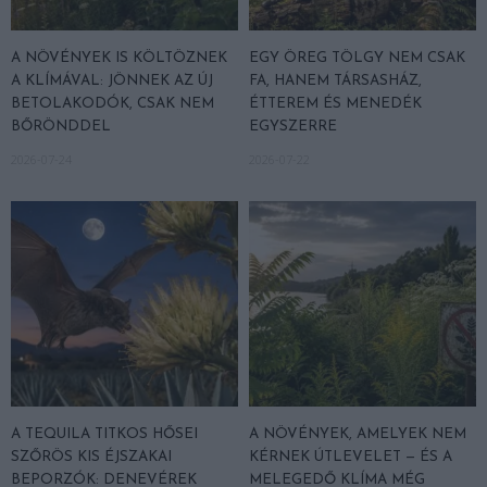
A NÖVÉNYEK IS KÖLTÖZNEK
EGY ÖREG TÖLGY NEM CSAK
A KLÍMÁVAL: JÖNNEK AZ ÚJ
FA, HANEM TÁRSASHÁZ,
BETOLAKODÓK, CSAK NEM
ÉTTEREM ÉS MENEDÉK
BŐRÖNDDEL
EGYSZERRE
2026-07-24
2026-07-22
A TEQUILA TITKOS HŐSEI
A NÖVÉNYEK, AMELYEK NEM
SZŐRÖS KIS ÉJSZAKAI
KÉRNEK ÚTLEVELET — ÉS A
BEPORZÓK: DENEVÉREK
MELEGEDŐ KLÍMA MÉG