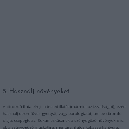
5. Használj növényeket
A citromfű illata elrejti a tested illatát (mármint az izzadságot), ezért
használj citromfüves gyertyát, vagy párologtatót, amibe citromfű
olajat csepegtetsz. Sokan esküsznek a szúnyogűző növényekre is,
pl. a szúnyogűző muskátlira, mentára, illatos kakassarkantyúra.