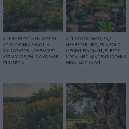
A TERMÉSZET NEM SZERETI
A TUDÓSOK 262 ÚJ FAJT
AZ EGYHANGÚSÁGOT: A
NEVEZTEK MEG, ÉS A FÖLD
VÁLTOZATOS NÖVÉNYZET
MEGINT FINOMAN JELEZTE:
ASZÁLY IDEJÉN IS OKOSABB
KORAI MÉG MINDENTUDÓNAK
STRATÉGIA
HINNI MAGUNKAT
2026-07-31
2026-07-30