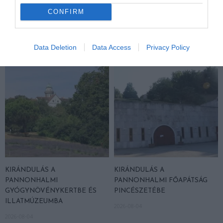
PANNONHALMI
KÖRNYÉKÉN: TERMÉSZET,
CONFIRM
ARBORÉTUMBA
SZŐLŐ ÉS KOMLÓ
TALÁLKOZÁSA
2026-08-04
2026-08-04
Data Deletion
Data Access
Privacy Policy
KIRÁNDULÁS A
KIRÁNDULÁS A
PANNONHALMI
PANNONHALMI FŐAPÁTSÁG
GYÓGYNÖVÉNYKERTBE ÉS
PINCÉSZETÉBE
ILLATMÚZEUMBA
2026-08-04
2026-08-04