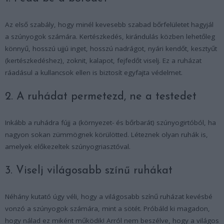
Az első szabály, hogy minél kevesebb szabad bőrfelületet hagyjál
a szúnyogok számára. Kertészkedés, kirándulás közben lehetőleg
könnyű, hosszú ujjú inget, hosszú nadrágot, nyári kendőt, kesztyűt
(kertészkedéshez), zoknit, kalapot, fejfedőt viselj. Ez a ruházat
ráadásul a kullancsok ellen is biztosít egyfajta védelmet.
2. A ruhádat permetezd, ne a testedet
Inkább a ruhádra fújj a (környezet- és bőrbarát) szúnyogirtóból, ha
nagyon sokan zümmögnek körülötted. Léteznek olyan ruhák is,
amelyek előkezeltek szúnyogriasztóval.
3. Viselj világosabb színű ruhákat
Néhány kutató úgy véli, hogy a világosabb színű ruházat kevésbé
vonzó a szúnyogok számára, mint a sötét. Próbáld ki magadon,
hogy nálad ez miként működik! Arról nem beszélve, hogy a világos