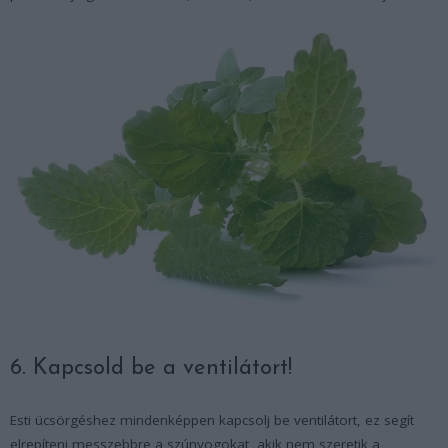
6. Kapcsold be a ventilátort!
Esti ücsörgéshez mindenképpen kapcsolj be ventilátort, ez segít
elrepíteni messzebbre a szúnyogokat, akik nem szeretik a