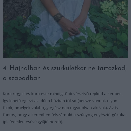
4. Hajnalban és szürkületkor ne tartózkodj
a szabadban
Kora reggel és kora este mindig több vérszívó repked a kertben,
így lehetőleg ezt az időt a házban töltsd (persze vannak olyan
fajok, amelyek valahogy egész nap ugyanolyan aktívak). Az is
fontos, hogy a kertedben felszámold a szúnyogtenyésztő gócokat
(pl. fedetlen esővízgyűjtő hordó).