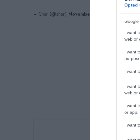
Opted 
— Cher (@cher)
November 27, 2020
Google 
I want t
web or d
I want t
purpose
I want 
I want t
web or d
I want t
or app.
I want t
I want t