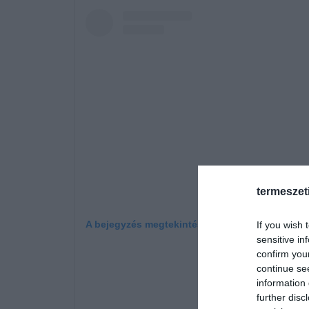
termeszet
A bejegyzés megtekintése az Instagramon
If you wish 
sensitive in
confirm you
continue se
information 
further disc