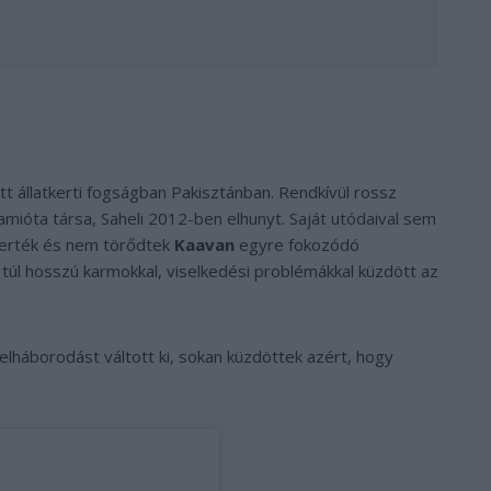
ött állatkerti fogságban Pakisztánban. Rendkívül rossz
amióta társa, Saheli 2012-ben elhunyt. Saját utódaival sem
 verték és nem törődtek
Kaavan
egyre fokozódó
, túl hosszú karmokkal, viselkedési problémákkal küzdött az
lháborodást váltott ki, sokan küzdöttek azért, hogy