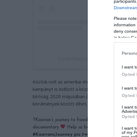
participants
Downstream 
Please note
information 
deny consent
in below Go
Persona
FOUR PAWS UK (@fourpawsuk) által meg
I want t
Opted 
Köztük volt az amerikai énekesnő, Cher is, aki el
I want t
kampányt is indított a közösségi médiában érte
Opted 
bíróság 2020 májusában úgy döntött, hogy az elefá
körülmények között élhet. Az énekesnő az új helyér
I want 
Advertis
Opted 
?Kaavan’s journey to freedom from captivity in I
documentary
Help us build Kaavan’s forever h
I want t
of my P
#KaavansJourney
pic.twitter.com/iTxdzfndNB
was col