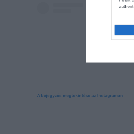
authenti
A bejegyzés megtekintése az Instagramon