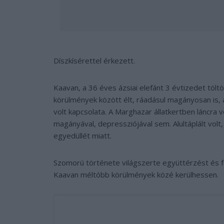
Díszkísérettel érkezett.
Kaavan, a 36 éves ázsiai elefánt 3 évtizedet tölt
körülmények között élt, ráadásul magányosan is, 
volt kapcsolata. A Marghazar állatkertben láncra
magányával, depressziójával sem. Alultáplált volt
egyedüllét miatt.
Szomorú története világszerte együttérzést és fe
Kaavan méltóbb körülmények közé kerülhessen.