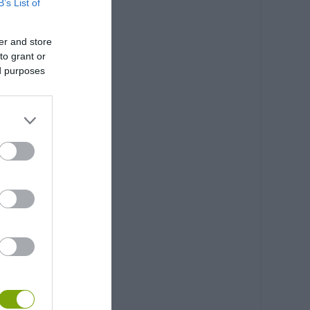
B’s List of
er and store
to grant or
ed purposes