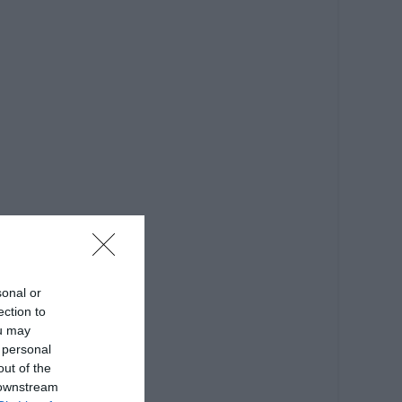
sonal or
ection to
ou may
 personal
out of the
 downstream