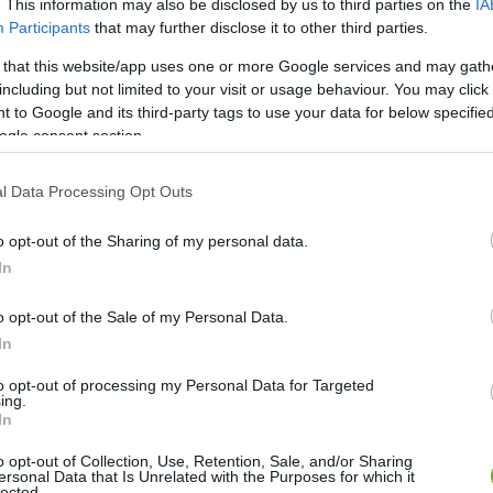
. This information may also be disclosed by us to third parties on the
IA
Participants
that may further disclose it to other third parties.
 that this website/app uses one or more Google services and may gath
including but not limited to your visit or usage behaviour. You may click 
 to Google and its third-party tags to use your data for below specifi
ogle consent section.
l Data Processing Opt Outs
osztott bejegyzés
o opt-out of the Sharing of my personal data.
In
ment egészen Pakisztánig, hogy lássa az állatot. Eközben
o opt-out of the Sale of my Personal Data.
. A #freeKaavan néven futó mozgalma eredményes volt, a
In
ntnak olyan helyre kell költöznie, ahol sokkal jobb
e is elkísérte az elefántot.
to opt-out of processing my Personal Data for Targeted
ing.
In
slamabad to Cambodia will be a 2021
@SmithsonianChan
ome ?
https://t.co/dzdl4Ew4gn
??
@ftwglobal
o opt-out of Collection, Use, Retention, Sale, and/or Sharing
ersonal Data that Is Unrelated with the Purposes for which it
lected.