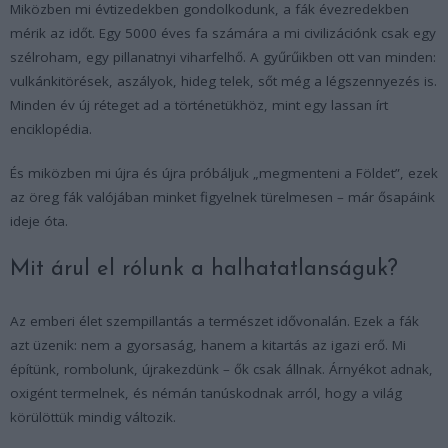
Miközben mi évtizedekben gondolkodunk, a fák évezredekben
mérik az időt. Egy 5000 éves fa számára a mi civilizációnk csak egy
szélroham, egy pillanatnyi viharfelhő. A gyűrűikben ott van minden:
vulkánkitörések, aszályok, hideg telek, sőt még a légszennyezés is.
Minden év új réteget ad a történetükhöz, mint egy lassan írt
enciklopédia.
És miközben mi újra és újra próbáljuk „megmenteni a Földet”, ezek
az öreg fák valójában minket figyelnek türelmesen – már ősapáink
ideje óta.
Mit árul el rólunk a halhatatlanságuk?
Az emberi élet szempillantás a természet idővonalán. Ezek a fák
azt üzenik: nem a gyorsaság, hanem a kitartás az igazi erő. Mi
építünk, rombolunk, újrakezdünk – ők csak állnak. Árnyékot adnak,
oxigént termelnek, és némán tanúskodnak arról, hogy a világ
körülöttük mindig változik.