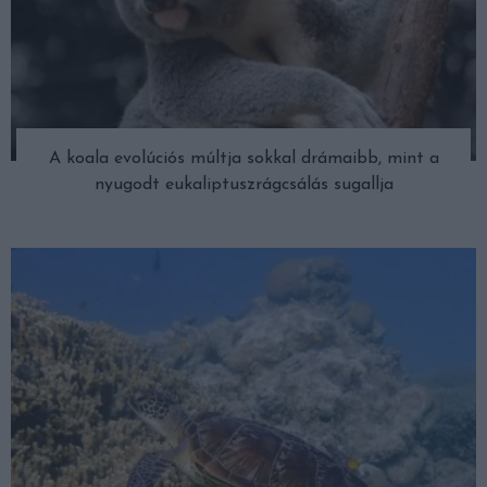
A koala evolúciós múltja sokkal drámaibb, mint a
nyugodt eukaliptuszrágcsálás sugallja