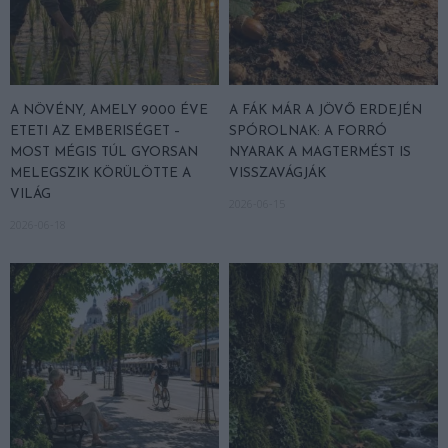
A NÖVÉNY, AMELY 9000 ÉVE
A FÁK MÁR A JÖVŐ ERDEJÉN
ETETI AZ EMBERISÉGET –
SPÓROLNAK: A FORRÓ
MOST MÉGIS TÚL GYORSAN
NYARAK A MAGTERMÉST IS
MELEGSZIK KÖRÜLÖTTE A
VISSZAVÁGJÁK
VILÁG
2026-06-15
2026-06-18