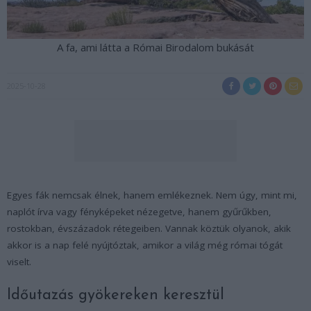
A fa, ami látta a Római Birodalom bukását
2025-10-28
Egyes fák nemcsak élnek, hanem emlékeznek. Nem úgy, mint mi,
naplót írva vagy fényképeket nézegetve, hanem gyűrűkben,
rostokban, évszázadok rétegeiben. Vannak köztük olyanok, akik
akkor is a nap felé nyújtóztak, amikor a világ még római tógát
viselt.
Időutazás gyökereken keresztül