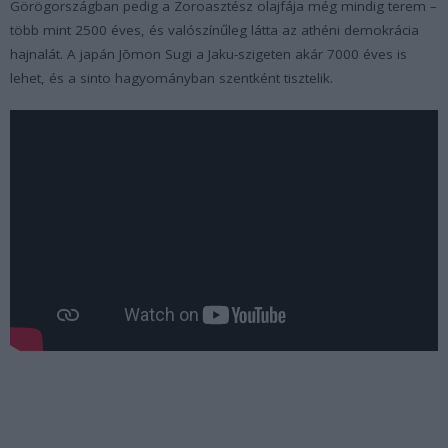
Görögországban pedig a Zoroasztész olajfája még mindig terem –
több mint 2500 éves, és valószínűleg látta az athéni demokrácia
hajnalát. A japán Jōmon Sugi a Jaku-szigeten akár 7000 éves is
lehet, és a sinto hagyományban szentként tisztelik.