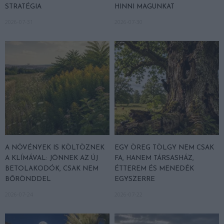
STRATÉGIA
HINNI MAGUNKAT
2026-07-31
2026-07-30
A NÖVÉNYEK IS KÖLTÖZNEK
EGY ÖREG TÖLGY NEM CSAK
A KLÍMÁVAL: JÖNNEK AZ ÚJ
FA, HANEM TÁRSASHÁZ,
BETOLAKODÓK, CSAK NEM
ÉTTEREM ÉS MENEDÉK
BŐRÖNDDEL
EGYSZERRE
2026-07-24
2026-07-22