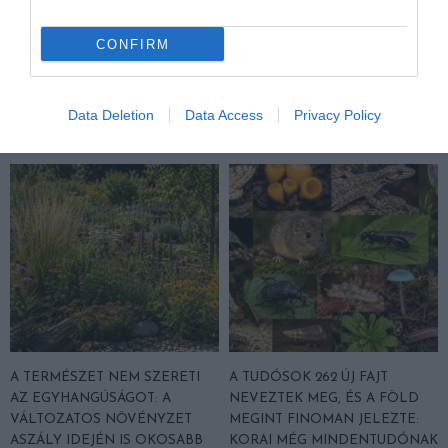
KIRÁNDULÁS PANNONHALMA
HŐKUPOLA MAGYARORSZÁG
CONFIRM
KÖRNYÉKÉN: TERMÉSZET,
FELETT: MI EZ A LÁTHATATLAN
SZŐLŐ ÉS KOMLÓ
FEDŐ, ÉS MI TÖRTÉNIK
TALÁLKOZÁSA
ALATTA A TERMÉSZETTEL?
Data Deletion
Data Access
Privacy Policy
2026-08-04
2026-08-03
A TERMÉSZET NEM SZERETI
A TUDÓSOK 262 ÚJ FAJT
AZ EGYHANGÚSÁGOT: A
NEVEZTEK MEG, ÉS A FÖLD
VÁLTOZATOS NÖVÉNYZET
MEGINT FINOMAN JELEZTE:
ASZÁLY IDEJÉN IS OKOSABB
KORAI MÉG MINDENTUDÓNAK