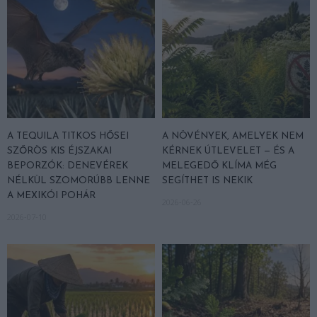
A TEQUILA TITKOS HŐSEI
A NÖVÉNYEK, AMELYEK NEM
SZŐRÖS KIS ÉJSZAKAI
KÉRNEK ÚTLEVELET — ÉS A
BEPORZÓK: DENEVÉREK
MELEGEDŐ KLÍMA MÉG
NÉLKÜL SZOMORÚBB LENNE
SEGÍTHET IS NEKIK
A MEXIKÓI POHÁR
2026-06-26
2026-07-10