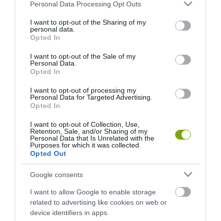
Please note that this website/app uses one or more Google
Personal Data Processing Opt Outs
services and may gather and store information including but
not limited to your visit or usage behaviour. You may click to
I want to opt-out of the Sharing of my
personal data.
grant or deny consent to Google and its third-party tags to
Opted In
use your data for below specified purposes in below Google
consent section.
I want to opt-out of the Sale of my
Personal Data.
Opted In
I want to opt-out of processing my
Personal Data for Targeted Advertising.
Opted In
I want to opt-out of Collection, Use,
Retention, Sale, and/or Sharing of my
Personal Data that Is Unrelated with the
Purposes for which it was collected.
Opted Out
Google consents
I want to allow Google to enable storage
ELŐZŐ CIKK
related to advertising like cookies on web or
device identifiers in apps.
A NAP, AMIKOR KOLUMBUSZ RÁTALÁLT A FÖLDI