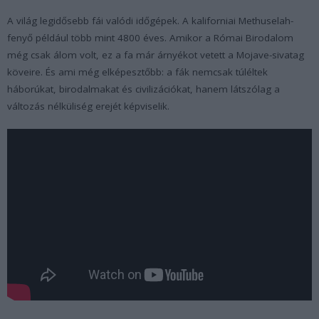
A világ legidősebb fái valódi időgépek. A kaliforniai Methuselah-
fenyő például több mint 4800 éves. Amikor a Római Birodalom
még csak álom volt, ez a fa már árnyékot vetett a Mojave-sivatag
köveire. És ami még elképesztőbb: a fák nemcsak túléltek
háborúkat, birodalmakat és civilizációkat, hanem látszólag a
változás nélküliség erejét képviselik.