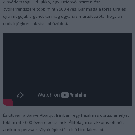
A svédországi Old Tjikko, egy lucfenyő, szintén ősi:
gyökérrendszere több mint 9500 éves. Bár maga a törzs újra és
újra megújul, a genetikai mag ugyanaz maradt azóta, hogy az
utolsó jégkorszak visszahúzódott.
És ott van a Sarv-e Abarqu, Iránban, egy hatalmas ciprus, amelyet
több mint 4000 évesre becsülnek. Állítólag már akkor is ott nőtt,
amikor a perzsa királyok építették első birodalmukat.