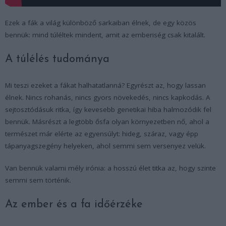
Ezek a fák a világ különböző sarkaiban élnek, de egy közös
bennük: mind túléltek mindent, amit az emberiség csak kitalált.
A túlélés tudománya
Mi teszi ezeket a fákat halhatatlanná? Egyrészt az, hogy lassan
élnek. Nincs rohanás, nincs gyors növekedés, nincs kapkodás. A
sejtosztódásuk ritka, így kevesebb genetikai hiba halmozódik fel
bennük. Másrészt a legtöbb ősfa olyan környezetben nő, ahol a
természet már elérte az egyensúlyt: hideg, száraz, vagy épp
tápanyagszegény helyeken, ahol semmi sem versenyez velük.
Van bennük valami mély irónia: a hosszú élet titka az, hogy szinte
semmi sem történik.
Az ember és a fa időérzéke