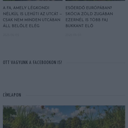
A FA, AMELY LÉGKONDI
ESŐERDŐ EURÓPÁBAN?
NÉLKÜL IS LEHŰTI AZ UTCÁT —
SKÓCIA ZÖLD ZUGÁBAN
CSAK NEM MINDEN UTCÁBAN
EZERNÉL IS TÖBB FAJ
ÁLL BELŐLE ELÉG
BUKKANT ELŐ
2026-06-05
2026-06-01
OTT VAGYUNK A FACEBOOKON IS!
CÍMLAPON