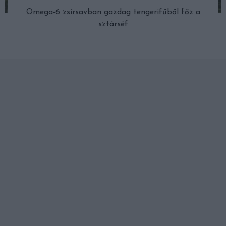
Omega-6 zsírsavban gazdag tengerifűből főz a
sztárséf