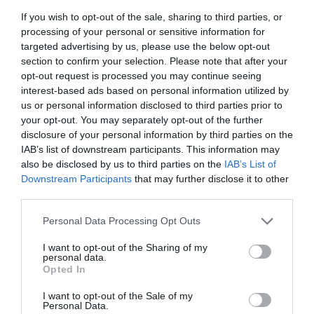
ELŐZŐ CIKK
If you wish to opt-out of the sale, sharing to third parties, or
processing of your personal or sensitive information for
AZ INDIAI FALUBAN NINCSENEK AJTÓK A HÁZAKON, MERT ITT
targeted advertising by us, please use the below opt-out
(ÁLLÍTÓLAG) ISMERETLEN FOGALOM A BŰNÖZÉS
section to confirm your selection. Please note that after your
opt-out request is processed you may continue seeing
KÖVETKEZŐ CIKK
interest-based ads based on personal information utilized by
us or personal information disclosed to third parties prior to
NINCS TÜNDÉRIBB A FOGSÁGBÓL SZABADULT BÉBIELEFÁNT
your opt-out. You may separately opt-out of the further
ELSŐ FÜRDŐZÉSÉNÉL
disclosure of your personal information by third parties on the
IAB’s list of downstream participants. This information may
also be disclosed by us to third parties on the
IAB’s List of
Downstream Participants
that may further disclose it to other
HASONLÓ ÉRDEKESSÉGEK
third parties.
Please note that this website/app uses one or more Google
Personal Data Processing Opt Outs
services and may gather and store information including but
not limited to your visit or usage behaviour. You may click to
I want to opt-out of the Sharing of my
personal data.
grant or deny consent to Google and its third-party tags to
Opted In
use your data for below specified purposes in below Google
consent section.
I want to opt-out of the Sale of my
Personal Data.