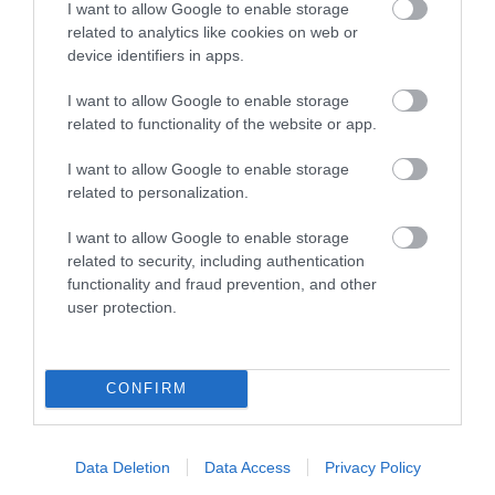
I want to allow Google to enable storage
MEGTANÍTOTTA A VILÁGNAK,
AZ OKOZTA A RÁKOT
related to analytics like cookies on web or
HOGYAN KELL NÉZNI A
2026-04-23
device identifiers in apps.
TERMÉSZETET
2026-05-08
I want to allow Google to enable storage
related to functionality of the website or app.
I want to allow Google to enable storage
related to personalization.
I want to allow Google to enable storage
related to security, including authentication
functionality and fraud prevention, and other
user protection.
VÉGE LEHET A
AUDHD: AMIKOR AZ AUTIZMUS
CONFIRM
TRANSZPLANTÁCIÓS
ÉS AZ ADHD EGYÜTT
VÁRÓLISTÁKNAK? A
EGÉSZEN MÁS ARCOT MUTAT
DISZNÓSZERVEK ÁTÍRHATJÁK
2026-04-21
AZ ORVOSLÁS EGYIK
Data Deletion
Data Access
Privacy Policy
LEGKEGYETLENEBB