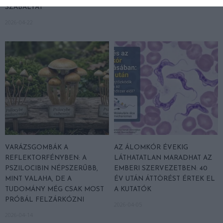
SZABÁLYÁT
2026-04-22
VARÁZSGOMBÁK A
AZ ÁLOMKÓR ÉVEKIG
REFLEKTORFÉNYBEN: A
LÁTHATATLAN MARADHAT AZ
PSZILOCIBIN NÉPSZERŰBB,
EMBERI SZERVEZETBEN: 40
MINT VALAHA, DE A
ÉV UTÁN ÁTTÖRÉST ÉRTEK EL
TUDOMÁNY MÉG CSAK MOST
A KUTATÓK
PRÓBÁL FELZÁRKÓZNI
2026-04-05
2026-04-14