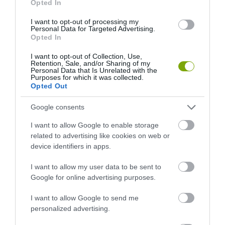
Opted In
I want to opt-out of processing my
Personal Data for Targeted Advertising.
Opted In
EGY ELSÜLLYEDT HAJÓ
NEM MINDENKI MENEKÜLT
TEXTILJEI ÚJRA ÖSSZEÁLLTAK:
POMPEJIBEN: LEHET, HOGY
I want to opt-out of Collection, Use,
A RUHA, AMELY TÚLÉLTE A
EGY ORVOS A VÉGSŐKIG
Retention, Sale, and/or Sharing of my
TENGERT
SEGÍTENI PRÓBÁLT
Personal Data that Is Unrelated with the
Purposes for which it was collected.
2026-06-29
2026-06-23
Opted Out
Google consents
I want to allow Google to enable storage
related to advertising like cookies on web or
device identifiers in apps.
I want to allow my user data to be sent to
Google for online advertising purposes.
I want to allow Google to send me
personalized advertising.
DAVID ATTENBOROUGH 100
NOBEL-DÍJAT KAPOTT EGY
ÉVES: AZ EMBER, AKI
FÉREGÉRT – CSAK ÉPPEN NEM