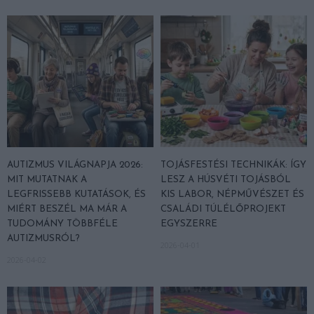
AUTIZMUS VILÁGNAPJA 2026:
TOJÁSFESTÉSI TECHNIKÁK: ÍGY
MIT MUTATNAK A
LESZ A HÚSVÉTI TOJÁSBÓL
LEGFRISSEBB KUTATÁSOK, ÉS
KIS LABOR, NÉPMŰVÉSZET ÉS
MIÉRT BESZÉL MA MÁR A
CSALÁDI TÚLÉLŐPROJEKT
TUDOMÁNY TÖBBFÉLE
EGYSZERRE
AUTIZMUSRÓL?
2026-04-01
2026-04-02