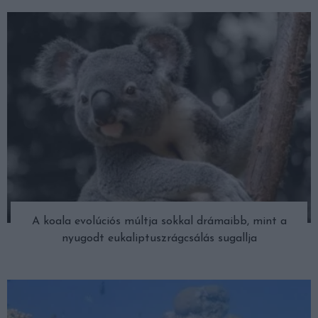
A koala evolúciós múltja sokkal drámaibb, mint a
nyugodt eukaliptuszrágcsálás sugallja