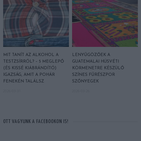
MIT TANÍT AZ ALKOHOL A
LENYŰGÖZŐEK A
TESTZSÍRRÓL? – 5 MEGLEPŐ
GUATEMALAI HÚSVÉTI
(ÉS KISSÉ KIÁBRÁNDÍTÓ)
KÖRMENETRE KÉSZÜLŐ
IGAZSÁG, AMIT A POHÁR
SZÍNES FŰRÉSZPOR
FENEKÉN TALÁLSZ
SZŐNYEGEK
2026-03-31
2026-03-26
OTT VAGYUNK A FACEBOOKON IS!