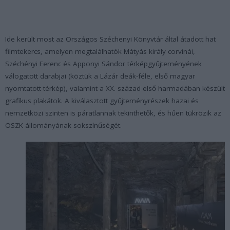
Ide került most az Országos Széchenyi Könyvtár által átadott hat
filmtekercs, amelyen megtalálhatók Mátyás király corvinái,
Széchényi Ferenc és Apponyi Sándor térképgyűjteményének
válogatott darabjai (köztük a Lázár deák-féle, első magyar
nyomtatott térkép), valamint a XX. század első harmadában készült
grafikus plakátok. A kiválasztott gyűjteményrészek hazai és
nemzetközi szinten is páratlannak tekinthetők, és hűen tükrözik az
OSZK állományának sokszínűségét.