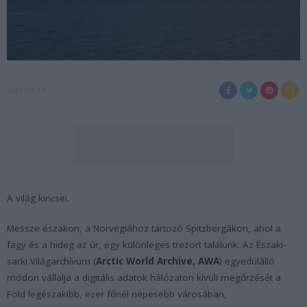
2021-10-14
A világ kincsei.
Messze északon, a Norvégiához tartozó Spitzbergákon, ahol a
fagy és a hideg az úr, egy különleges trezort találunk. Az Északi-
sarki Világarchívum (
Arctic World Archive, AWA
) egyedülálló
módon vállalja a digitális adatok hálózaton kívüli megőrzését a
Föld legészakibb, ezer főnél népesebb városában,