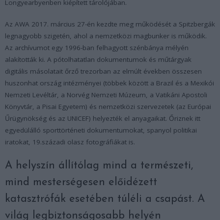
Longyearbyenben kiépített tárolójában.
Az AWA 2017. március 27-én kezdte meg működését a Spitzbergák
legnagyobb szigetén, ahol a nemzetközi magbunker is működik.
Az archívumot egy 1996-ban felhagyott szénbánya mélyén
alakították ki. A pótolhatatlan dokumentumok és műtárgyak
digitális másolatait őrző trezorban az elmúlt években összesen
huszonhat ország intézményei (többek között a Brazil és a Mexikói
Nemzeti Levéltár, a Norvég Nemzeti Múzeum, a Vatikáni Apostoli
Könyvtár, a Pisai Egyetem) és nemzetközi szervezetek (az Európai
Űrügynökség és az UNICEF) helyezték el anyagaikat. Őriznek itt
egyedülálló sporttörténeti dokumentumokat, spanyol politikai
iratokat, 19.századi olasz fotográfiákat is.
A helyszín állítólag mind a természeti,
mind mesterségesen előidézett
katasztrófák esetében túléli a csapást. A
világ legbiztonságosabb helyén