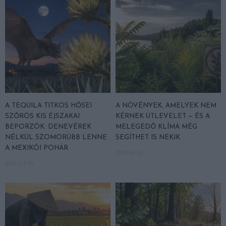
A TEQUILA TITKOS HŐSEI
A NÖVÉNYEK, AMELYEK NEM
SZŐRÖS KIS ÉJSZAKAI
KÉRNEK ÚTLEVELET — ÉS A
BEPORZÓK: DENEVÉREK
MELEGEDŐ KLÍMA MÉG
NÉLKÜL SZOMORÚBB LENNE
SEGÍTHET IS NEKIK
A MEXIKÓI POHÁR
2026-06-26
2026-07-10