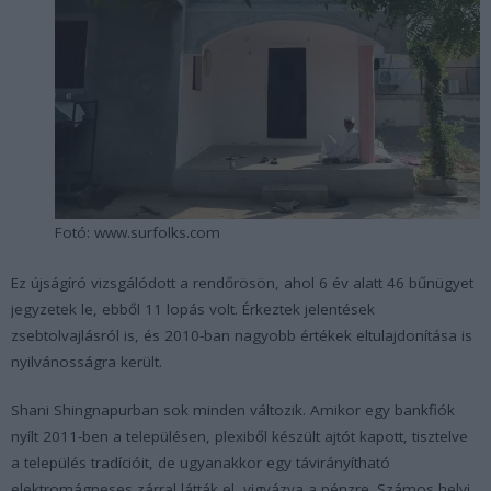
Fotó: www.surfolks.com
Ez újságíró vizsgálódott a rendőrösön, ahol 6 év alatt 46 bűnügyet
jegyzetek le, ebből 11 lopás volt. Érkeztek jelentések
zsebtolvajlásról is, és 2010-ban nagyobb értékek eltulajdonítása is
nyilvánosságra került.
Shani Shingnapurban sok minden változik. Amikor egy bankfiók
nyílt 2011-ben a településen, plexiből készült ajtót kapott, tisztelve
a település tradícióit, de ugyanakkor egy távirányítható
elektromágneses zárral látták el, vigyázva a pénzre. Számos helyi