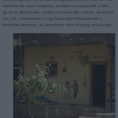
hotel tesz fel olyan tolóajtókat, amelyek visszacsúsznak a falba,
így azt az illúziót keltik, mintha nem lenne ajtó a házon, de közben
van. Sőt, a templomban is egy biztonsági rendszeren kell a
belépőnek átmennie, az adományok dobozát pedig zárva tartják.