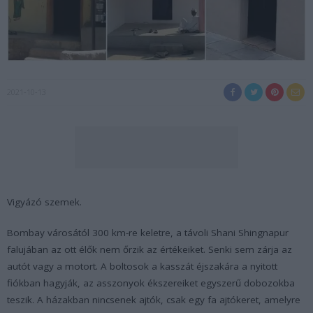
2021-10-13
Vigyázó szemek.
Bombay városától 300 km-re keletre, a távoli Shani Shingnapur
falujában az ott élők nem őrzik az értékeiket. Senki sem zárja az
autót vagy a motort. A boltosok a kasszát éjszakára a nyitott
fiókban hagyják, az asszonyok ékszereiket egyszerű dobozokba
teszik. A házakban nincsenek ajtók, csak egy fa ajtókeret, amelyre