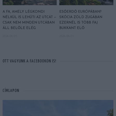
A FA, AMELY LÉGKONDI
ESŐERDŐ EURÓPÁBAN?
NÉLKÜL IS LEHŰTI AZ UTCÁT —
SKÓCIA ZÖLD ZUGÁBAN
CSAK NEM MINDEN UTCÁBAN
EZERNÉL IS TÖBB FAJ
ÁLL BELŐLE ELÉG
BUKKANT ELŐ
2026-06-05
2026-06-01
OTT VAGYUNK A FACEBOOKON IS!
CÍMLAPON