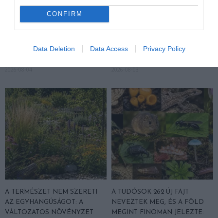
CONFIRM
KIRÁNDULÁS PANNONHALMA
HŐKUPOLA MAGYARORSZÁG
KÖRNYÉKÉN: TERMÉSZET,
FELETT: MI EZ A LÁTHATATLAN
SZŐLŐ ÉS KOMLÓ
FEDŐ, ÉS MI TÖRTÉNIK
Data Deletion
Data Access
Privacy Policy
TALÁLKOZÁSA
ALATTA A TERMÉSZETTEL?
2026-08-04
2026-08-03
A TERMÉSZET NEM SZERETI
A TUDÓSOK 262 ÚJ FAJT
AZ EGYHANGÚSÁGOT: A
NEVEZTEK MEG, ÉS A FÖLD
VÁLTOZATOS NÖVÉNYZET
MEGINT FINOMAN JELEZTE: