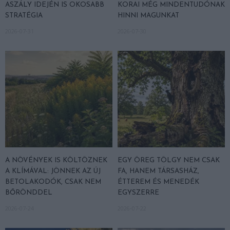
ASZÁLY IDEJÉN IS OKOSABB
KORAI MÉG MINDENTUDÓNAK
STRATÉGIA
HINNI MAGUNKAT
2026-07-31
2026-07-30
A NÖVÉNYEK IS KÖLTÖZNEK
EGY ÖREG TÖLGY NEM CSAK
A KLÍMÁVAL: JÖNNEK AZ ÚJ
FA, HANEM TÁRSASHÁZ,
BETOLAKODÓK, CSAK NEM
ÉTTEREM ÉS MENEDÉK
BŐRÖNDDEL
EGYSZERRE
2026-07-24
2026-07-22