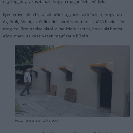
egy függönyt akasztanak, hogy a magánéletet védjék.
Ilyen erővel bír a hit, a falubéliek ugyanis azt képzelik, hogy az ő
égi őrük, Shani, az őrült indulatairól ismert bosszúálló hindu isten
megvédi őket a tolvajoktól. A hiedelem szerint, ha valaki bármit
ellop innen, az keservesen megfizet a bűnért.
Fotó: www.surfolks.com