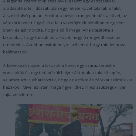
A legenda szerint több száz évvel ezelőtt egy esőzésekkel,
áradásokkal teli időszak után egy fekete követ találtak a falut
átszelő folyó partján. Amikor a helyiek megérintették a követ, az
vérezni kezdett. Egy éjjel a falu vezetőjének álmában megjelent
Shani és azt mondta, hogy a kő ő maga. Arra utasította a
lakosokat, hogy tartsák ott a követ, hogy ő megvédhesse az
embereket. Azonban nyitott helyre kell tenni, hogy mindenhova
beláthasson.
A következő napon a lakosok a követ egy száraz területre
vonszolták és egy tető nélküli helyre állították a falu közepén,
valamint azt is elhatározták, hogy az ajtókat és zárakat száműzik a
házakból. Mivel az isten maga figyeli őket, nincs szükségük ilyen
fajta védelemre.