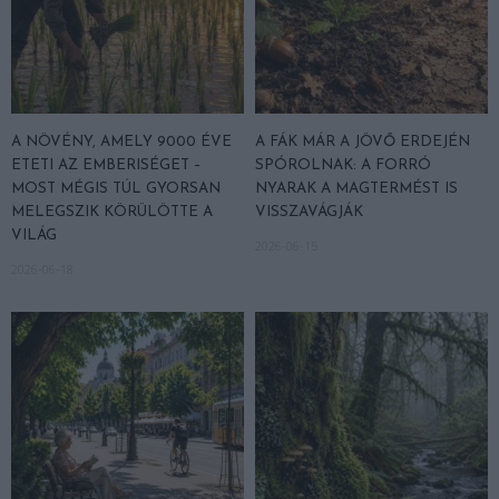
A NÖVÉNY, AMELY 9000 ÉVE
A FÁK MÁR A JÖVŐ ERDEJÉN
ETETI AZ EMBERISÉGET –
SPÓROLNAK: A FORRÓ
MOST MÉGIS TÚL GYORSAN
NYARAK A MAGTERMÉST IS
MELEGSZIK KÖRÜLÖTTE A
VISSZAVÁGJÁK
VILÁG
2026-06-15
2026-06-18