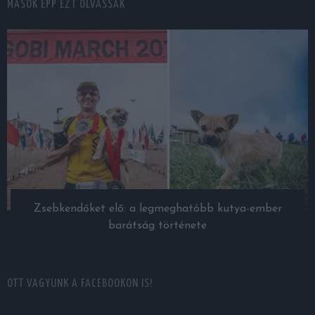
MÁSOK ÉPP EZT OLVASSÁK
Zsebkendőket elő: a legmeghatóbb kutya-ember
barátság története
OTT VAGYUNK A FACEBOOKON IS!