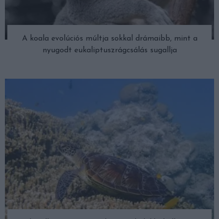
A koala evolúciós múltja sokkal drámaibb, mint a
nyugodt eukaliptuszrágcsálás sugallja