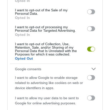
Opted In
use your data for below specified purposes in below Google
consent section.
I want to opt-out of the Sale of my
Personal Data.
Opted In
I want to opt-out of processing my
Personal Data for Targeted Advertising.
Opted In
I want to opt-out of Collection, Use,
Retention, Sale, and/or Sharing of my
Personal Data that Is Unrelated with the
Purposes for which it was collected.
Opted Out
Google consents
ELŐZŐ CIKK
I want to allow Google to enable storage
related to advertising like cookies on web or
POKÉMONOKRA HASONLÍTANAK A TÜNDÉRI JAPÁN
device identifiers in apps.
REPÜLŐMÓKUSOK
I want to allow my user data to be sent to
KÖVETKEZŐ CIKK
Google for online advertising purposes.