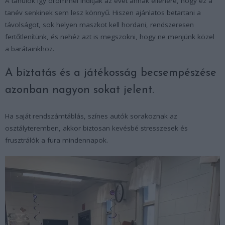
A tanulók így örömmel indítják az évet annak ellenére, hogy ez a
tanév senkinek sem lesz könnyű. Hiszen ajánlatos betartani a
távolságot, sok helyen maszkot kell hordani, rendszeresen
fertőtlenítünk, és nehéz azt is megszokni, hogy ne menjünk közel
a barátainkhoz.
A biztatás és a játékosság becsempészése
azonban nagyon sokat jelent.
Ha saját rendszámtáblás, színes autók sorakoznak az
osztályteremben, akkor biztosan kevésbé stresszesek és
frusztrálók a fura mindennapok.