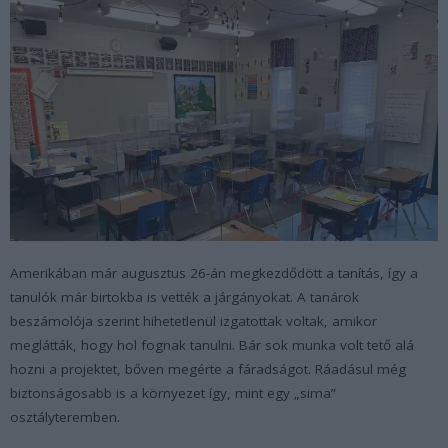
Amerikában már augusztus 26-án megkezdődött a tanítás, így a
tanulók már birtokba is vették a járgányokat. A tanárok
beszámolója szerint hihetetlenül izgatottak voltak, amikor
meglátták, hogy hol fognak tanulni. Bár sok munka volt tető alá
hozni a projektet, bőven megérte a fáradságot. Ráadásul még
biztonságosabb is a környezet így, mint egy „sima”
osztályteremben.