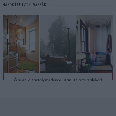
MÁSOK ÉPP EZT OLVASSÁK
Őrület: a tartálymedence után itt a tartálykád!