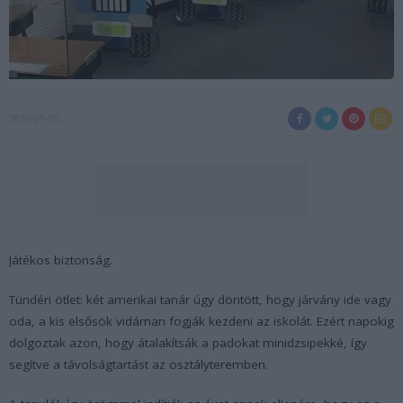
2020-09-05
Játékos biztonság.
Tündéri ötlet: két amerikai tanár úgy döntött, hogy járvány ide vagy
oda, a kis elsősök vidáman fogják kezdeni az iskolát. Ezért napokig
dolgoztak azon, hogy átalakítsák a padokat minidzsipekké, így
segítve a távolságtartást az osztályteremben.