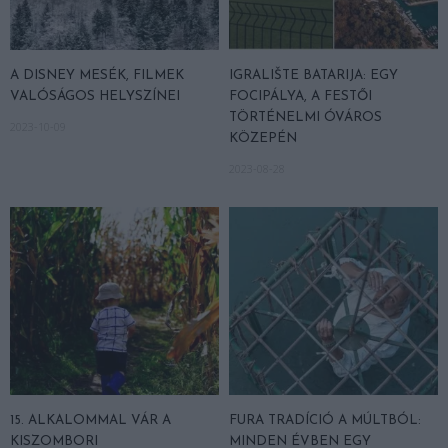
A DISNEY MESÉK, FILMEK
IGRALIŠTE BATARIJA: EGY
VALÓSÁGOS HELYSZÍNEI
FOCIPÁLYA, A FESTŐI
TÖRTÉNELMI ÓVÁROS
2023-10-09
KÖZEPÉN
2023-08-28
15. ALKALOMMAL VÁR A
FURA TRADÍCIÓ A MÚLTBÓL:
KISZOMBORI
MINDEN ÉVBEN EGY