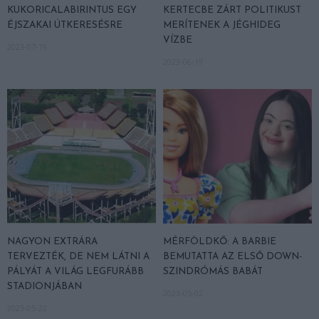
KUKORICALABIRINTUS EGY
KERTECBE ZÁRT POLITIKUST
ÉJSZAKAI ÚTKERESÉSRE
MERÍTENEK A JÉGHIDEG
VÍZBE
2023-07-19
2023-06-19
NAGYON EXTRÁRA
MÉRFÖLDKŐ: A BARBIE
TERVEZTÉK, DE NEM LÁTNI A
BEMUTATTA AZ ELSŐ DOWN-
PÁLYÁT A VILÁG LEGFURÁBB
SZINDRÓMÁS BABÁT
STADIONJÁBAN
2023-05-02
2023-05-22