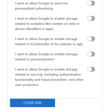
ITT A SZÜRET, ITT A MUSTGÁZ SZEZONJA!
I want to allow Google to send me
personalized advertising.
I want to allow Google to enable storage
HASONLÓ ÉRDEKESSÉGEK
related to analytics like cookies on web or
device identifiers in apps.
I want to allow Google to enable storage
related to functionality of the website or app.
I want to allow Google to enable storage
related to personalization.
I want to allow Google to enable storage
related to security, including authentication
functionality and fraud prevention, and other
HOGYAN HÚZNAK BE A
HOGYAN SEGÍTHET EGY
user protection.
JÁTÉKOK A
VIDEÓJÁTÉK AZ AUTIZMUS
MIKROTRANZAKCIÓK
FELISMERÉSÉBEN?
VILÁGÁBA? ÉS MIT TEHETSZ
2026-02-09
CONFIRM
ELLENE?