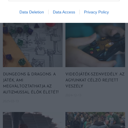
2026-02-12
Data Deletion
Data Access
Privacy Policy
DUNGEONS & DRAGONS: A
VIDEÓJÁTÉK-SZENVEDÉLY: AZ
JÁTÉK, AMI
AGYUNKAT CÉLZÓ REJTETT
MEGVÁLTOZTATHATJA AZ
VESZÉLY
AUTIZMUSSAL ÉLŐK ÉLETÉT!
2024-12-13
2025-03-13