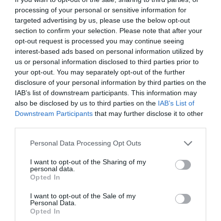
processing of your personal or sensitive information for
targeted advertising by us, please use the below opt-out
section to confirm your selection. Please note that after your
opt-out request is processed you may continue seeing
interest-based ads based on personal information utilized by
ELŐZŐ CIKK
us or personal information disclosed to third parties prior to
your opt-out. You may separately opt-out of the further
MICSODA MÁZLI: 63 LEVELŰ LÓHERE AZ ÚJ REKORDER
disclosure of your personal information by third parties on the
IAB’s list of downstream participants. This information may
also be disclosed by us to third parties on the
IAB’s List of
KÖVETKEZŐ CIKK
Downstream Participants
that may further disclose it to other
KÍNA ÚJ TRENDI HÁZIKEDVENCE ‘A VILÁG LEGKISEBB CSIRKÉJE’
third parties.
Please note that this website/app uses one or more Google
Personal Data Processing Opt Outs
services and may gather and store information including but
HASONLÓ ÉRDEKESSÉGEK
not limited to your visit or usage behaviour. You may click to
I want to opt-out of the Sharing of my
personal data.
grant or deny consent to Google and its third-party tags to
Opted In
use your data for below specified purposes in below Google
consent section.
I want to opt-out of the Sale of my
Personal Data.
Opted In