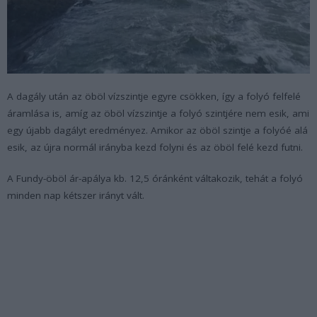
A dagály után az öböl vízszintje egyre csökken, így a folyó felfelé
áramlása is, amíg az öböl vízszintje a folyó szintjére nem esik, ami
egy újabb dagályt eredményez. Amikor az öböl szintje a folyóé alá
esik, az újra normál irányba kezd folyni és az öböl felé kezd futni.
A Fundy-öböl ár-apálya kb. 12,5 óránként váltakozik, tehát a folyó
minden nap kétszer irányt vált.