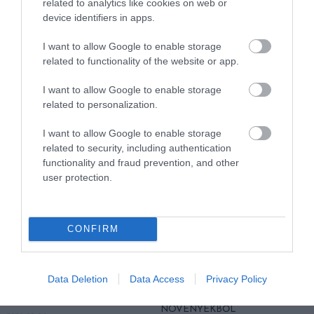
related to analytics like cookies on web or
device identifiers in apps.
KIRÁNDULÁS A
KIRÁNDULÁS A
PANNONHALMI
PANNONHALMI FŐAPÁTSÁG
I want to allow Google to enable storage
GYÓGYNÖVÉNYKERTBE ÉS
PINCÉSZETÉBE
related to functionality of the website or app.
ILLATMÚZEUMBA
2026-08-04
2026-08-04
I want to allow Google to enable storage
related to personalization.
I want to allow Google to enable storage
related to security, including authentication
functionality and fraud prevention, and other
user protection.
CONFIRM
KIRÁNDULÁS A RAVAZDI
NEM CSAK A FÖLD
Data Deletion
Data Access
Privacy Policy
SÖRFŐZDÉBE, A BENCÉS
SZOMJAZIK: LÉGKÖRI ASZÁLY
APÁTSÁG HABOS OLDALÁRA
SZÍVJA KI A VIZET A
NÖVÉNYEKBŐL