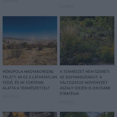
2026-08-04
2026-08-04
HŐKUPOLA MAGYARORSZÁG
A TERMÉSZET NEM SZERETI
FELETT: MI EZ A LÁTHATATLAN
AZ EGYHANGÚSÁGOT: A
FEDŐ, ÉS MI TÖRTÉNIK
VÁLTOZATOS NÖVÉNYZET
ALATTA A TERMÉSZETTEL?
ASZÁLY IDEJÉN IS OKOSABB
STRATÉGIA
2026-08-03
2026-07-31