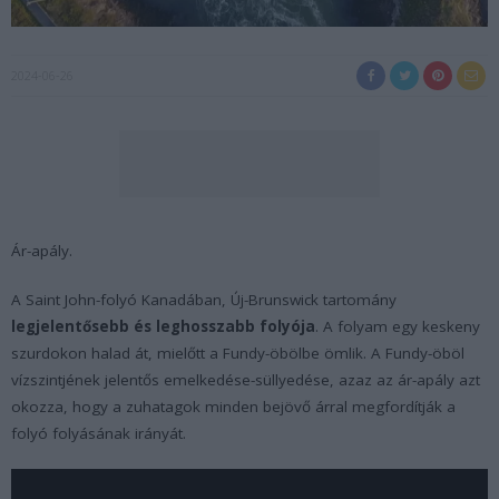
2024-06-26
Ár-apály.
A Saint John-folyó Kanadában, Új-Brunswick tartomány
legjelentősebb és leghosszabb folyója
. A folyam egy keskeny
szurdokon halad át, mielőtt a Fundy-öbölbe ömlik. A Fundy-öböl
vízszintjének jelentős emelkedése-süllyedése, azaz az ár-apály azt
okozza, hogy a zuhatagok minden bejövő árral megfordítják a
folyó folyásának irányát.