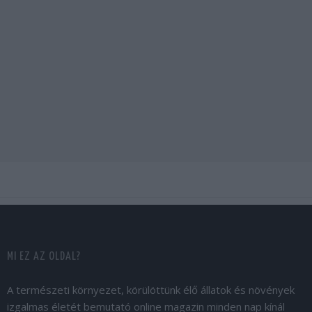
MI EZ AZ OLDAL?
A természeti környezet, körülöttünk élő állatok és növények
izgalmas életét bemutató online magazin minden nap kínál