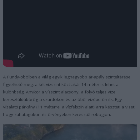
A Fundy-öbölben a világ egyik legnagyobb ár-apály szinteltérése
figyelhető meg: a két vízszint közt akár 14 méter is lehet a
különbség. Amikor a vízszint alacsony, a folyó teljes vize
keresztüldübörög a szurdokon és az öböl vizébe ömlik. Egy
vízalatti párkány (11 méterrel a vízfelszín alatt) arra készteti a vizet,
hogy zuhatagokon és örvényeken keresztül robogjon.