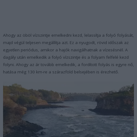
Ahogy az öböl vízszintje emelkedni kezd, lelassítja a folyó folyását,
majd végül teljesen megállítja azt. Ez a nyugodt, rövid időszak az
egyetlen periódus, amikor a hajók navigálhatnak a vízesésnél. A
dagály után emelkedik a folyó vízszintje és a folyam felfelé kezd
folyni. Ahogy az ár tovább emelkedik, a fordított folyás is egyre nő,
hatása még 130 km-re a szárazföld belsejében is érezhető.