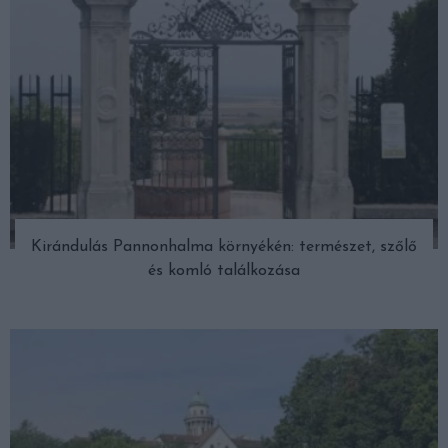
Kirándulás Pannonhalma környékén: természet, szőlő
és komló találkozása