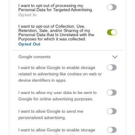
I want to opt-out of processing my
Personal Data for Targeted Advertising.
Opted In
I want to opt-out of Collection, Use,
Retention, Sale, and/or Sharing of my
Personal Data that Is Unrelated with the
Purposes for which it was collected.
KIRÁNDULÁS A
KIRÁNDULÁS PANNONHALMA
Opted Out
PANNONHALMI
KÖRNYÉKÉN: TERMÉSZET,
ARBORÉTUMBA
SZŐLŐ ÉS KOMLÓ
Google consents
TALÁLKOZÁSA
2026-08-04
I want to allow Google to enable storage
2026-08-04
related to advertising like cookies on web or
device identifiers in apps.
I want to allow my user data to be sent to
Google for online advertising purposes.
I want to allow Google to send me
personalized advertising.
I want to allow Google to enable storage