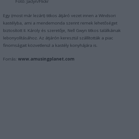
Fotó: Jaclyn/Flickr
Egy (most már lezárt) titkos átjáró vezet innen a Windsori
kastélyba, ami a mendemonda szerint remek lehetőséget
biztosított II. Károly és szeretője, Nell Gwyn titkos találkáinak
lebonyolításához. Az átjárón keresztül szállították a piac
finomságait közvetlenül a kastély konyhájára is.
Forrás:
www.amusingplanet.com