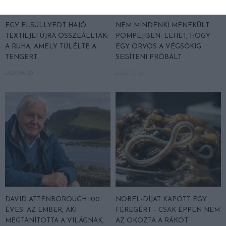
EGY ELSÜLLYEDT HAJÓ
NEM MINDENKI MENEKÜLT
TEXTILJEI ÚJRA ÖSSZEÁLLTAK:
POMPEJIBEN: LEHET, HOGY
A RUHA, AMELY TÚLÉLTE A
EGY ORVOS A VÉGSŐKIG
TENGERT
SEGÍTENI PRÓBÁLT
2026-06-29
2026-06-23
DAVID ATTENBOROUGH 100
NOBEL-DÍJAT KAPOTT EGY
ÉVES: AZ EMBER, AKI
FÉREGÉRT – CSAK ÉPPEN NEM
MEGTANÍTOTTA A VILÁGNAK,
AZ OKOZTA A RÁKOT