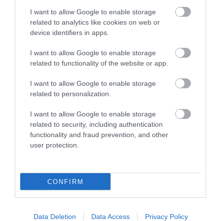
I want to allow Google to enable storage
ELŐZŐ CIKK
related to analytics like cookies on web or
device identifiers in apps.
KÁRTEVŐ BOGÁR PUSZTÍTJA A TÁTRA FENYŐERDŐIT
I want to allow Google to enable storage
KÖVETKEZŐ CIKK
related to functionality of the website or app.
MESEBELI ÉPÜLET IZLAND UTOLSÓ GYEPHÁZ-TEMPLOMA
I want to allow Google to enable storage
related to personalization.
I want to allow Google to enable storage
HASONLÓ ÉRDEKESSÉGEK
related to security, including authentication
functionality and fraud prevention, and other
user protection.
CONFIRM
Data Deletion
Data Access
Privacy Policy