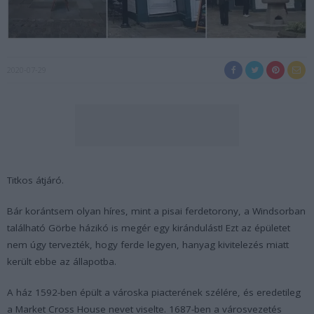
2020-07-29
Titkos átjáró.
Bár korántsem olyan híres, mint a pisai ferdetorony, a Windsorban
található Görbe házikó is megér egy kirándulást! Ezt az épületet
nem úgy tervezték, hogy ferde legyen, hanyag kivitelezés miatt
került ebbe az állapotba.
A ház 1592-ben épült a városka piacterének szélére, és eredetileg
a Market Cross House nevet viselte. 1687-ben a városvezetés