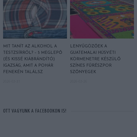
MIT TANÍT AZ ALKOHOL A
LENYŰGÖZŐEK A
TESTZSÍRRÓL? – 5 MEGLEPŐ
GUATEMALAI HÚSVÉTI
(ÉS KISSÉ KIÁBRÁNDÍTÓ)
KÖRMENETRE KÉSZÜLŐ
IGAZSÁG, AMIT A POHÁR
SZÍNES FŰRÉSZPOR
FENEKÉN TALÁLSZ
SZŐNYEGEK
2026-03-31
2026-03-26
OTT VAGYUNK A FACEBOOKON IS!