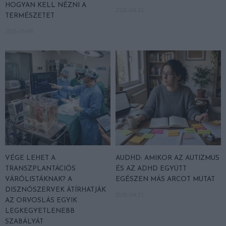
HOGYAN KELL NÉZNI A
2026-04-23
TERMÉSZETET
2026-05-08
VÉGE LEHET A
AUDHD: AMIKOR AZ AUTIZMUS
TRANSZPLANTÁCIÓS
ÉS AZ ADHD EGYÜTT
VÁRÓLISTÁKNAK? A
EGÉSZEN MÁS ARCOT MUTAT
DISZNÓSZERVEK ÁTÍRHATJÁK
2026-04-21
AZ ORVOSLÁS EGYIK
LEGKEGYETLENEBB
SZABÁLYÁT