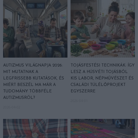
AUTIZMUS VILÁGNAPJA 2026:
TOJÁSFESTÉSI TECHNIKÁK: ÍGY
MIT MUTATNAK A
LESZ A HÚSVÉTI TOJÁSBÓL
LEGFRISSEBB KUTATÁSOK, ÉS
KIS LABOR, NÉPMŰVÉSZET ÉS
MIÉRT BESZÉL MA MÁR A
CSALÁDI TÚLÉLŐPROJEKT
TUDOMÁNY TÖBBFÉLE
EGYSZERRE
AUTIZMUSRÓL?
2026-04-01
2026-04-02