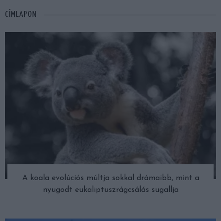
CÍMLAPON
A koala evolúciós múltja sokkal drámaibb, mint a
nyugodt eukaliptuszrágcsálás sugallja