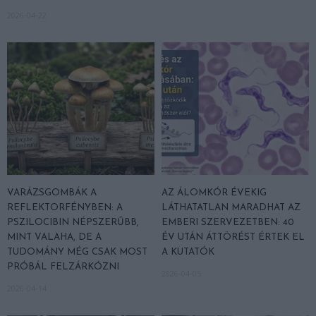
2026-04-22
VARÁZSGOMBÁK A
AZ ÁLOMKÓR ÉVEKIG
REFLEKTORFÉNYBEN: A
LÁTHATATLAN MARADHAT AZ
PSZILOCIBIN NÉPSZERŰBB,
EMBERI SZERVEZETBEN: 40
MINT VALAHA, DE A
ÉV UTÁN ÁTTÖRÉST ÉRTEK EL
TUDOMÁNY MÉG CSAK MOST
A KUTATÓK
PRÓBÁL FELZÁRKÓZNI
2026-04-05
2026-04-14