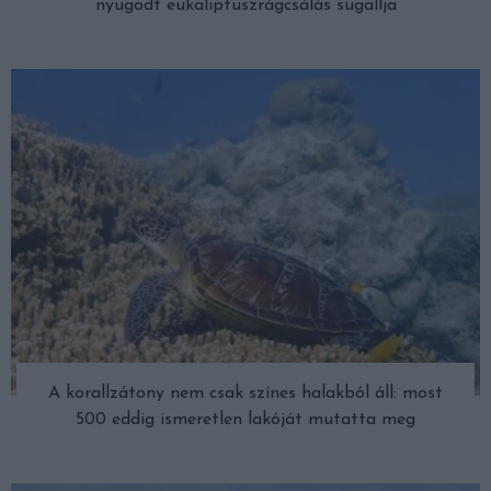
nyugodt eukaliptuszrágcsálás sugallja
A korallzátony nem csak színes halakból áll: most
500 eddig ismeretlen lakóját mutatta meg