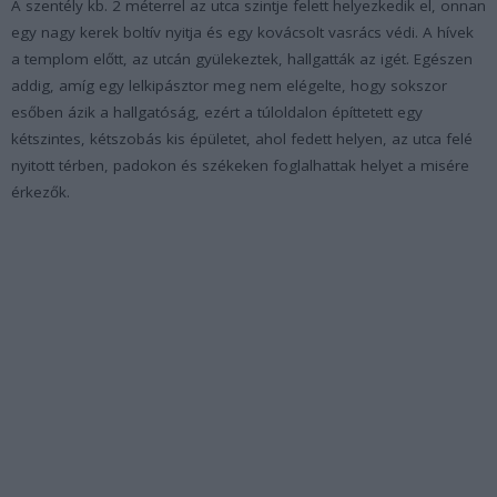
A szentély kb. 2 méterrel az utca szintje felett helyezkedik el, onnan
egy nagy kerek boltív nyitja és egy kovácsolt vasrács védi. A hívek
a templom előtt, az utcán gyülekeztek, hallgatták az igét. Egészen
addig, amíg egy lelkipásztor meg nem elégelte, hogy sokszor
esőben ázik a hallgatóság, ezért a túloldalon építtetett egy
kétszintes, kétszobás kis épületet, ahol fedett helyen, az utca felé
nyitott térben, padokon és székeken foglalhattak helyet a misére
érkezők.