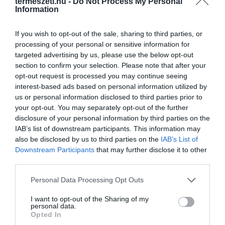
termeszeti.hu -
Do Not Process My Personal
Information
If you wish to opt-out of the sale, sharing to third parties, or
processing of your personal or sensitive information for
targeted advertising by us, please use the below opt-out
section to confirm your selection. Please note that after your
opt-out request is processed you may continue seeing
interest-based ads based on personal information utilized by
us or personal information disclosed to third parties prior to
ELŐZŐ CIKK
your opt-out. You may separately opt-out of the further
disclosure of your personal information by third parties on the
A HEGY, AMELYNEK KELETKEZÉSÉT JAPÁN MEGPRÓBÁLTA
IAB’s list of downstream participants. This information may
ELREJTENI A VILÁG ELŐL (ÉS AMIT EGY POSTAMESTER
also be disclosed by us to third parties on the
IAB’s List of
ÖRÖKÍTETT MEG)
Downstream Participants
that may further disclose it to other
third parties.
KÖVETKEZŐ CIKK
Please note that this website/app uses one or more Google
Personal Data Processing Opt Outs
EGYSZERRE BONTOTT SZIRMOT KÉT TITÁNBUZOGÁNY, 700
services and may gather and store information including but
MAGOT FOGTAK A MESTERSÉGES BEPORZÁS UTÁN
not limited to your visit or usage behaviour. You may click to
I want to opt-out of the Sharing of my
personal data.
grant or deny consent to Google and its third-party tags to
Opted In
use your data for below specified purposes in below Google