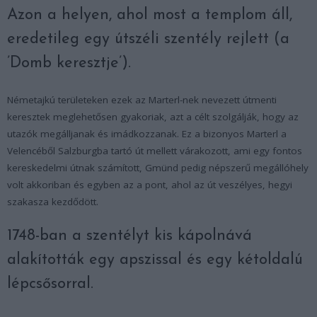
Azon a helyen, ahol most a templom áll,
eredetileg egy útszéli szentély rejlett (a
’Domb keresztje’).
Németajkú területeken ezek az Marterl-nek nevezett útmenti
keresztek meglehetősen gyakoriak, azt a célt szolgálják, hogy az
utazók megálljanak és imádkozzanak. Ez a bizonyos Marterl a
Velencéből Salzburgba tartó út mellett várakozott, ami egy fontos
kereskedelmi útnak számított, Gmünd pedig népszerű megállóhely
volt akkoriban és egyben az a pont, ahol az út veszélyes, hegyi
szakasza kezdődött.
1748-ban a szentélyt kis kápolnává
alakították egy apszissal és egy kétoldalú
lépcsősorral.