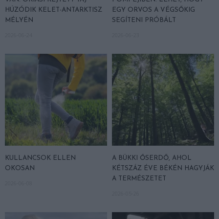
HÚZÓDIK KELET-ANTARKTISZ
EGY ORVOS A VÉGSŐKIG
MÉLYÉN
SEGÍTENI PRÓBÁLT
2026-06-24
2026-06-23
KULLANCSOK ELLEN
A BÜKKI ŐSERDŐ, AHOL
OKOSAN
KÉTSZÁZ ÉVE BÉKÉN HAGYJÁK
A TERMÉSZETET
2026-06-08
2026-05-26