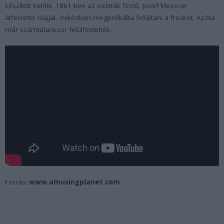
készített belőle. 1861-ben az osztrák festő, Josef Messner
átfestette olajjal, miközben megpróbálta felújítani a freskót. Azóta
már számtalanszor felülfestették.
Forrás:
www.amusingplanet.com