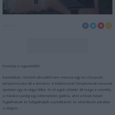
2023-12-22
Freskója is egyedülálló.
Karintiában, Gmünd városától nem messze egy kis rózsaszín
templomocska áll a dombon. A Kettéosztott Templomnak nevezett
épületet egy út vágja félbe. Az út egyik oldalán áll maga a szentély,
a másikon pedig egy kétemeletes galéria, ahol a hívek helyet
foglalhatnak és hallgathatják a prédikációt. Az elrendezés páratlan
a világon.