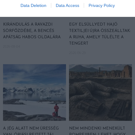
Data Deletion
Data Access
Privacy Policy
KIRÁNDULÁS A RAVAZDI
EGY ELSÜLLYEDT HAJÓ
SÖRFŐZDÉBE, A BENCÉS
TEXTILJEI ÚJRA ÖSSZEÁLLTAK:
APÁTSÁG HABOS OLDALÁRA
A RUHA, AMELY TÚLÉLTE A
TENGERT
2026-08-04
2026-06-29
A JÉG ALATT NEM ÜRESSÉG
NEM MINDENKI MENEKÜLT
VAN: ÓRIÁSI REJTETT TÁJ
POMPEJIBEN: LEHET, HOGY