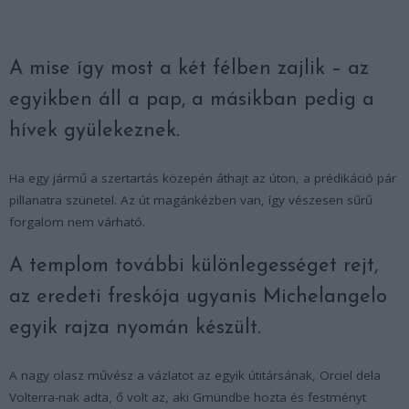
A mise így most a két félben zajlik – az
egyikben áll a pap, a másikban pedig a
hívek gyülekeznek.
Ha egy jármű a szertartás közepén áthajt az úton, a prédikáció pár
pillanatra szünetel. Az út magánkézben van, így vészesen sűrű
forgalom nem várható.
A templom további különlegességet rejt,
az eredeti freskója ugyanis Michelangelo
egyik rajza nyomán készült.
A nagy olasz művész a vázlatot az egyik útitársának, Orciel dela
Volterra-nak adta, ő volt az, aki Gmündbe hozta és festményt