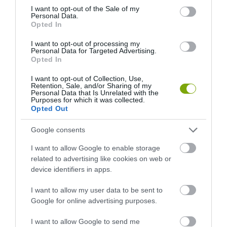
consent section.
I want to opt-out of the Sale of my
HASONLÓ ÉRDEKESSÉGEK
Personal Data.
Opted In
I want to opt-out of processing my
Personal Data for Targeted Advertising.
Opted In
I want to opt-out of Collection, Use,
Retention, Sale, and/or Sharing of my
Personal Data that Is Unrelated with the
Purposes for which it was collected.
Opted Out
Google consents
KIRÁNDULÁS A
KIRÁNDULÁS PANNONHALMA
I want to allow Google to enable storage
PANNONHALMI
KÖRNYÉKÉN: TERMÉSZET,
related to advertising like cookies on web or
ARBORÉTUMBA
SZŐLŐ ÉS KOMLÓ
device identifiers in apps.
TALÁLKOZÁSA
2026-08-04
I want to allow my user data to be sent to
2026-08-04
Google for online advertising purposes.
I want to allow Google to send me