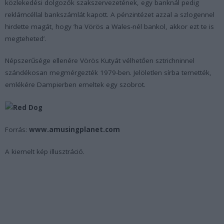
közlekedési dolgozók szakszervezetének, egy banknál pedig
reklámcéllal bankszámlát kapott. A pénzintézet azzal a szlogennel
hirdette magát, hogy ’ha Vörös a Wales-nél bankol, akkor ezt te is
megteheted’.
Népszerűsége ellenére Vörös Kutyát vélhetően sztrichninnel
szándékosan megmérgezték 1979-ben. Jelöletlen sírba temették,
emlékére Dampierben emeltek egy szobrot.
Forrás:
www.amusingplanet.com
A kiemelt kép illusztráció.