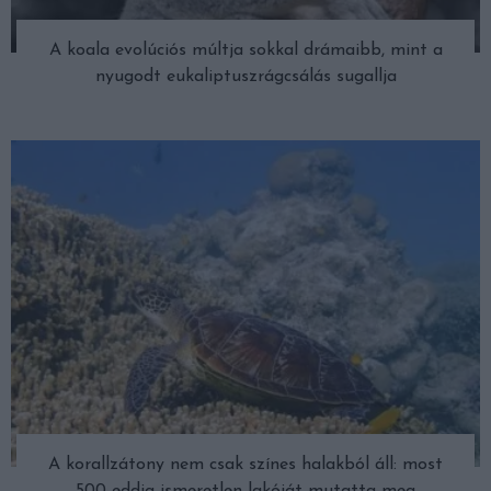
A koala evolúciós múltja sokkal drámaibb, mint a
nyugodt eukaliptuszrágcsálás sugallja
A korallzátony nem csak színes halakból áll: most
500 eddig ismeretlen lakóját mutatta meg