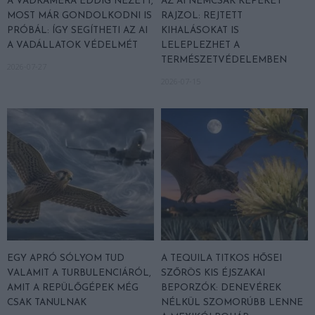
A VADKAMERA EDDIG NÉZETT,
AZ AI NEMCSAK KÉPEKET
MOST MÁR GONDOLKODNI IS
RAJZOL: REJTETT
PRÓBÁL: ÍGY SEGÍTHETI AZ AI
KIHALÁSOKAT IS
A VADÁLLATOK VÉDELMÉT
LELEPLEZHET A
TERMÉSZETVÉDELEMBEN
2026-07-27
2026-07-15
EGY APRÓ SÓLYOM TUD
A TEQUILA TITKOS HŐSEI
VALAMIT A TURBULENCIÁRÓL,
SZŐRÖS KIS ÉJSZAKAI
AMIT A REPÜLŐGÉPEK MÉG
BEPORZÓK: DENEVÉREK
CSAK TANULNAK
NÉLKÜL SZOMORÚBB LENNE