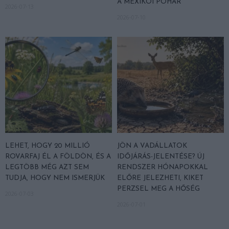
A MEXIKÓI POHÁR
2026-07-13
2026-07-10
LEHET, HOGY 20 MILLIÓ
JÖN A VADÁLLATOK
ROVARFAJ ÉL A FÖLDÖN, ÉS A
IDŐJÁRÁS-JELENTÉSE? ÚJ
LEGTÖBB MÉG AZT SEM
RENDSZER HÓNAPOKKAL
TUDJA, HOGY NEM ISMERJÜK
ELŐRE JELEZHETI, KIKET
PERZSEL MEG A HŐSÉG
2026-07-03
2026-07-01