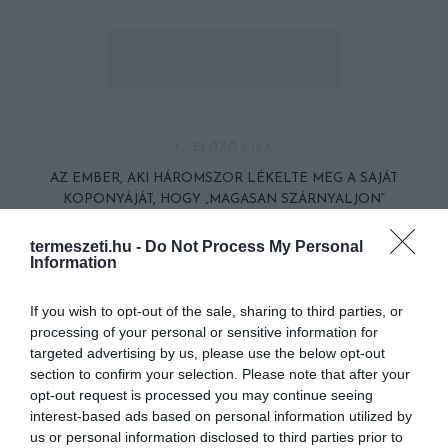
ELŐZŐ CIKK
AZ EMBER, AKI HÁROMSZOR LÉKELTE MEG A SAJÁT
KOPONYÁJÁT, HOGY „MAGASAN SZÁRNYALJON”
termeszeti.hu -
Do Not Process My Personal
KÖVETKEZŐ CIKK
Information
PALMYRA: A VILÁG LEGDRÁGÁBBAN ÉRTÉKESÍTETT SZIGETE,
If you wish to opt-out of the sale, sharing to third parties, or
AHOVA CSAK A TERMÉSZETVÉDELMI HATÓSÁGOK
processing of your personal or sensitive information for
ENGEDÉLYÉVEL LÉPHETÜNK
targeted advertising by us, please use the below opt-out
section to confirm your selection. Please note that after your
opt-out request is processed you may continue seeing
HASONLÓ ÉRDEKESSÉGEK
interest-based ads based on personal information utilized by
us or personal information disclosed to third parties prior to