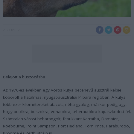
2023-05-12
Belejött a buszozásba.
Az 1970-es években egy Vörös kutya becenevű ausztrál kelpie
kóborolt a hatalmas, nyugat-ausztráliai Pilbara régióban. A kutya
több ezer kilométereket utazott, néha gyalog, máskor pedig úgy,
hogy autókra, buszokra, vonatokra, teherautókra kapaszkodott fel.
Számtalan várost bebarangolt, febukkant Karratha, Dampier,
Roebourne, Point Sampson, Port Hedland, Tom Price, Paraburdoo,
Broome és Perth utcáin is.