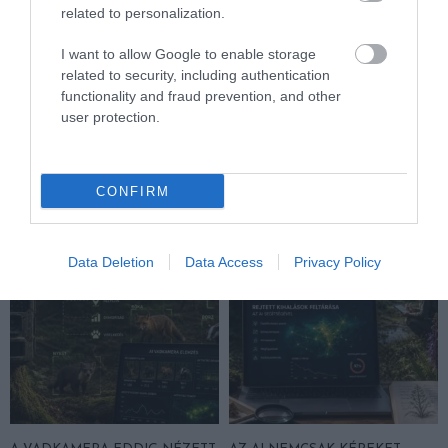
related to personalization.
I want to allow Google to enable storage
related to security, including authentication
A TUDÓSOK 262 ÚJ FAJT
ÖTVEN ÉVIG ROSSZ NÉVEN
functionality and fraud prevention, and other
NEVEZTEK MEG, ÉS A FÖLD
LAPULT EGY KARDFOGÚ
user protection.
MEGINT FINOMAN JELEZTE:
MACSKA LELETE – AZTÁN
KORAI MÉG MINDENTUDÓNAK
VALAKI VÉGRE RÁNÉZETT
HINNI MAGUNKAT
RENDESEN
CONFIRM
2026-07-30
2026-07-28
Data Deletion
Data Access
Privacy Policy