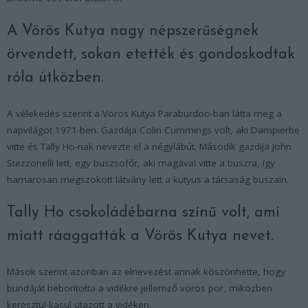
A Vörös Kutya nagy népszerűségnek
örvendett, sokan etették és gondoskodtak
róla útközben.
A vélekedés szerint a Vörös Kutya Paraburdoo-ban látta meg a
napvilágot 1971-ben. Gazdája Colin Cummings volt, aki Dampierbe
vitte és Tally Ho-nak nevezte el a négylábút. Második gazdija John
Stezzonelli lett, egy buszsofőr, aki magával vitte a buszra, így
hamarosan megszokott látvány lett a kutyus a társaság buszain.
Tally Ho csokoládébarna színű volt, ami
miatt ráaggatták a Vörös Kutya nevet.
Mások szerint azonban az elnevezést annak köszönhette, hogy
bundáját beborította a vidékre jellemző vörös por, miközben
keresztül-kasul utazott a vidéken.