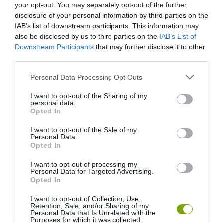
your opt-out. You may separately opt-out of the further
disclosure of your personal information by third parties on the
IAB’s list of downstream participants. This information may
also be disclosed by us to third parties on the
IAB’s List of
Downstream Participants
that may further disclose it to other
third parties.
Please note that this website/app uses one or more Google
Personal Data Processing Opt Outs
services and may gather and store information including but
not limited to your visit or usage behaviour. You may click to
I want to opt-out of the Sharing of my
personal data.
grant or deny consent to Google and its third-party tags to
Opted In
A KOALA EVOLÚCIÓS MÚLTJA
A KORALLZÁTONY NEM CSAK
use your data for below specified purposes in below Google
SOKKAL DRÁMAIBB, MINT A
SZÍNES HALAKBÓL ÁLL: MOST
consent section.
I want to opt-out of the Sale of my
NYUGODT
500 EDDIG ISMERETLEN
Personal Data.
EUKALIPTUSZRÁGCSÁLÁS
LAKÓJÁT MUTATTA MEG
Opted In
SUGALLJA
2026-08-06
I want to opt-out of processing my
2026-08-07
Personal Data for Targeted Advertising.
Opted In
I want to opt-out of Collection, Use,
Retention, Sale, and/or Sharing of my
Personal Data that Is Unrelated with the
Purposes for which it was collected.