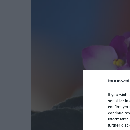
termeszet
If you wish 
sensitive in
confirm you
continue se
information 
further disc