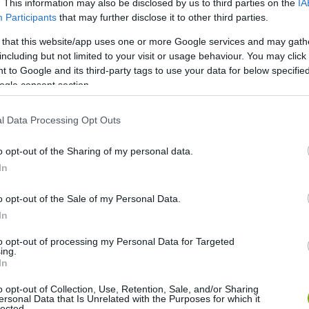
. This information may also be disclosed by us to third parties on the
IA
Participants
that may further disclose it to other third parties.
 that this website/app uses one or more Google services and may gath
n vegyületet termelnek, ami számunkra sem ismeretlen:
including but not limited to your visit or usage behaviour. You may click 
szer a hajfestékekből is ismert. Spontán jelenlétét is
 to Google and its third-party tags to use your data for below specifi
ben, amelyek a szobai levegőben úszkáltak ott, ahol
ogle consent section.
l Data Processing Opt Outs
o opt-out of the Sharing of my personal data.
In
o opt-out of the Sale of my Personal Data.
In
to opt-out of processing my Personal Data for Targeted
ing.
In
o opt-out of Collection, Use, Retention, Sale, and/or Sharing
ersonal Data that Is Unrelated with the Purposes for which it
lected.