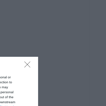
sonal or
ection to
ou may
 personal
out of the
 downstream