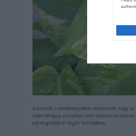
authenti
A szerzők a tanulmányukban részletezik, hogy az
útján elhagyja a növényt, nem teljesen tisztázott
párologtatják el vízgőz formájában.