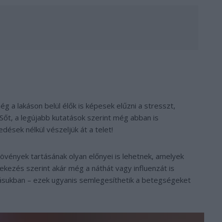
 a lakáson belül élők is képesek elűzni a stresszt,
Sőt, a legújabb kutatások szerint még abban is
ések nélkül vészeljük át a telet!
 növények tartásának olyan előnyei is lehetnek, amelyek
kezés szerint akár még a náthát vagy influenzát is
kásukban – ezek ugyanis semlegesíthetik a betegségeket