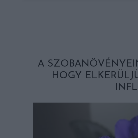
A SZOBANÖVÉNYEIN
HOGY ELKERÜLJÜ
INF