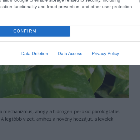
cation functionality and fraud prevention, and other user protection.
CONFIRM
Data Deletion
Data Access
Privacy Policy
 a mechanizmus, ahogy a hidrogén-peroxid párologtatás
. A legtöbb vizet, amihez a növény hozzájut, a levelek