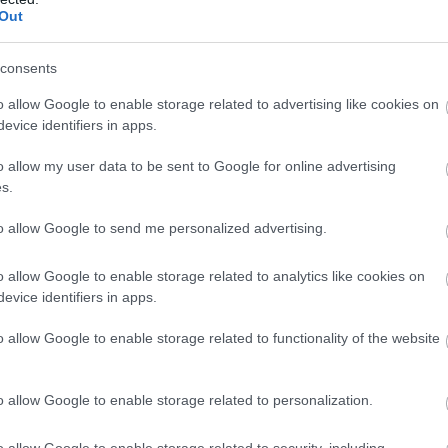
Out
consents
leveléből kipárolgó vízgőzben
idra bukkantak, amely megkötheti
o allow Google to enable storage related to advertising like cookies on
evice identifiers in apps.
kat, így ártalmatlanítva azokat.
o allow my user data to be sent to Google for online advertising
s.
övények fertőtleníteni tudják a levegőt. A kísérletek során
gtöbb hidrogén-peroxidot.
to allow Google to send me personalized advertising.
o allow Google to enable storage related to analytics like cookies on
evice identifiers in apps.
o allow Google to enable storage related to functionality of the website
o allow Google to enable storage related to personalization.
o allow Google to enable storage related to security, including