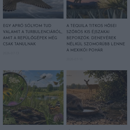
EGY APRÓ SÓLYOM TUD
A TEQUILA TITKOS HŐSEI
VALAMIT A TURBULENCIÁRÓL,
SZŐRÖS KIS ÉJSZAKAI
AMIT A REPÜLŐGÉPEK MÉG
BEPORZÓK: DENEVÉREK
CSAK TANULNAK
NÉLKÜL SZOMORÚBB LENNE
A MEXIKÓI POHÁR
2026-07-13
2026-07-10