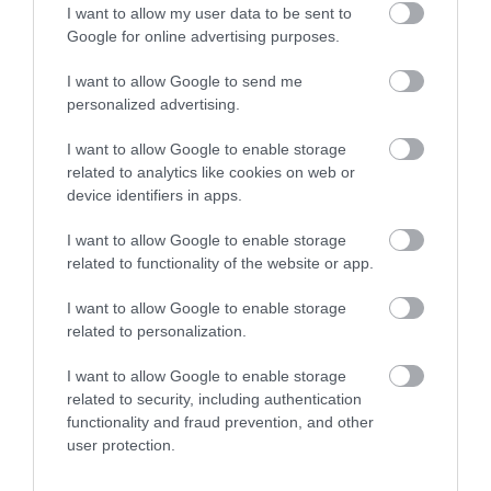
2026-08-03
I want to allow my user data to be sent to
Google for online advertising purposes.
I want to allow Google to send me
personalized advertising.
I want to allow Google to enable storage
related to analytics like cookies on web or
device identifiers in apps.
I want to allow Google to enable storage
related to functionality of the website or app.
A TUDÓSOK 262 ÚJ FAJT
ÖTVEN ÉVIG ROSSZ NÉVEN
NEVEZTEK MEG, ÉS A FÖLD
LAPULT EGY KARDFOGÚ
I want to allow Google to enable storage
MEGINT FINOMAN JELEZTE:
MACSKA LELETE – AZTÁN
related to personalization.
KORAI MÉG MINDENTUDÓNAK
VALAKI VÉGRE RÁNÉZETT
HINNI MAGUNKAT
RENDESEN
I want to allow Google to enable storage
related to security, including authentication
2026-07-30
2026-07-28
functionality and fraud prevention, and other
user protection.