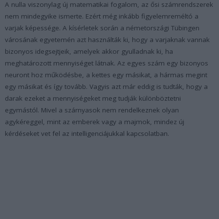
A nulla viszonylag új matematikai fogalom, az ősi számrendszerek
nem mindegyike ismerte. Ezért még inkább figyelemreméltó a
varjak képessége. A kísérletek során a németországi Tübingen
városának egyetemén azt használták ki, hogy a varjaknak vannak
bizonyos idegsejtjeik, amelyek akkor gyulladnak ki, ha
meghatározott mennyiséget látnak. Az egyes szám egy bizonyos
neuront hoz működésbe, a kettes egy másikat, a hármas megint
egy másikat és így tovább. Vagyis azt már eddig is tudták, hogy a
darak ezeket a mennyiségeket meg tudják különböztetni
egymástól. Mivel a szárnyasok nem rendelkeznek olyan
agykéreggel, mint az emberek vagy a majmok, mindez új
kérdéseket vet fel az intelligenciájukkal kapcsolatban.