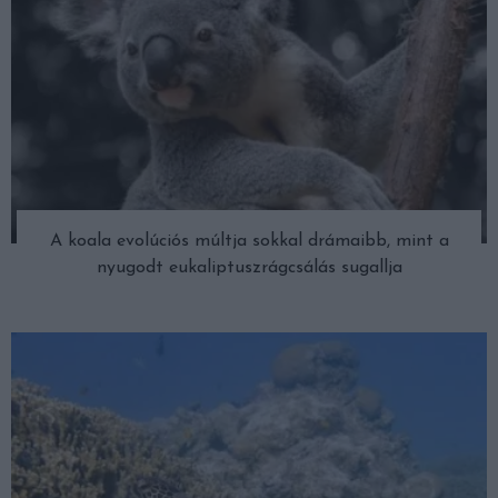
A koala evolúciós múltja sokkal drámaibb, mint a
nyugodt eukaliptuszrágcsálás sugallja