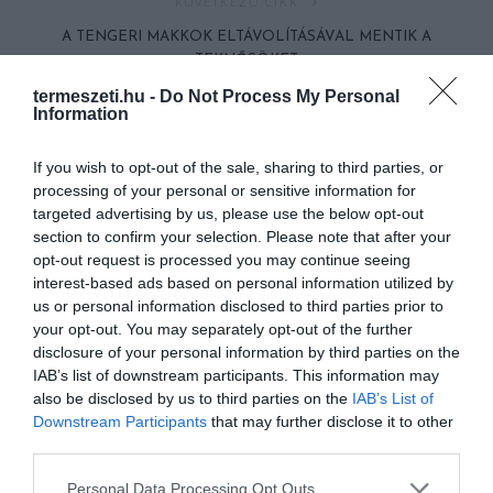
KÖVETKEZŐ CIKK
A TENGERI MAKKOK ELTÁVOLÍTÁSÁVAL MENTIK A
TEKNŐSÖKET
termeszeti.hu -
Do Not Process My Personal
Information
HASONLÓ ÉRDEKESSÉGEK
If you wish to opt-out of the sale, sharing to third parties, or
processing of your personal or sensitive information for
targeted advertising by us, please use the below opt-out
section to confirm your selection. Please note that after your
opt-out request is processed you may continue seeing
interest-based ads based on personal information utilized by
us or personal information disclosed to third parties prior to
your opt-out. You may separately opt-out of the further
disclosure of your personal information by third parties on the
IAB’s list of downstream participants. This information may
also be disclosed by us to third parties on the
IAB’s List of
Downstream Participants
that may further disclose it to other
A KOALA EVOLÚCIÓS MÚLTJA
A KORALLZÁTONY NEM CSAK
third parties.
SOKKAL DRÁMAIBB, MINT A
SZÍNES HALAKBÓL ÁLL: MOST
Please note that this website/app uses one or more Google
NYUGODT
500 EDDIG ISMERETLEN
Personal Data Processing Opt Outs