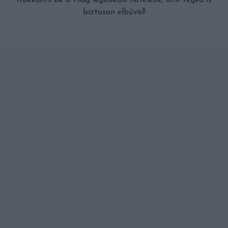
Kukkants be a világ legkisebb hotelébe, ami Téged is
biztosan elbűvöl!