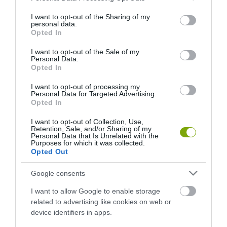
services and may gather and store information including but
EUKALIPTUSZRÁGCSÁLÁS
LAKÓJÁT MUTATTA MEG
not limited to your visit or usage behaviour. You may click to
I want to opt-out of the Sharing of my
SUGALLJA
2026-08-06
personal data.
grant or deny consent to Google and its third-party tags to
2026-08-07
Opted In
use your data for below specified purposes in below Google
consent section.
I want to opt-out of the Sale of my
Personal Data.
Opted In
I want to opt-out of processing my
Personal Data for Targeted Advertising.
Opted In
I want to opt-out of Collection, Use,
Retention, Sale, and/or Sharing of my
Personal Data that Is Unrelated with the
Purposes for which it was collected.
Opted Out
HŐKUPOLA MAGYARORSZÁG
NEM CSAK A RITKASÁGOK
FELETT: MI EZ A LÁTHATATLAN
BAJBAN VANNAK: A
Google consents
FEDŐ, ÉS MI TÖRTÉNIK
HÉTKÖZNAPI MADARAK ÉS
I want to allow Google to enable storage
ALATTA A TERMÉSZETTEL?
PILLANGÓK CSENDES
related to advertising like cookies on web or
ELTŰNÉSE A NAGYOBB
2026-08-03
device identifiers in apps.
VÉSZJEL