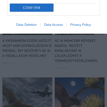
CONFIRM
Data Deletion
Data Access
Privacy Policy
A VADKAMERA EDDIG NÉZETT,
AZ AI NEMCSAK KÉPEKET
MOST MÁR GONDOLKODNI IS
RAJZOL: REJTETT
PRÓBÁL: ÍGY SEGÍTHETI AZ AI
KIHALÁSOKAT IS
A VADÁLLATOK VÉDELMÉT
LELEPLEZHET A
TERMÉSZETVÉDELEMBEN
2026-07-27
2026-07-15