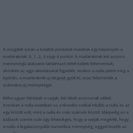
A vizsgálat során a kutatók pontokat mutattak egy képernyőn a
madaraknak: 0, 1, 2, 3 vagy 4 pontot. A madaraknak két azonos
mennyiségű alakzatot tartalmazó tételt kellett felismerniük,
eközben az agyi aktivitásukat figyelték. Amikor a nulla jelent meg a
kijelzőn, a madaraknál új idegsejt gyúlt ki, azaz felismerték a
számukra új mennyiséget.
Néha ugyan hibáztak a varjak, két tételt azonosnak véltek.
Azonban a nulla esetében ez a tévedés sokkal inkább a nulla és az
egy között volt, mint a nulla és más számok között. Márpedig ez a
tudósok szerint csak úgy lehetséges, hogy a varjak megértik, hogy
a nulla a legalacsonyabb numerikus mennyiség, eggyel kisebb az