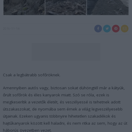
2016-11-14
Csak a legbátrabb sofőröknek.
Amennyiben autós vagy, biztosan sokat dühöngtél már a kátyúk,
őrült sofőrök és éles kanyarok miatt. Szó se róla, ezek is
megkeserítik a vezetők életét, és veszélyessé is tehetnek adott
útszakaszokat, de nyomába sem érnek a világ legveszélyesebb
útjainak. Ezeken ugyanis többnyire hihetetlen szakadékok és
hajtűkanyarok között kell haladni, és nem ritka az sem, hogy az út
háborús övezetben vezet.