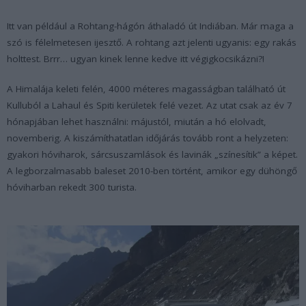
Itt van például a Rohtang-hágón áthaladó út Indiában. Már maga a
szó is félelmetesen ijesztő. A rohtang azt jelenti ugyanis: egy rakás
holttest. Brrr… ugyan kinek lenne kedve itt végigkocsikázni?!
A Himalája keleti felén, 4000 méteres magasságban található út
Kulluból a Lahaul és Spiti kerületek felé vezet. Az utat csak az év 7
hónapjában lehet használni: májustól, miután a hó elolvadt,
novemberig. A kiszámíthatatlan időjárás tovább ront a helyzeten:
gyakori hóviharok, sárcsuszamlások és lavinák „színesítik” a képet.
A legborzalmasabb baleset 2010-ben történt, amikor egy dühöngő
hóviharban rekedt 300 turista.