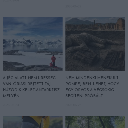
2026-08-04
2026-06-29
A JÉG ALATT NEM ÜRESSÉG
NEM MINDENKI MENEKÜLT
VAN: ÓRIÁSI REJTETT TÁJ
POMPEJIBEN: LEHET, HOGY
HÚZÓDIK KELET-ANTARKTISZ
EGY ORVOS A VÉGSŐKIG
MÉLYÉN
SEGÍTENI PRÓBÁLT
2026-06-24
2026-06-23