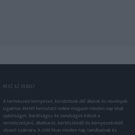
MI EZ AZ OLDAL?
A természeti környezet, körülöttünk élő állatok és növények
izgalmas életét bemutató online magazin minden nap kínál
újdonságot. Barátságos és tanulságos írások a
természetjáró, állatbarát, kertészkedő és környezetvédő
olvasó számára. A zöld hívei minden nap tanulhatnak és