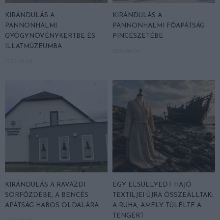
KIRÁNDULÁS A
KIRÁNDULÁS A
PANNONHALMI
PANNONHALMI FŐAPÁTSÁG
GYÓGYNÖVÉNYKERTBE ÉS
PINCÉSZETÉBE
ILLATMÚZEUMBA
2026-08-04
2026-08-04
KIRÁNDULÁS A RAVAZDI
EGY ELSÜLLYEDT HAJÓ
SÖRFŐZDÉBE, A BENCÉS
TEXTILJEI ÚJRA ÖSSZEÁLLTAK:
APÁTSÁG HABOS OLDALÁRA
A RUHA, AMELY TÚLÉLTE A
TENGERT