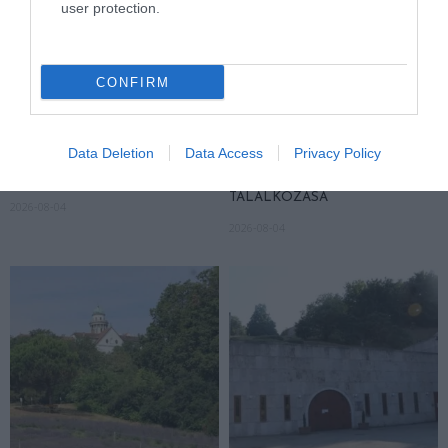
user protection.
CONFIRM
KIRÁNDULÁS A
KIRÁNDULÁS PANNONHALMA
Data Deletion
Data Access
Privacy Policy
PANNONHALMI
KÖRNYÉKÉN: TERMÉSZET,
ARBORÉTUMBA
SZŐLŐ ÉS KOMLÓ
TALÁLKOZÁSA
2026-08-04
2026-08-04