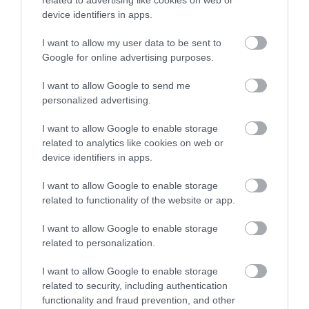
related to advertising like cookies on web or
device identifiers in apps.
I want to allow my user data to be sent to
Google for online advertising purposes.
ELŐZŐ CIKK
I want to allow Google to send me
NEM KÍVÁNT LAKÓTÁRSAINK: AZ EGEREK ÉS A PATKÁNYOK
personalized advertising.
I want to allow Google to enable storage
KÖVETKEZŐ CIKK
related to analytics like cookies on web or
VARÁZSLAT! ALIG 10 PERC ÉS MÁRIS REND VAN AZ
device identifiers in apps.
ÍRÓASZTALOD ALATT!
I want to allow Google to enable storage
related to functionality of the website or app.
HASONLÓ ÉRDEKESSÉGEK
I want to allow Google to enable storage
related to personalization.
I want to allow Google to enable storage
related to security, including authentication
functionality and fraud prevention, and other