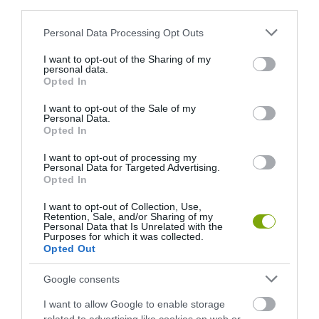
third parties.
Please note that this website/app uses one or more Google
Personal Data Processing Opt Outs
services and may gather and store information including but
not limited to your visit or usage behaviour. You may click to
I want to opt-out of the Sharing of my
personal data.
grant or deny consent to Google and its third-party tags to
Opted In
use your data for below specified purposes in below Google
consent section.
I want to opt-out of the Sale of my
Personal Data.
Opted In
I want to opt-out of processing my
Personal Data for Targeted Advertising.
Opted In
I want to opt-out of Collection, Use,
Retention, Sale, and/or Sharing of my
Personal Data that Is Unrelated with the
Purposes for which it was collected.
Opted Out
Google consents
I want to allow Google to enable storage