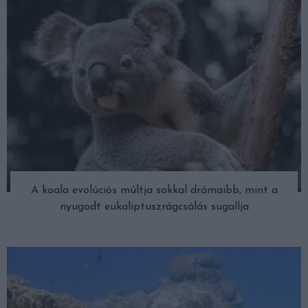
A koala evolúciós múltja sokkal drámaibb, mint a
nyugodt eukaliptuszrágcsálás sugallja