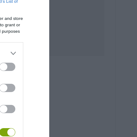
B’s List of
er and store
to grant or
ed purposes