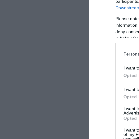
participants
Downstream 
Please note
information 
deny consent
in below Go
Persona
I want t
Opted 
I want t
Opted 
I want 
Advertis
Opted 
I want t
of my P
was col