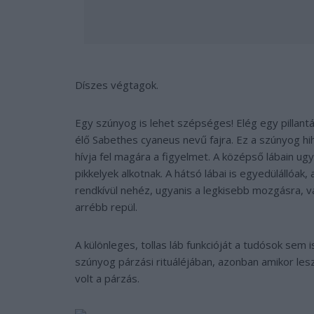
Díszes végtagok.
Egy szúnyog is lehet szépséges! Elég egy pillan
élő
Sabethes cyaneus
nevű fajra. Ez a szúnyog hi
hívja fel magára a figyelmet. A középső lábain u
pikkelyek alkotnak. A hátsó lábai is egyedülállóak, 
rendkívül nehéz, ugyanis a legkisebb mozgásra, v
arrébb repül.
A különleges, tollas láb funkcióját a tudósok sem 
szúnyog párzási rituáléjában, azonban amikor les
volt a párzás.