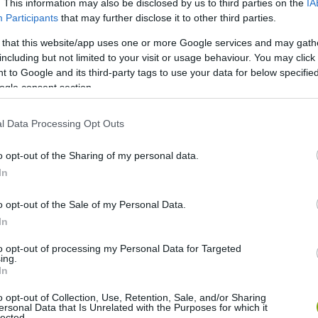
. This information may also be disclosed by us to third parties on the
IA
Participants
that may further disclose it to other third parties.
 that this website/app uses one or more Google services and may gath
including but not limited to your visit or usage behaviour. You may click 
 to Google and its third-party tags to use your data for below specifi
ogle consent section.
l Data Processing Opt Outs
o opt-out of the Sharing of my personal data.
In
o opt-out of the Sale of my Personal Data.
In
to opt-out of processing my Personal Data for Targeted
ing.
In
o opt-out of Collection, Use, Retention, Sale, and/or Sharing
ersonal Data that Is Unrelated with the Purposes for which it
lected.