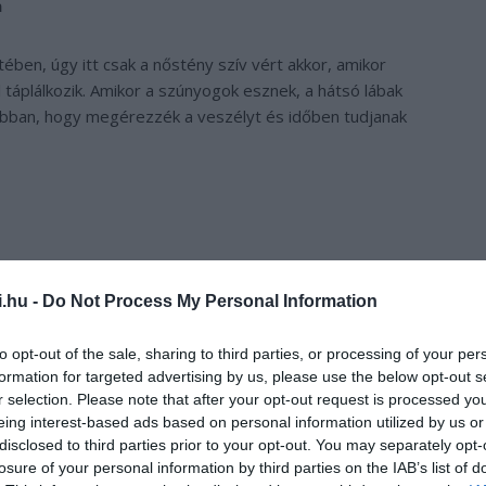
ben, úgy itt csak a nőstény szív vért akkor, amikor
 táplálkozik. Amikor a szúnyogok esznek, a hátsó lábak
 abban, hogy megérezzék a veszélyt és időben tudjanak
i.hu -
Do Not Process My Personal Information
to opt-out of the sale, sharing to third parties, or processing of your per
formation for targeted advertising by us, please use the below opt-out s
r selection. Please note that after your opt-out request is processed y
eing interest-based ads based on personal information utilized by us or
disclosed to third parties prior to your opt-out. You may separately opt-
losure of your personal information by third parties on the IAB’s list of