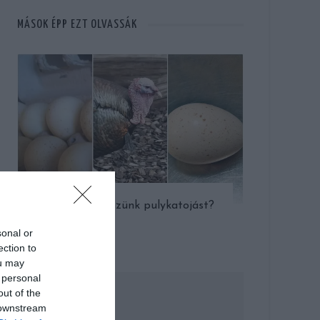
MÁSOK ÉPP EZT OLVASSÁK
Miért nem eszünk pulykatojást?
sonal or
ection to
ou may
 personal
out of the
 downstream