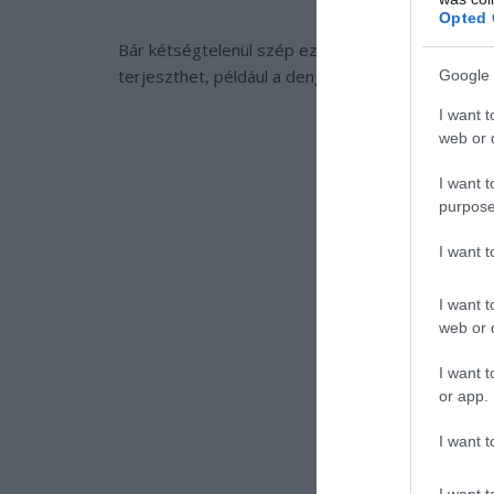
Opted 
Bár kétségtelenül szép ez a szúnyogfaj, nem ár
terjeszthet, például a dengue-lázat.
Google 
I want t
web or d
I want t
purpose
I want 
I want t
web or d
I want t
or app.
I want t
I want t