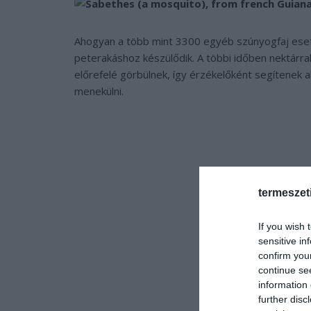
Ahogyan a több mint 3300 egyéb szúnyogfaj eseté
peterakáshoz készülődik. A többi időben nektárral
előrefelé görbülnek, így érzékelőként segítenek
menekülni.
termeszet
If you wish 
sensitive in
confirm you
continue se
information 
further disc