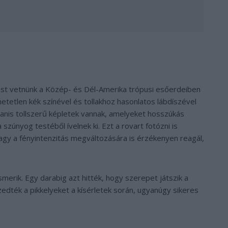
tást vetnünk a Közép- és Dél-Amerika trópusi esőerdeiben
hetetlen kék színével és tollakhoz hasonlatos lábdíszével
gyanis tollszerű képletek vannak, amelyeket hosszúkás
a szúnyog testéből ívelnek ki. Ezt a rovart fotózni is
agy a fényintenzitás megváltozására is érzékenyen reagál,
ismerik. Egy darabig azt hitték, hogy szerepet játszik a
zedték a pikkelyeket a kísérletek során, ugyanúgy sikeres