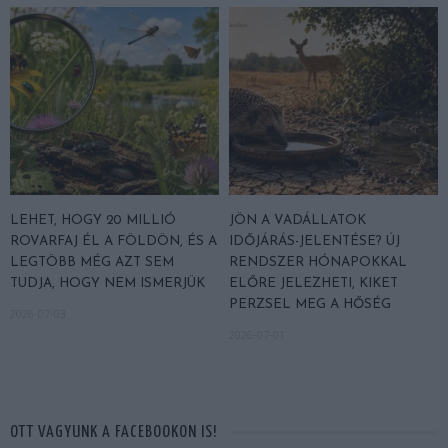
LEHET, HOGY 20 MILLIÓ
JÖN A VADÁLLATOK
ROVARFAJ ÉL A FÖLDÖN, ÉS A
IDŐJÁRÁS-JELENTÉSE? ÚJ
LEGTÖBB MÉG AZT SEM
RENDSZER HÓNAPOKKAL
TUDJA, HOGY NEM ISMERJÜK
ELŐRE JELEZHETI, KIKET
PERZSEL MEG A HŐSÉG
2026-07-03
2026-07-01
OTT VAGYUNK A FACEBOOKON IS!