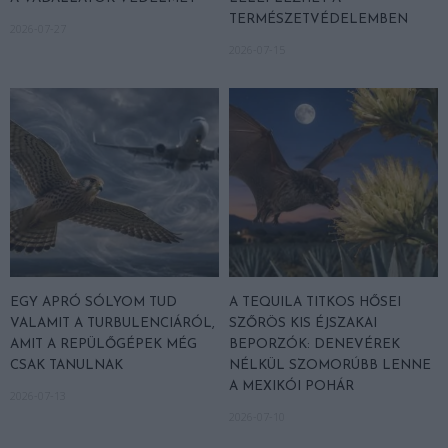
TERMÉSZETVÉDELEMBEN
2026-07-27
2026-07-15
EGY APRÓ SÓLYOM TUD
A TEQUILA TITKOS HŐSEI
VALAMIT A TURBULENCIÁRÓL,
SZŐRÖS KIS ÉJSZAKAI
AMIT A REPÜLŐGÉPEK MÉG
BEPORZÓK: DENEVÉREK
CSAK TANULNAK
NÉLKÜL SZOMORÚBB LENNE
A MEXIKÓI POHÁR
2026-07-13
2026-07-10