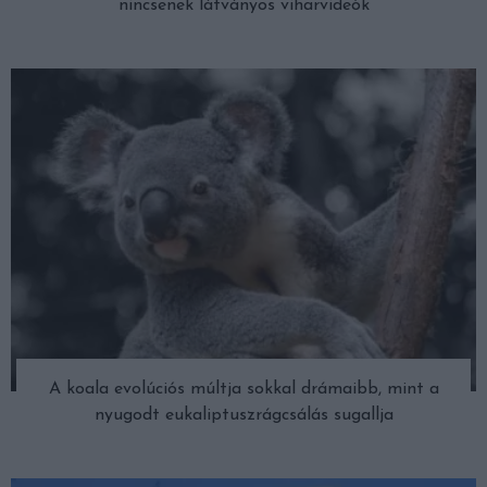
nincsenek látványos viharvideók
A koala evolúciós múltja sokkal drámaibb, mint a
nyugodt eukaliptuszrágcsálás sugallja