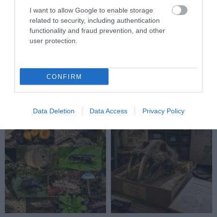
I want to allow Google to enable storage
related to security, including authentication
functionality and fraud prevention, and other
HŐKUPOLA MAGYARORSZÁG
NEM CSAK A RITKASÁGOK
user protection.
FELETT: MI EZ A LÁTHATATLAN
BAJBAN VANNAK: A
FEDŐ, ÉS MI TÖRTÉNIK
HÉTKÖZNAPI MADARAK ÉS
ALATTA A TERMÉSZETTEL?
PILLANGÓK CSENDES
CONFIRM
ELTŰNÉSE A NAGYOBB
2026-08-03
VÉSZJEL
2026-08-03
Data Deletion
Data Access
Privacy Policy