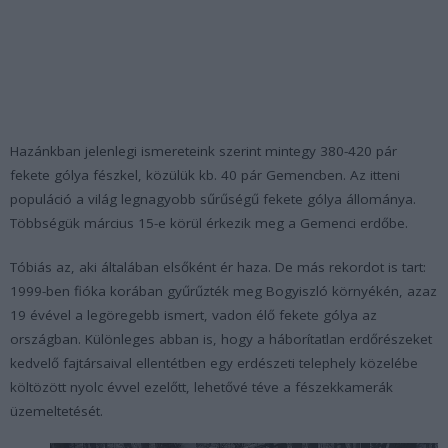
Hazánkban jelenlegi ismereteink szerint mintegy 380-420 pár
fekete gólya fészkel, közülük kb. 40 pár Gemencben. Az itteni
populáció a világ legnagyobb sűrűségű fekete gólya állománya.
Többségük március 15-e körül érkezik meg a Gemenci erdőbe.
Tóbiás az, aki általában elsőként ér haza. De más rekordot is tart:
1999-ben fióka korában gyűrűzték meg Bogyiszló környékén, azaz
19 évével a legöregebb ismert, vadon élő fekete gólya az
országban. Különleges abban is, hogy a háborítatlan erdőrészeket
kedvelő fajtársaival ellentétben egy erdészeti telephely közelébe
költözött nyolc évvel ezelőtt, lehetővé téve a fészekkamerák
üzemeltetését.