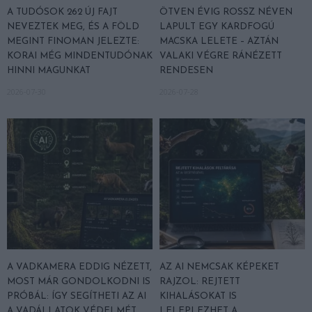
A TUDÓSOK 262 ÚJ FAJT
ÖTVEN ÉVIG ROSSZ NÉVEN
NEVEZTEK MEG, ÉS A FÖLD
LAPULT EGY KARDFOGÚ
MEGINT FINOMAN JELEZTE:
MACSKA LELETE – AZTÁN
KORAI MÉG MINDENTUDÓNAK
VALAKI VÉGRE RÁNÉZETT
HINNI MAGUNKAT
RENDESEN
2026-07-30
2026-07-28
A VADKAMERA EDDIG NÉZETT,
AZ AI NEMCSAK KÉPEKET
MOST MÁR GONDOLKODNI IS
RAJZOL: REJTETT
PRÓBÁL: ÍGY SEGÍTHETI AZ AI
KIHALÁSOKAT IS
A VADÁLLATOK VÉDELMÉT
LELEPLEZHET A