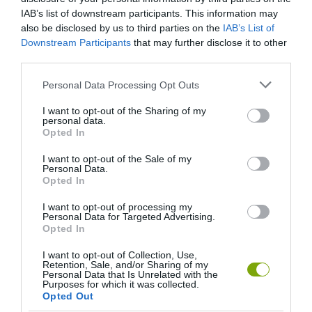
IAB’s list of downstream participants. This information may
also be disclosed by us to third parties on the
IAB’s List of
Downstream Participants
that may further disclose it to other
third parties.
ELŐZŐ CIKK
Please note that this website/app uses one or more Google
Personal Data Processing Opt Outs
MEGKEZDŐDIK A FŐVÁROSI FÁK TÉL VÉGI LEMOSÓ
services and may gather and store information including but
PERMETEZÉSE – ÍME, AZ ÜTEMTERV!
not limited to your visit or usage behaviour. You may click to
I want to opt-out of the Sharing of my
personal data.
grant or deny consent to Google and its third-party tags to
Opted In
use your data for below specified purposes in below Google
KÖVETKEZŐ CIKK
consent section.
I want to opt-out of the Sale of my
Personal Data.
TUCATNYI ÖTLET A BALZSAMOS TAVASZI ESTÉK HANGULATOS
Opted In
KERTI VILÁGÍTÁSÁHOZ
I want to opt-out of processing my
Personal Data for Targeted Advertising.
Opted In
HASONLÓ ÉRDEKESSÉGEK
I want to opt-out of Collection, Use,
Retention, Sale, and/or Sharing of my
Personal Data that Is Unrelated with the
Purposes for which it was collected.
Opted Out