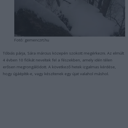
Fotó: gemenczrt.hu
Tóbiás párja, Sára március közepén szokott megérkezni. Az elmúlt
4 évben 10 fiókát neveltek fel a fészekben, amely idén télen
erősen megrongálódott. A következő hetek izgalmas kérdése,
hogy újjáépítik-e, vagy készítenek egy újat valahol máshol.