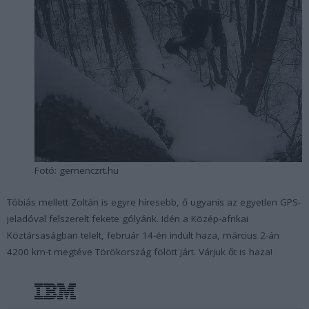
Fotó: gemenczrt.hu
Tóbiás mellett Zoltán is egyre híresebb, ő ugyanis az egyetlen GPS-
jeladóval felszerelt fekete gólyánk. Idén a Közép-afrikai
Köztársaságban telelt, február 14-én indult haza, március 2-án
4200 km-t megtéve Törökország fölött járt. Várjuk őt is haza!