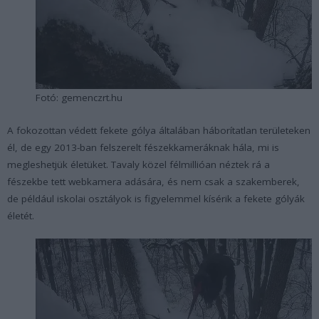
Fotó: gemenczrt.hu
A fokozottan védett fekete gólya általában háborítatlan területeken
él, de egy 2013-ban felszerelt fészekkameráknak hála, mi is
megleshetjük életüket. Tavaly közel félmillióan néztek rá a
fészekbe tett webkamera adására, és nem csak a szakemberek,
de például iskolai osztályok is figyelemmel kísérik a fekete gólyák
életét.