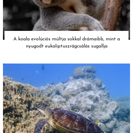
A koala evolúciós múltja sokkal drámaibb, mint a
nyugodt eukaliptuszrágcsálás sugallja