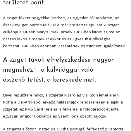
területet borít.
A sziget főként hegyekkel borított, az egyetlen sík területen, az
észak-nyugati parton találjuk a már említett települést. A sziget
vulkánja a Queen Mary’s Peak, amely 1961-ben kitört; szinte az
összes lakos elmenekült ekkor és az Egyesült Királyságba
költözött. 1963-ban azonban visszatértek és mindent újjáépítettek.
A sziget távoli elhelyezkedése nagyon
megnehezíti a külvilággal való
összeköttetést, a kereskedelmet.
Mivel repülőtere nincs, a szigetet kizárólag vízi úton lehet elérni.
Noha a Dél-Afrikából érkező halászhajók rendszeresen ellátják a
szigetet, az RMS Saint Helena is felkeresi a földdarabot évente
egyszer, amikor Fokváros és Szent Ilona között hajózik.
A szigetet először Tristão da Cunha portugál felfedező pillantotta