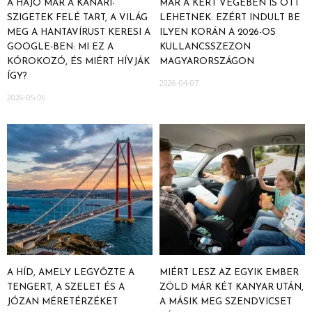
A HAJÓ MÁR A KANÁRI-
MÁR A KERT VÉGÉBEN IS OTT
SZIGETEK FELÉ TART, A VILÁG
LEHETNEK: EZÉRT INDULT BE
MEG A HANTAVÍRUST KERESI A
ILYEN KORÁN A 2026-OS
GOOGLE-BEN: MI EZ A
KULLANCSSZEZON
KÓROKOZÓ, ÉS MIÉRT HÍVJÁK
MAGYARORSZÁGON
ÍGY?
2026-04-07
2026-05-06
A HÍD, AMELY LEGYŐZTE A
MIÉRT LESZ AZ EGYIK EMBER
TENGERT, A SZELET ÉS A
ZÖLD MÁR KÉT KANYAR UTÁN,
JÓZAN MÉRETÉRZÉKET
A MÁSIK MEG SZENDVICSET