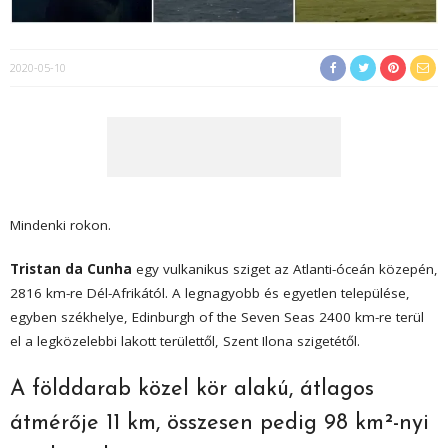
2020-05-10
Mindenki rokon.
Tristan da Cunha
egy vulkanikus sziget az Atlanti-óceán közepén,
2816 km-re Dél-Afrikától. A legnagyobb és egyetlen települése,
egyben székhelye, Edinburgh of the Seven Seas 2400 km-re terül
el a legközelebbi lakott területtől, Szent Ilona szigetétől.
A földdarab közel kör alakú, átlagos
átmérője 11 km, összesen pedig 98 km²-nyi