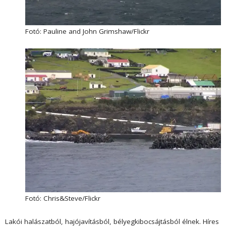
Fotó: Pauline and John Grimshaw/Flickr
Fotó: Chris&Steve/Flickr
Lakói halászatból, hajójavításból, bélyegkibocsájtásból élnek. Híres