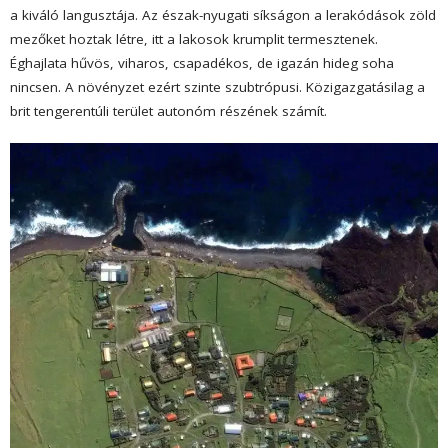
a kiváló langusztája. Az észak-nyugati síkságon a lerakódások zöld
mezőket hoztak létre, itt a lakosok krumplit termesztenek.
Éghajlata hűvös, viharos, csapadékos, de igazán hideg soha
nincsen. A növényzet ezért szinte szubtrópusi. Közigazgatásilag a
brit tengerentúli terület autonóm részének számít.