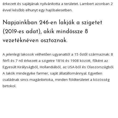
érkezett és sajátjának nyilvánította a területet. Lambert azonban 2
évvel később elhunyt egy hajóbalesetben.
Napjainkban 246-en lakják a szigetet
(2019-es adat), akik mindössze 8
vezetéknéven osztoznak.
A jelenlegi lakosok vélhetően ugyanattól a 15 őstől származnak: 8
férfi és 7 nő érkezett a szigetre 1816 és 1908 között, főként az
Egyesült Királyságból, Hollandiából, az USA-ból és Olaszországból.
A lakók mindegyike farmer, saját állatállománnyal. Egyetlen
családnak sincs magánbirtoka, minden földterületet a közösség
birtokol.