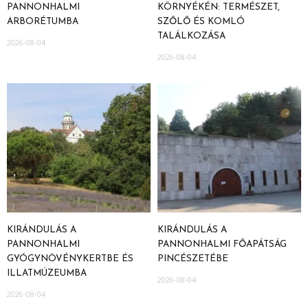
PANNONHALMI
KÖRNYÉKÉN: TERMÉSZET,
ARBORÉTUMBA
SZŐLŐ ÉS KOMLÓ
TALÁLKOZÁSA
2026-08-04
2026-08-04
KIRÁNDULÁS A
KIRÁNDULÁS A
PANNONHALMI
PANNONHALMI FŐAPÁTSÁG
GYÓGYNÖVÉNYKERTBE ÉS
PINCÉSZETÉBE
ILLATMÚZEUMBA
2026-08-04
2026-08-04