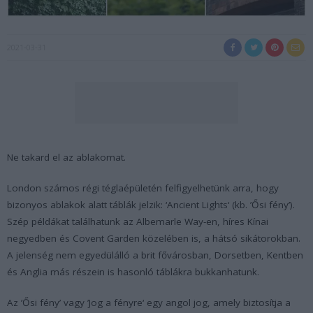
2021-03-31
Ne takard el az ablakomat.
London számos régi téglaépületén felfigyelhetünk arra, hogy
bizonyos ablakok alatt táblák jelzik: ‘Ancient Lights‘ (kb. ’Ősi fény’).
Szép példákat találhatunk az Albemarle Way-en, híres Kínai
negyedben és Covent Garden közelében is, a hátsó sikátorokban.
A jelenség nem egyedülálló a brit fővárosban, Dorsetben, Kentben
és Anglia más részein is hasonló táblákra bukkanhatunk.
Az ’Ősi fény’ vagy ’Jog a fényre‘ egy angol jog, amely biztosítja a