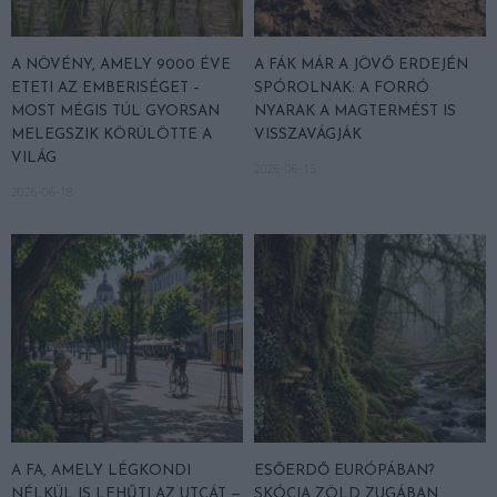
A NÖVÉNY, AMELY 9000 ÉVE
A FÁK MÁR A JÖVŐ ERDEJÉN
ETETI AZ EMBERISÉGET –
SPÓROLNAK: A FORRÓ
MOST MÉGIS TÚL GYORSAN
NYARAK A MAGTERMÉST IS
MELEGSZIK KÖRÜLÖTTE A
VISSZAVÁGJÁK
VILÁG
2026-06-15
2026-06-18
A FA, AMELY LÉGKONDI
ESŐERDŐ EURÓPÁBAN?
NÉLKÜL IS LEHŰTI AZ UTCÁT —
SKÓCIA ZÖLD ZUGÁBAN