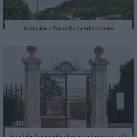
Kirándulás a Pannonhalmi Arborétumba
Kirándulás Pannonhalma környékén: természet, szőlő