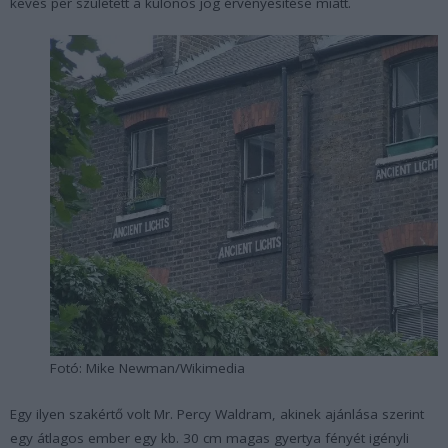
kevés per született a különös jog érvényesítése miatt.
Fotó: Mike Newman/Wikimedia
Egy ilyen szakértő volt Mr. Percy Waldram, akinek ajánlása szerint
egy átlagos ember egy kb. 30 cm magas gyertya fényét igényli