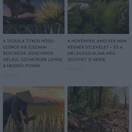
A TEQUILA TITKOS HŐSEI
A NÖVÉNYEK, AMELYEK NEM
SZŐRÖS KIS ÉJSZAKAI
KÉRNEK ÚTLEVELET — ÉS A
BEPORZÓK: DENEVÉREK
MELEGEDŐ KLÍMA MÉG
NÉLKÜL SZOMORÚBB LENNE
SEGÍTHET IS NEKIK
A MEXIKÓI POHÁR
2026-06-26
2026-07-10