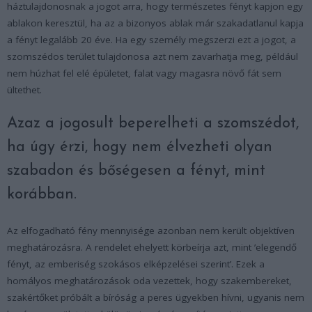
háztulajdonosnak a jogot arra, hogy természetes fényt kapjon egy
ablakon keresztül, ha az a bizonyos ablak már szakadatlanul kapja
a fényt legalább 20 éve. Ha egy személy megszerzi ezt a jogot, a
szomszédos terület tulajdonosa azt nem zavarhatja meg, például
nem húzhat fel elé épületet, falat vagy magasra növő fát sem
ültethet.
Azaz a jogosult beperelheti a szomszédot,
ha úgy érzi, hogy nem élvezheti olyan
szabadon és bőségesen a fényt, mint
korábban.
Az elfogadható fény mennyisége azonban nem került objektíven
meghatározásra. A rendelet ehelyett körbeírja azt, mint ’elegendő
fényt, az emberiség szokásos elképzelései szerint’. Ezek a
homályos meghatározások oda vezettek, hogy szakembereket,
szakértőket próbált a bíróság a peres ügyekben hívni, ugyanis nem