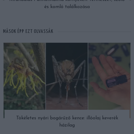
és komló találkozása
MÁSOK ÉPP EZT OLVASSÁK
Tökéletes nyári bogárűző kence: illóolaj keverék
házilag