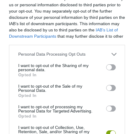
us or personal information disclosed to third parties prior to
your opt-out. You may separately opt-out of the further
disclosure of your personal information by third parties on the
IAB’s list of downstream participants. This information may
also be disclosed by us to third parties on the
IAB’s List of
Downstream Participants
that may further disclose it to other
third parties.
Please note that this website/app uses one or more Google
Personal Data Processing Opt Outs
services and may gather and store information including but
not limited to your visit or usage behaviour. You may click to
I want to opt-out of the Sharing of my
personal data.
grant or deny consent to Google and its third-party tags to
Opted In
use your data for below specified purposes in below Google
consent section.
I want to opt-out of the Sale of my
Personal Data.
Opted In
I want to opt-out of processing my
Personal Data for Targeted Advertising.
Opted In
ELŐZŐ CIKK
VIRTUÁLISAN TARTJÁK EGYMÁSSAL A KAPCSOLATOT A
I want to opt-out of Collection, Use,
Retention, Sale, and/or Sharing of my
CSIMPÁNZROKONOK