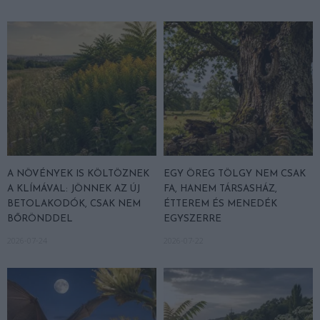
A NÖVÉNYEK IS KÖLTÖZNEK
EGY ÖREG TÖLGY NEM CSAK
A KLÍMÁVAL: JÖNNEK AZ ÚJ
FA, HANEM TÁRSASHÁZ,
BETOLAKODÓK, CSAK NEM
ÉTTEREM ÉS MENEDÉK
BŐRÖNDDEL
EGYSZERRE
2026-07-24
2026-07-22