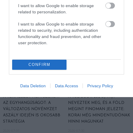
KÖRNYÉKÉN: TERMÉSZET,
FELETT: MI EZ A LÁTHATATLAN
I want to allow Google to enable storage
SZŐLŐ ÉS KOMLÓ
FEDŐ, ÉS MI TÖRTÉNIK
related to personalization.
TALÁLKOZÁSA
ALATTA A TERMÉSZETTEL?
2026-08-04
2026-08-03
I want to allow Google to enable storage
related to security, including authentication
functionality and fraud prevention, and other
user protection.
CONFIRM
Data Deletion
Data Access
Privacy Policy
A TERMÉSZET NEM SZERETI
A TUDÓSOK 262 ÚJ FAJT
AZ EGYHANGÚSÁGOT: A
NEVEZTEK MEG, ÉS A FÖLD
VÁLTOZATOS NÖVÉNYZET
MEGINT FINOMAN JELEZTE:
ASZÁLY IDEJÉN IS OKOSABB
KORAI MÉG MINDENTUDÓNAK
STRATÉGIA
HINNI MAGUNKAT
2026-07-31
2026-07-30