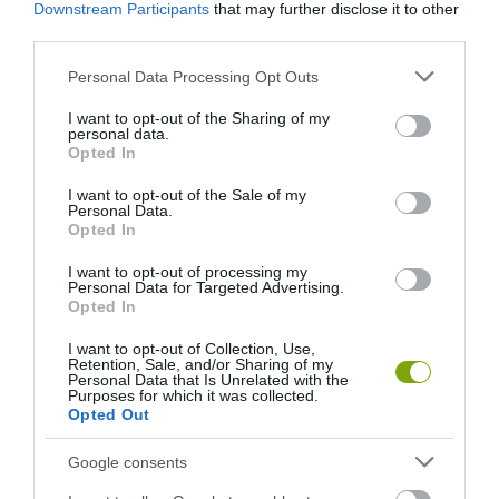
Downstream Participants
that may further disclose it to other
third parties.
Please note that this website/app uses one or more Google
Personal Data Processing Opt Outs
NEM CSAK A FÖLD
HŐKUPOLA MAGYARORSZÁG
services and may gather and store information including but
SZOMJAZIK: LÉGKÖRI ASZÁLY
FELETT: MI EZ A LÁTHATATLAN
not limited to your visit or usage behaviour. You may click to
I want to opt-out of the Sharing of my
SZÍVJA KI A VIZET A
FEDŐ, ÉS MI TÖRTÉNIK
personal data.
grant or deny consent to Google and its third-party tags to
NÖVÉNYEKBŐL
ALATTA A TERMÉSZETTEL?
Opted In
use your data for below specified purposes in below Google
2026-08-04
2026-08-03
consent section.
I want to opt-out of the Sale of my
Personal Data.
Opted In
I want to opt-out of processing my
Personal Data for Targeted Advertising.
Opted In
I want to opt-out of Collection, Use,
Retention, Sale, and/or Sharing of my
Personal Data that Is Unrelated with the
Purposes for which it was collected.
Opted Out
Google consents
A TERMÉSZET NEM SZERETI
A TUDÓSOK 262 ÚJ FAJT
AZ EGYHANGÚSÁGOT: A
NEVEZTEK MEG, ÉS A FÖLD