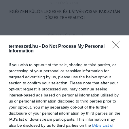
ELŐZŐ CIKK
EGÉSZEN KÜLÖNLEGESEK ÉS LÁTVÁNYOSAK PAKISZTÁN
DÍSZES TEHERAUTÓI
KÖVETKEZŐ CIKK
A SÖRGYÁRTÓL A BUNKERIG: IZGALMAS HELYSZÍNEKKEL
termeszeti.hu -
Do Not Process My Personal
VÁRNAK A KULTURÁLIS ÖRÖKSÉG NAPJAI (SZEPT. 17-18)
Information
If you wish to opt-out of the sale, sharing to third parties, or
processing of your personal or sensitive information for
HASONLÓ ÉRDEKESSÉGEK
targeted advertising by us, please use the below opt-out
section to confirm your selection. Please note that after your
opt-out request is processed you may continue seeing
interest-based ads based on personal information utilized by
us or personal information disclosed to third parties prior to
your opt-out. You may separately opt-out of the further
disclosure of your personal information by third parties on the
IAB’s list of downstream participants. This information may
also be disclosed by us to third parties on the
IAB’s List of