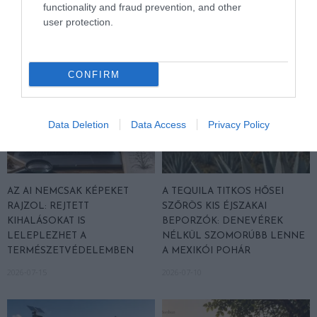
functionality and fraud prevention, and other
2026-07-17
user protection.
CONFIRM
Data Deletion
Data Access
Privacy Policy
AZ AI NEMCSAK KÉPEKET
A TEQUILA TITKOS HŐSEI
RAJZOL: REJTETT
SZŐRÖS KIS ÉJSZAKAI
KIHALÁSOKAT IS
BEPORZÓK: DENEVÉREK
LELEPLEZHET A
NÉLKÜL SZOMORÚBB LENNE
TERMÉSZETVÉDELEMBEN
A MEXIKÓI POHÁR
2026-07-15
2026-07-10