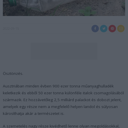
2022-09-15
Ösztönzés.
Ausztriában minden évben 900 ezer tonna műanyaghulladék
keletkezik és ebből 50 ezer tonna különféle italok csomagolásából
származik. Ez hozzávetőleg 2,5 milliárd palackot és dobozt jelent,
amelyek egy része nem a megfelelő helyen landol és súlyosan
károsíthatja akár a természetet is.
A szemetelés nagy része kivédhető lenne olyan megoldásokkal,