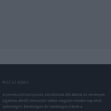
MI EZ AZ OLDAL?
A természeti környezet, körülöttünk élő állatok és növények
izgalmas életét bemutató online magazin minden nap kínál
újdonságot. Barátságos és tanulságos írások a