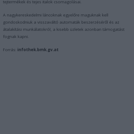
tejtermékek és tejes italok csomagolásai.
A nagykereskedelmi láncoknak egyelőre maguknak kell
gondoskodniuk a visszaváltó automaták beszerzéséről és az
átalakítási munkálatokról, a kisebb üzletek azonban támogatást
fognak kapni.
Forrás:
infothek.bmk.gv.at