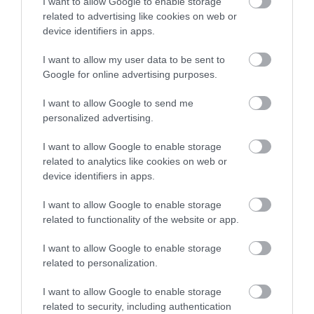
I want to allow Google to enable storage
VÁLTOZATOS NÖVÉNYZET
MEGINT FINOMAN JELEZTE:
related to advertising like cookies on web or
ASZÁLY IDEJÉN IS OKOSABB
KORAI MÉG MINDENTUDÓNAK
device identifiers in apps.
STRATÉGIA
HINNI MAGUNKAT
2026-07-31
2026-07-30
I want to allow my user data to be sent to
Google for online advertising purposes.
I want to allow Google to send me
personalized advertising.
I want to allow Google to enable storage
related to analytics like cookies on web or
device identifiers in apps.
I want to allow Google to enable storage
related to functionality of the website or app.
A BETONBA SZORÍTOTT PATAK
ELFOGYASZTOTTUK AZ ÉVES
I want to allow Google to enable storage
IS TUDNA ÉLNI, HA VÉGRE
TERMÉSZETES KERETET:
related to personalization.
NEM CSATORNAKÉNT
MIÉRT NEM LEHET
KEZELNÉNK
HÁTRADŐLNI, HA KÉSŐBBRE
I want to allow Google to enable storage
CSÚSZOTT A MAGYAR
2026-07-29
related to security, including authentication
TÚLFOGYASZTÁS NAPJA?