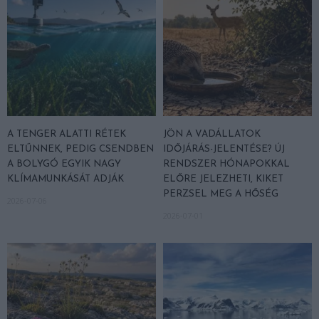
A TENGER ALATTI RÉTEK
JÖN A VADÁLLATOK
ELTŰNNEK, PEDIG CSENDBEN
IDŐJÁRÁS-JELENTÉSE? ÚJ
A BOLYGÓ EGYIK NAGY
RENDSZER HÓNAPOKKAL
KLÍMAMUNKÁSÁT ADJÁK
ELŐRE JELEZHETI, KIKET
PERZSEL MEG A HŐSÉG
2026-07-06
2026-07-01