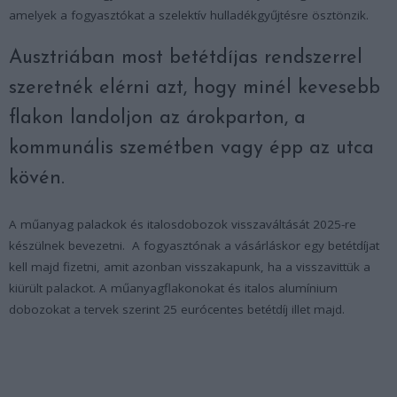
amelyek a fogyasztókat a szelektív hulladékgyűjtésre ösztönzik.
Ausztriában most betétdíjas rendszerrel
szeretnék elérni azt, hogy minél kevesebb
flakon landoljon az árokparton, a
kommunális szemétben vagy épp az utca
kövén.
A műanyag palackok és italosdobozok visszaváltását 2025-re
készülnek bevezetni. A fogyasztónak a vásárláskor egy betétdíjat
kell majd fizetni, amit azonban visszakapunk, ha a visszavittük a
kiürült palackot. A műanyagflakonokat és italos alumínium
dobozokat a tervek szerint 25 eurócentes betétdíj illet majd.