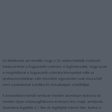
Az illetékesek azt remélik, hogy a 25 centes betétdíj ösztönző
hatással lehet a fogyasztók számára. A legfontosabb, hogy ezzel
a megoldással a fogyasztók számára könnyebbé válik az
újrahasznosításban való részvétel: egyszerűen csak vissza kell
vinni a palackokat a boltba és visszakapjuk a betétdíjat.
A bevezetésre kerülő rendszer minden alumínium dobozra és
minden olyan műanyagflakonra érvényes lesz majd, amelynek
űrtartalma legalább 0,1 liter és legfeljebb három liter, kivéve a