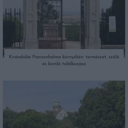
Kirándulás Pannonhalma környékén: természet, szőlő
és komló találkozása