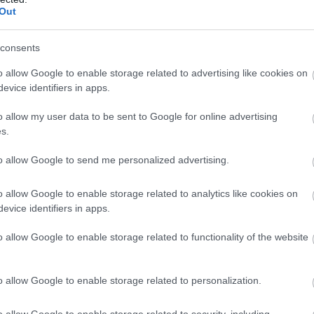
én van.
Out
ta emberek saját tapasztalataik alapján kapjanak hangot, és
consents
zéljenek róluk. A mottó gyakran így hangzik: „Semmit
o allow Google to enable storage related to advertising like cookies on
evice identifiers in apps.
o allow my user data to be sent to Google for online advertising
s.
to allow Google to send me personalized advertising.
o allow Google to enable storage related to analytics like cookies on
evice identifiers in apps.
o allow Google to enable storage related to functionality of the website
o allow Google to enable storage related to personalization.
o allow Google to enable storage related to security, including