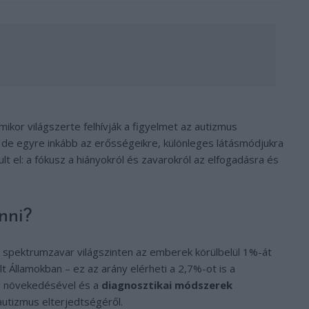
amikor világszerte felhívják a figyelmet az autizmus
 de egyre inkább az erősségeikre, különleges látásmódjukra
lt el: a fókusz a hiányokról és zavarokról az elfogadásra és
nni?
s spektrumzavar világszinten az emberek körülbelül 1%-át
t Államokban – ez az arány elérheti a 2,7%-ot is a
g növekedésével és a
diagnosztikai módszerek
utizmus elterjedtségéről.