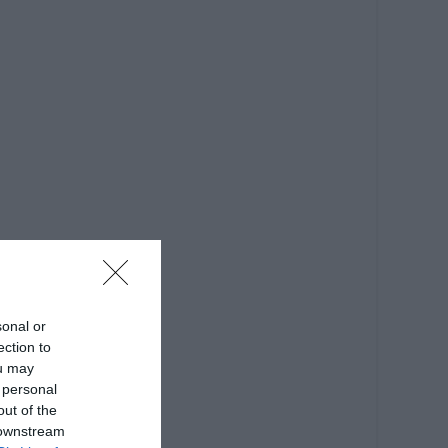
sonal or
ection to
ou may
 personal
out of the
 downstream