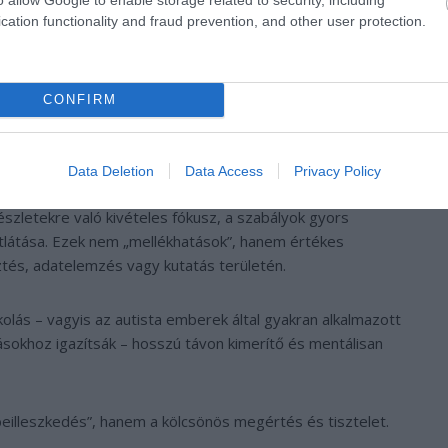
oldalúnak kell tekinteni, nem kizárólag az autista fél
cation functionality and fraud prevention, and other user protection.
ákban már elindultak olyan kezdeményezések, amelyek nem
környezet átalakítására törekszenek.
CONFIRM
re építve
– amelyet a londoni King’s College Autizmuskutató
Data Deletion
Data Access
Privacy Policy
tipikus felnőtt részvételével – kutatók kimutatták, hogy az
észletekre való kivételes fókusz, a szabályok gyors
tlátása. Ezek nem „mellékhatások”, hanem értékes
ztés, adatelemzés vagy kutatás területén.
olás – vagyis az autista emberek által gyakran alkalmazott
rásokhoz igazítsák – hosszú távon kimerítő és mentálisan
eilleszkedés”, hanem a kölcsönös megértés és tisztelet.