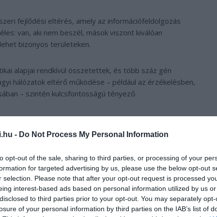
ri fejlődési eltérés, amely az információfeldolgozás
éles: van, aki nem beszél, mások viszont kiválóan
 lehet bizonyos területeken.
ikai alapjai rendkívül összetettek, és több száz gén
agyi hálózatok eltérő működése – például az érzékelésben,
sában – szintén kulcsfontosságú tényező.
ása nem mindenhol egységes. Magyarországon jelenleg
lapján történik a diagnózis, amely külön kategóriákba
i.hu -
Do Not Process My Personal Information
autizmus (F84.0), Asperger-szindróma (F84.5) vagy atípusos
llamokban alkalmazott DSM-5 rendszer már egységesen
to opt-out of the sale, sharing to third parties, or processing of your per
sszes altípusra. A DSM emellett három támogatási szint
formation for targeted advertising by us, please use the below opt-out s
gas támogatási szükségletű csoportokra bontva az
r selection. Please note that after your opt-out request is processed y
eing interest-based ads based on personal information utilized by us or
disclosed to third parties prior to your opt-out. You may separately opt-
losure of your personal information by third parties on the IAB’s list of
es verziója – amelyet Magyarország is várhatóan bevezet a