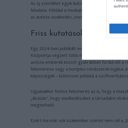
Az új szemlélet egyik kulcsa: az alkalmazkodást két
authenti
feladata. Például a munkahelyeken vagy az iskol
az autista viselkedés „normalizálására”, hanem a 
Friss kutatások – erősségek
Egy 2024-ben publikált nemzetközi tanulmányban 
Központja végzett több mint 300 autista és neuro
autista emberek között gyakrabban fordul elő a r
felismerése vagy a komplex rendszerek logikus á
képességek – különösen például a szoftverfejles
Ugyanakkor fontos felismerés az is, hogy a maszk
„álcázás”, hogy viselkedésüket a társadalmi elvá
megterhelő.
Ezért ma már sok szakember szerint nem cél a „b