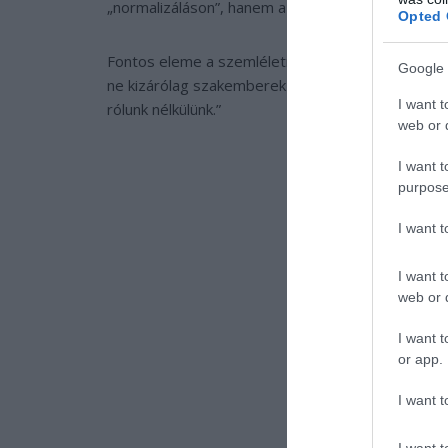
„normalizáláson”, hanem a sokféle működés érték
Opted 
Fontos eleme a szemléletnek az is, hogy az autis
Google 
ne kizárólag szakemberek vagy hozzátartozók bes
I want t
rólunk nélkülünk.”
web or d
I want t
purpose
I want 
I want t
web or d
I want t
or app.
I want t
I want t