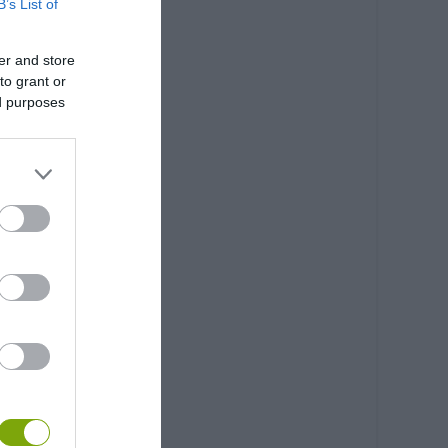
B’s List of
er and store
to grant or
ed purposes