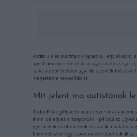
Április 2-a az autizmus világnapja – egy alkalom, 
spektrumzavarral élők valóságára, nehézségeire,
is. Az utóbbi években ugyanis szemléletváltás indu
megértésre helyeződik át.
Mit jelent ma autistának le
Tudtad? A legfrissebb adatok szerint az autizmu
érinti, de egyes országokban – például az Egyesül
gyermekek körében. Ezek a számok a tudatossá
finomodásával egyre pontosabb képet adnak az a