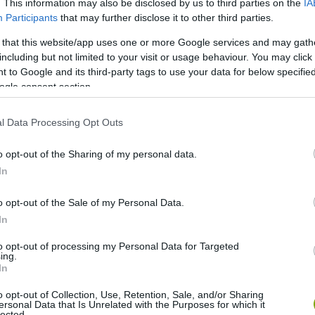
. This information may also be disclosed by us to third parties on the
IA
ű, és nem különíti el az Asperger-szindrómát sem. A
Participants
that may further disclose it to other third parties.
hhoz a valósághoz, amelyben az autizmust nem merev
 that this website/app uses one or more Google services and may gath
s sajátosságai szerint értelmezzük.
including but not limited to your visit or usage behaviour. You may click 
 to Google and its third-party tags to use your data for below specifi
t – forradalom a hozzáállásban
ogle consent section.
l Data Processing Opt Outs
lfogadó) szemléletmód
abból indul ki, hogy a különböző
mus – nem hibák vagy rendellenességek, hanem a
o opt-out of the Sharing of my personal data.
In
yos, patológiai alapú nézőponttal, amely az autizmust
o opt-out of the Sale of my Personal Data.
i. A neuroaffirmatív szemlélet szerint az autista
In
beilleszkedjenek”, hanem a társadalomnak kell úgy
to opt-out of processing my Personal Data for Targeted
verzitás irányába.
ing.
In
 érzékenyítés és a rugalmasság elfogadása is. Az iskolákban,
o opt-out of Collection, Use, Retention, Sale, and/or Sharing
rmatív szemlélet azt jelenti, hogy a hangsúly nem a
ersonal Data that Is Unrelated with the Purposes for which it
lected.