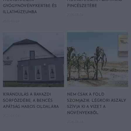
GYÓGYNÖVÉNYKERTBE ÉS
PINCÉSZETÉBE
ILLATMÚZEUMBA
2026-08-04
2026-08-04
KIRÁNDULÁS A RAVAZDI
NEM CSAK A FÖLD
SÖRFŐZDÉBE, A BENCÉS
SZOMJAZIK: LÉGKÖRI ASZÁLY
APÁTSÁG HABOS OLDALÁRA
SZÍVJA KI A VIZET A
NÖVÉNYEKBŐL
2026-08-04
2026-08-04