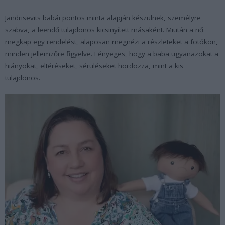
Jandrisevits babái pontos minta alapján készülnek, személyre
szabva, a leendő tulajdonos kicsinyített másaként. Miután a nő
megkap egy rendelést, alaposan megnézi a részleteket a fotókon,
minden jellemzőre figyelve. Lényeges, hogy a baba ugyanazokat a
hiányokat, eltéréseket, sérüléseket hordozza, mint a kis
tulajdonos.