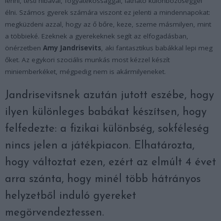
lenni, testi hibával, fogyatékossággal, látható különbözőséggel
élni. Számos gyerek számára viszont ez jelenti a mindennapokat:
megküzdeni azzal, hogy az ő bőre, keze, szeme másmilyen, mint
a többieké. Ezeknek a gyerekeknek segít az elfogadásban,
önérzetben
Amy Jandrisevits
, aki fantasztikus babákkal lepi meg
őket. Az egykori szociális munkás most kézzel készít
miniemberkéket, mégpedig nem is akármilyeneket.
Jandrisevitsnek azután jutott eszébe, hogy
ilyen különleges babákat készítsen, hogy
felfedezte: a fizikai különbség, sokféleség
nincs jelen a játékpiacon. Elhatározta,
hogy változtat ezen, ezért az elmúlt 4 évet
arra szánta, hogy minél több hátrányos
helyzetből induló gyereket
megörvendeztessen.