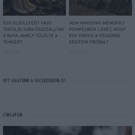
EGY ELSÜLLYEDT HAJÓ
NEM MINDENKI MENEKÜLT
TEXTILJEI ÚJRA ÖSSZEÁLLTAK:
POMPEJIBEN: LEHET, HOGY
A RUHA, AMELY TÚLÉLTE A
EGY ORVOS A VÉGSŐKIG
TENGERT
SEGÍTENI PRÓBÁLT
2026-06-29
2026-06-23
OTT VAGYUNK A FACEBOOKON IS!
CÍMLAPON