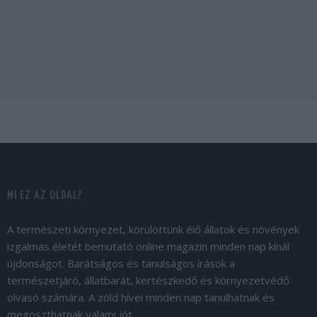
MI EZ AZ OLDAL?
A természeti környezet, körülöttünk élő állatok és növények
izgalmas életét bemutató online magazin minden nap kínál
újdonságot. Barátságos és tanulságos írások a
természetjáró, állatbarát, kertészkedő és környezetvédő
olvasó számára. A zöld hívei minden nap tanulhatnak és
megoszthatnak valami jót.