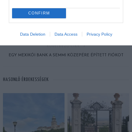
ELŐZŐ CIKK
CONFIRM
ALIG HISZÜNK A SZEMÜNKNEK: ELKÉPESZTŐ MŰVÉSZI
ALKOTÁSOK SÓBÓL
Data Deletion
Data Access
Privacy Policy
KÖVETKEZŐ CIKK
EGY MEXIKÓI BANK A SEMMI KÖZEPÉRE ÉPÍTETT FIÓKOT
HASONLÓ ÉRDEKESSÉGEK