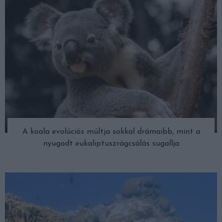
A koala evolúciós múltja sokkal drámaibb, mint a
nyugodt eukaliptuszrágcsálás sugallja