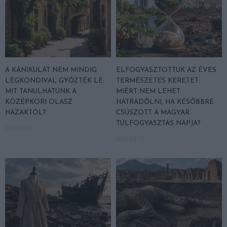
A KÁNIKULÁT NEM MINDIG
ELFOGYASZTOTTUK AZ ÉVES
LÉGKONDIVAL GYŐZTÉK LE:
TERMÉSZETES KERETET:
MIT TANULHATUNK A
MIÉRT NEM LEHET
KÖZÉPKORI OLASZ
HÁTRADŐLNI, HA KÉSŐBBRE
HÁZAKTÓL?
CSÚSZOTT A MAGYAR
TÚLFOGYASZTÁS NAPJA?
2026-07-20
2026-07-17