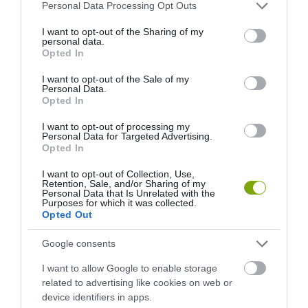
Please note that this website/app uses one or more Google
Personal Data Processing Opt Outs
services and may gather and store information including but
not limited to your visit or usage behaviour. You may click to
I want to opt-out of the Sharing of my
personal data.
grant or deny consent to Google and its third-party tags to
Opted In
use your data for below specified purposes in below Google
consent section.
I want to opt-out of the Sale of my
Personal Data.
Opted In
I want to opt-out of processing my
Personal Data for Targeted Advertising.
Opted In
I want to opt-out of Collection, Use,
Retention, Sale, and/or Sharing of my
Personal Data that Is Unrelated with the
Purposes for which it was collected.
Opted Out
Google consents
I want to allow Google to enable storage
related to advertising like cookies on web or
device identifiers in apps.