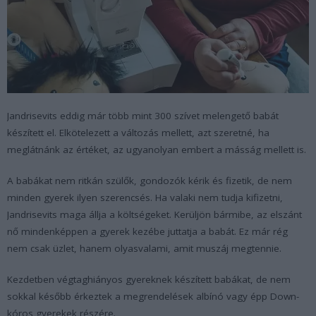
Jandrisevits eddig már több mint 300 szívet melengető babát
készített el. Elkötelezett a változás mellett, azt szeretné, ha
meglátnánk az értéket, az ugyanolyan embert a másság mellett is.
A babákat nem ritkán szülők, gondozók kérik és fizetik, de nem
minden gyerek ilyen szerencsés. Ha valaki nem tudja kifizetni,
Jandrisevits maga állja a költségeket. Kerüljön bármibe, az elszánt
nő mindenképpen a gyerek kezébe juttatja a babát. Ez már rég
nem csak üzlet, hanem olyasvalami, amit muszáj megtennie.
Kezdetben végtaghiányos gyereknek készített babákat, de nem
sokkal később érkeztek a megrendelések albínó vagy épp Down-
kóros gyerekek részére.