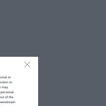
sonal or
ection to
ou may
 personal
out of the
 downstream