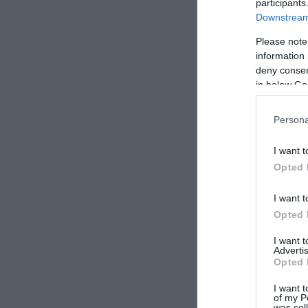
participants
Downstream 
Please note
information 
deny consent
in below Go
Persona
I want t
Opted 
I want t
Opted 
I want 
Advertis
Opted 
I want t
of my P
was col