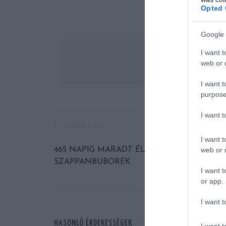
Opted 
Google 
I want t
web or d
I want t
purpose
I want 
ELŐZŐ CIKK
I want t
web or d
465 NAPIG MARADT ÉLETBEN AZ ‘ÖRÖK’
SZAPPANBUBORÉK
I want t
or app.
I want t
HASONLÓ ÉRDEKESSÉGEK
I want t