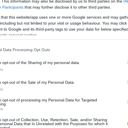
. This information may also be disclosed by us to third parties on the
IA
Participants
that may further disclose it to other third parties.
 that this website/app uses one or more Google services and may gath
including but not limited to your visit or usage behaviour. You may click 
 to Google and its third-party tags to use your data for below specifi
ogle consent section.
l Data Processing Opt Outs
o opt-out of the Sharing of my personal data.
In
o opt-out of the Sale of my Personal Data.
In
to opt-out of processing my Personal Data for Targeted
ing.
In
o opt-out of Collection, Use, Retention, Sale, and/or Sharing
ersonal Data that Is Unrelated with the Purposes for which it
lected.