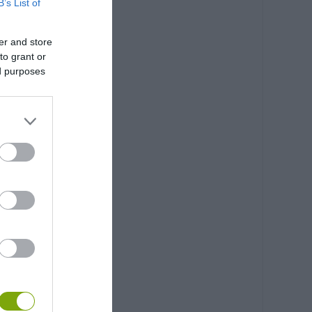
B’s List of
er and store
to grant or
ed purposes