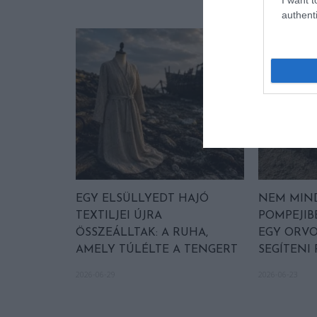
authenti
EGY ELSÜLLYEDT HAJÓ
NEM MIN
TEXTILJEI ÚJRA
POMPEJIB
ÖSSZEÁLLTAK: A RUHA,
EGY ORVO
AMELY TÚLÉLTE A TENGERT
SEGÍTENI
2026-06-29
2026-06-23