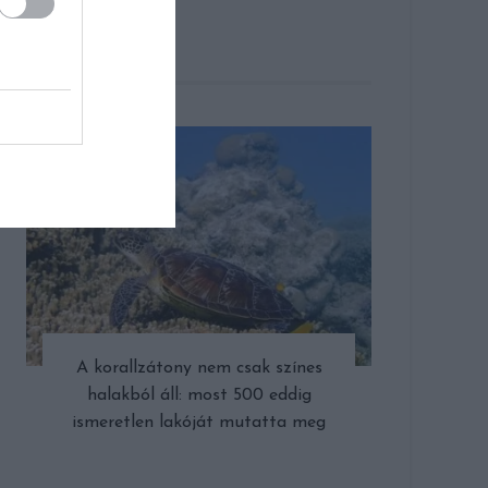
CÍMLAPON
A korallzátony nem csak színes
halakból áll: most 500 eddig
ismeretlen lakóját mutatta meg