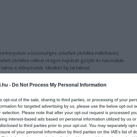
erkönyvben a közönséges cickafark (
Achillea millefolium
)
afark (
Achillea collina
) virágos hajtását gyűjtik és használják.
talma is előnyösebb. Mindkét faj tartalmaz
.
i.hu -
Do Not Process My Personal Information
mésztési panaszok enyhítésére, valamint étvágyjavítóként
sőleg felületi sebek kezelésére, illetve nőgyógyászati,
to opt-out of the sale, sharing to third parties, or processing of your per
ák. A cickafark gyógyászati alkalmazása biztonságos,
formation for targeted advertising by us, please use the below opt-out s
r selection. Please note that after your opt-out request is processed y
rend-kiegészítő alapanyagaként népszerű gyógynövény.
eing interest-based ads based on personal information utilized by us or
disclosed to third parties prior to your opt-out. You may separately opt-
losure of your personal information by third parties on the IAB’s list of