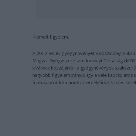
Kiemelt figyelem.
A 2022-es év gyógynövényét valószínűleg sokan is
Magyar Gyógyszerésztudományi Társaság (MGYT) 
kívánnak hozzájárulni a gyógynövények szakszerű
nagyobb figyelem irányul, így a vele kapcsolatos
fontosabb információk az érdeklődők széles köréh