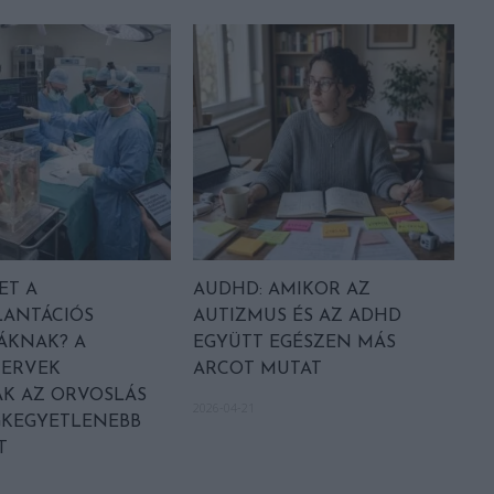
ET A
AUDHD: AMIKOR AZ
LANTÁCIÓS
AUTIZMUS ÉS AZ ADHD
ÁKNAK? A
EGYÜTT EGÉSZEN MÁS
ZERVEK
ARCOT MUTAT
ÁK AZ ORVOSLÁS
2026-04-21
GKEGYETLENEBB
T