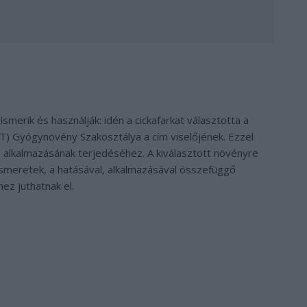
merik és használják: idén a cickafarkat választotta a
Gyógynövény Szakosztálya a cím viselőjének. Ezzel
 alkalmazásának terjedéséhez. A kiválasztott növényre
 ismeretek, a hatásával, alkalmazásával összefüggő
ez juthatnak el.