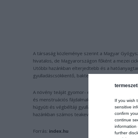
A társaság közleménye szerint a Magyar Gyógysz
hivatalos, de Magyarországon főként a mezei cick
Utóbbi hazánkban elterjedtebb és a hatóanyagtar
gyulladáscsökkentő, baktericid, fungicid anyagokat
termeszet
A növény teáját gyomor- és bélgörcsökkel járó e
és menstruációs fájdalmak esetén alkalmazzák. Kül
If you wish 
húgyúti és végbéltáji gyulladások esetén használj
sensitive in
confirm you
hazánkban számos teakeverék, kozmetikum és ét
continue se
information 
Forrás:
index.hu
further disc