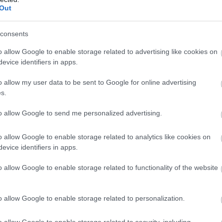
Out
consents
o allow Google to enable storage related to advertising like cookies on
evice identifiers in apps.
o allow my user data to be sent to Google for online advertising
s.
to allow Google to send me personalized advertising.
KÖVETKEZŐ CIKK
o allow Google to enable storage related to analytics like cookies on
evice identifiers in apps.
AZ ÖRDÖG KERTJE: KINEK A MŰVE EZ A
KÜLÖNÖS TERÜLET AZ AMAZONASI
o allow Google to enable storage related to functionality of the website
ŐSERDŐKBEN?
o allow Google to enable storage related to personalization.
o allow Google to enable storage related to security, including