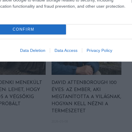
cation functionality and fraud prevention, and other user protection.
CONFIRM
Data Deletion
Data Access
Privacy Policy
DENKI MENEKÜLT
DAVID ATTENBOROUGH 100
EN: LEHET, HOGY
ÉVES: AZ EMBER, AKI
S A VÉGSŐKIG
MEGTANÍTOTTA A VILÁGNAK,
 PRÓBÁLT
HOGYAN KELL NÉZNI A
TERMÉSZETET
2026-05-08