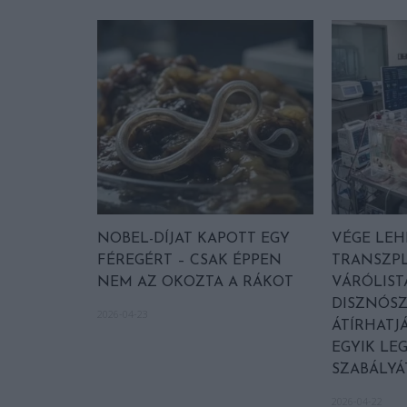
NOBEL-DÍJAT KAPOTT EGY
VÉGE LEH
FÉREGÉRT – CSAK ÉPPEN
TRANSZP
NEM AZ OKOZTA A RÁKOT
VÁRÓLIST
DISZNÓS
2026-04-23
ÁTÍRHATJ
EGYIK LE
SZABÁLYÁ
2026-04-22