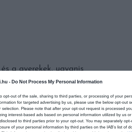
 és a gyerekek, ugyanis
a-szigeten a bio-fűnyírók, azaz
i.hu -
Do Not Process My Personal Information
erítve fogják majd legeltetni.
to opt-out of the sale, sharing to third parties, or processing of your per
formation for targeted advertising by us, please use the below opt-out s
osságát a klímavédelem terén és ökológiai módon, bundás
r selection. Please note that after your opt-out request is processed y
sát. Összességében az EU projekt keretében 10-20 %-kal
eing interest-based ads based on personal information utilized by us or
és ráadásul a Duna-sziget karbantartási kiadásait is 10-15
disclosed to third parties prior to your opt-out. You may separately opt-
losure of your personal information by third parties on the IAB’s list of