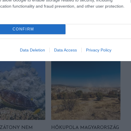
A:
EZT MÉG A TÖRPÖK IS MEGIRIGYELNÉK:
cation functionality and fraud prevention, and other user protection.
EGY SPANYOL FALU KÉKRE FESTETTE
MAGÁT
CONFIRM
Data Deletion
Data Access
Privacy Policy
LZÁTONY NEM
HŐKUPOLA MAGYARORSZÁG