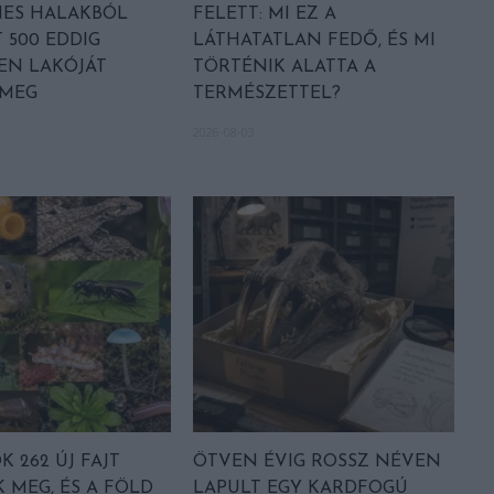
NES HALAKBÓL
FELETT: MI EZ A
 500 EDDIG
LÁTHATATLAN FEDŐ, ÉS MI
EN LAKÓJÁT
TÖRTÉNIK ALATTA A
 MEG
TERMÉSZETTEL?
2026-08-03
 262 ÚJ FAJT
ÖTVEN ÉVIG ROSSZ NÉVEN
 MEG, ÉS A FÖLD
LAPULT EGY KARDFOGÚ