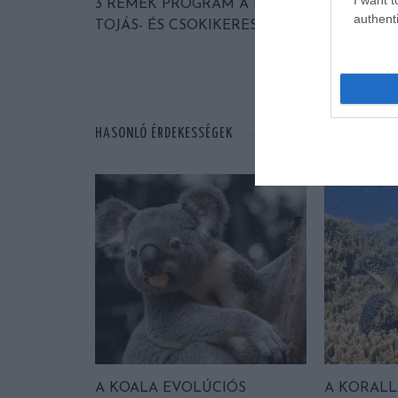
3 REMEK PROGRAM A HÚSVÉTI IDŐSZAKR
authenti
TOJÁS- ÉS CSOKIKERESÉS INDUL!
HASONLÓ ÉRDEKESSÉGEK
A KOALA EVOLÚCIÓS
A KORAL