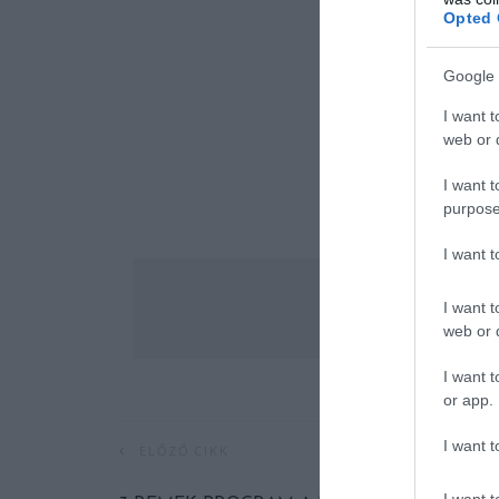
Opted 
Google 
I want t
web or d
I want t
purpose
I want 
I want t
web or d
I want t
or app.
I want t
ELŐZŐ CIKK
I want t