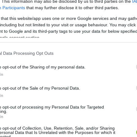
. This information may also be disclosed by us to third parties on the
IA
Participants
that may further disclose it to other third parties.
m újkeletű kezdeményezés Bécsben. A rautenwegi
évek kezdete óta osztrák hegyi kecskék – pinzgauer kecskék
 that this website/app uses one or more Google services and may gath
including but not limited to your visit or usage behaviour. You may click 
 to Google and its third-party tags to use your data for below specifi
ogle consent section.
l Data Processing Opt Outs
o opt-out of the Sharing of my personal data.
In
o opt-out of the Sale of my Personal Data.
In
to opt-out of processing my Personal Data for Targeted
ing.
In
o opt-out of Collection, Use, Retention, Sale, and/or Sharing
ersonal Data that Is Unrelated with the Purposes for which it
lected.