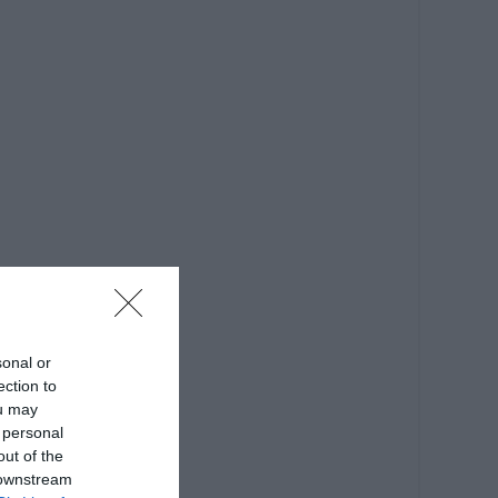
sonal or
ection to
ou may
 personal
out of the
 downstream