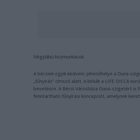
Négylábú közmunkások.
A bécsiek egyik kedvenc pihenőhelye a Duna-szige
„fűnyírás” címszó alatt. A birkák a LIFE DICCA eur
bevetésre. A Bécsi Városháza Duna-szigetért is 
fenntartható fűnyírási koncepciót, amelynek keret