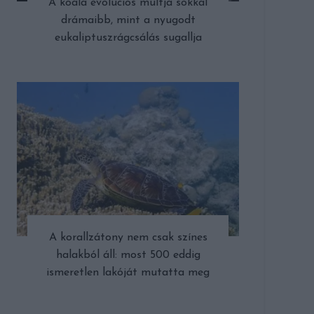
A koala evolúciós múltja sokkal
drámaibb, mint a nyugodt
eukaliptuszrágcsálás sugallja
A korallzátony nem csak színes
halakból áll: most 500 eddig
ismeretlen lakóját mutatta meg