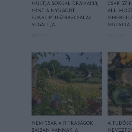
MÚLTJA SOKKAL DRÁMAIBB,
CSAK SZÍ
MINT A NYUGODT
ÁLL: MOST
EUKALIPTUSZRÁGCSÁLÁS
ISMERETL
SUGALLJA
MUTATTA
2026-08-07
2026-08-06
NEM CSAK A RITKASÁGOK
A TUDÓSOK
BAJBAN VANNAK: A
NEVEZTEK