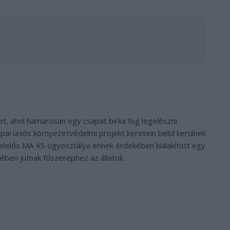
t, ahol hamarosan egy csapat birka fog legelészni
ópai uniós környezetvédelmi projekt keretein belül kerülnek
felelős MA 45-ügyosztálya ennek érdekében kialakított egy
ében jutnak főszerephez az állatok.