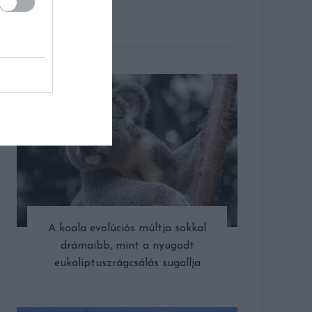
CÍMLAPON
A koala evolúciós múltja sokkal
drámaibb, mint a nyugodt
eukaliptuszrágcsálás sugallja