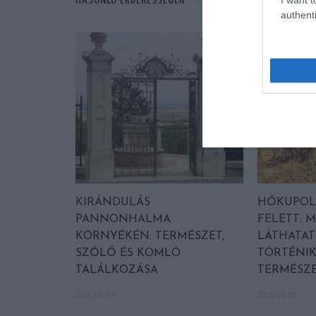
HASONLÓ ÉRDEKESSÉGEK
authenti
KIRÁNDULÁS
HŐKUPOL
PANNONHALMA
FELETT: M
KÖRNYÉKÉN: TERMÉSZET,
LÁTHATAT
SZŐLŐ ÉS KOMLÓ
TÖRTÉNIK
TALÁLKOZÁSA
TERMÉSZE
2026-08-04
2026-08-03