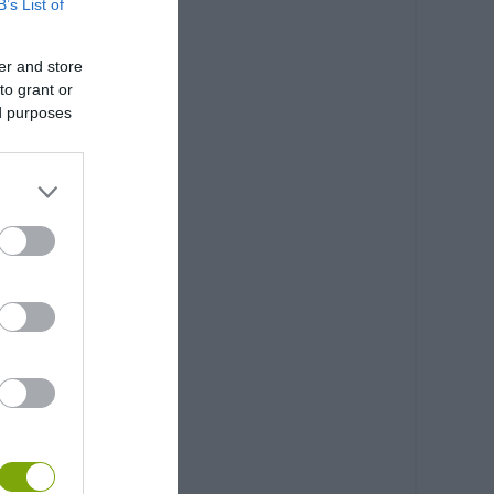
B’s List of
er and store
to grant or
ed purposes