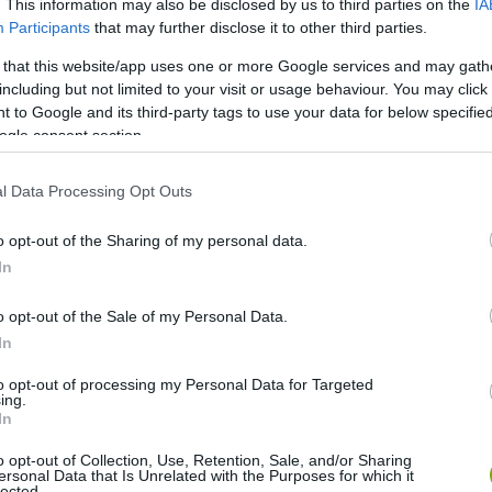
. This information may also be disclosed by us to third parties on the
IA
Participants
that may further disclose it to other third parties.
 that this website/app uses one or more Google services and may gath
including but not limited to your visit or usage behaviour. You may click 
 to Google and its third-party tags to use your data for below specifi
ogle consent section.
l Data Processing Opt Outs
o opt-out of the Sharing of my personal data.
In
o opt-out of the Sale of my Personal Data.
In
to opt-out of processing my Personal Data for Targeted
ing.
In
o opt-out of Collection, Use, Retention, Sale, and/or Sharing
ersonal Data that Is Unrelated with the Purposes for which it
lected.