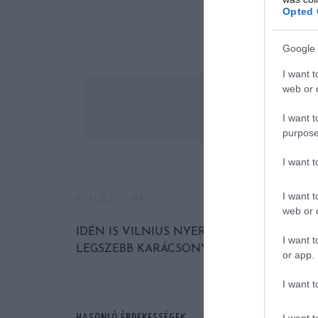
Opted 
Google 
I want t
web or d
I want t
purpose
I want 
I want t
ELŐZŐ CIKK
web or d
IDÉN IS VILNIUS NYERTE AZ ’EURÓPA
I want t
LEGSZEBB KARÁCSONYFÁJA’ CÍMET
or app.
I want t
I want t