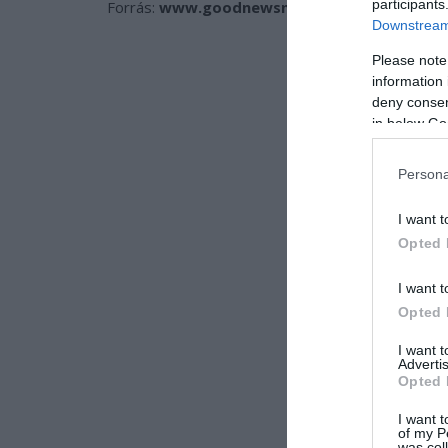
participants
Forrás:
www.goodnewsnetwork.org
Downstream 
Please note
information 
deny consent
in below Go
Persona
I want t
Opted 
I want t
Opted 
I want 
Advertis
Opted 
I want t
of my P
was col