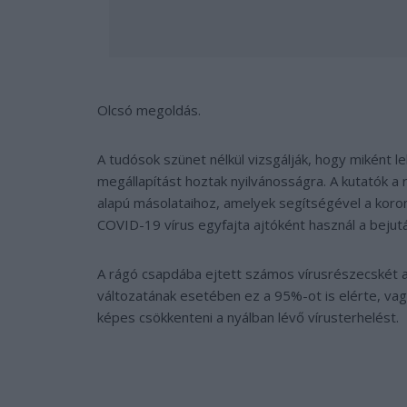
Olcsó megoldás.
A tudósok szünet nélkül vizsgálják, hogy miként 
megállapítást hoztak nyilvánosságra. A kutatók a 
alapú másolataihoz, amelyek segítségével a koro
COVID-19 vírus egyfajta ajtóként használ a bejut
A rágó csapdába ejtett számos vírusrészecskét a
változatának esetében ez a 95%-ot is elérte, vag
képes csökkenteni a nyálban lévő vírusterhelést.