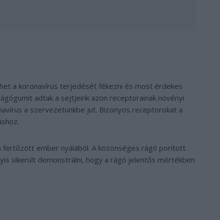
lehet a koronavírus terjedését fékezni és most érdekes
rágógumit adtak a sejtjeink azon receptorainak növényi
navírus a szervezetünkbe jut. Bizonyos receptorokat a
áshoz.
 fertőzött ember nyálából. A közönséges rágó porított
yis sikerült demonstrálni, hogy a rágó jelentős mértékben