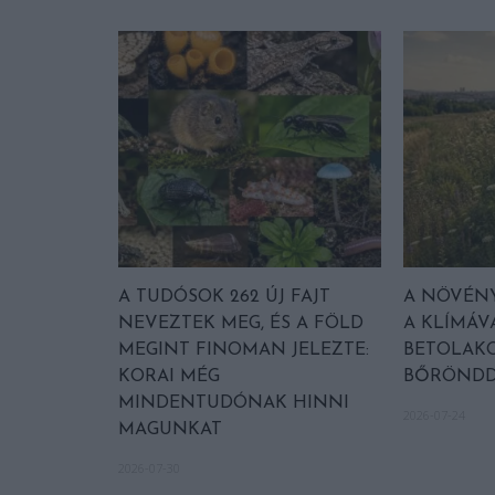
A TUDÓSOK 262 ÚJ FAJT
A NÖVÉNY
NEVEZTEK MEG, ÉS A FÖLD
A KLÍMÁV
MEGINT FINOMAN JELEZTE:
BETOLAKO
KORAI MÉG
BŐRÖNDD
MINDENTUDÓNAK HINNI
2026-07-24
MAGUNKAT
2026-07-30