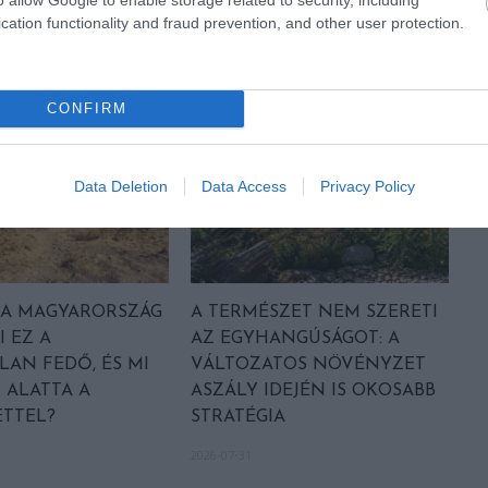
cation functionality and fraud prevention, and other user protection.
CONFIRM
Data Deletion
Data Access
Privacy Policy
A MAGYARORSZÁG
A TERMÉSZET NEM SZERETI
I EZ A
AZ EGYHANGÚSÁGOT: A
LAN FEDŐ, ÉS MI
VÁLTOZATOS NÖVÉNYZET
 ALATTA A
ASZÁLY IDEJÉN IS OKOSABB
TTEL?
STRATÉGIA
2026-07-31