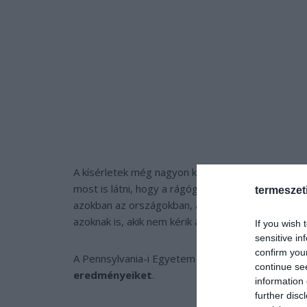
A kísérletek még nagyon korai fázisban vannak, t
most is látni, hogy a rágógumi rendkívül olcsó m
termeszet
azokban az országokban, ahol a vakcinák nem állnak
azoknak is, akik nem kérik az oltást.
If you wish 
sensitive in
confirm you
A Pennsylvania-i Egyetem kutatói a Molecular The
continue se
eredményeiket
.
information 
further disc