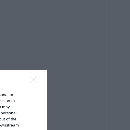
sonal or
ection to
ou may
 personal
out of the
 downstream