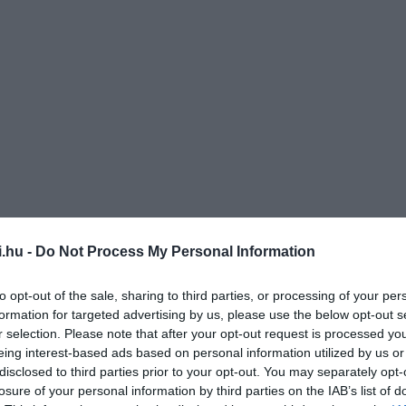
ovábbi, részletes vizsgálatok szükségesek. Azt viszont már
egoldás lehet, így könnyen terjeszthetővé válhat majd
i.hu -
Do Not Process My Personal Information
 korlátlanul rendelkezésre, illetve alternatívát mutathat
to opt-out of the sale, sharing to third parties, or processing of your per
formation for targeted advertising by us, please use the below opt-out s
r selection. Please note that after your opt-out request is processed y
rapy c. tudományos folyóiratban közölték az
eing interest-based ads based on personal information utilized by us or
disclosed to third parties prior to your opt-out. You may separately opt-
losure of your personal information by third parties on the IAB’s list of