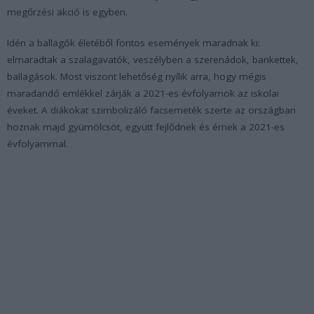
megőrzési akció is egyben.
Idén a ballagók életéből fontos események maradnak ki:
elmaradtak a szalagavatók, veszélyben a szerenádok, bankettek,
ballagások. Most viszont lehetőség nyílik arra, hogy mégis
maradandó emlékkel zárják a 2021-es évfolyamok az iskolai
éveket. A diákokat szimbolizáló facsemeték szerte az országban
hoznak majd gyümölcsöt, együtt fejlődnek és érnek a 2021-es
évfolyammal.