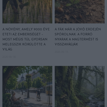
A NÖVÉNY, AMELY 9000 ÉVE
A FÁK MÁR A JÖVŐ ERDEJÉN
ETETI AZ EMBERISÉGET –
SPÓROLNAK: A FORRÓ
MOST MÉGIS TÚL GYORSAN
NYARAK A MAGTERMÉST IS
MELEGSZIK KÖRÜLÖTTE A
VISSZAVÁGJÁK
VILÁG
2026-06-15
2026-06-18