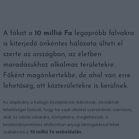
A fákat a
10 millió Fa
legapróbb falvakra
is kiterjedő önkéntes hálózata ülteti el
szerte az országban, az életben
maradásukhoz alkalmas területekre.
Főként magánkertekbe, de ahol van erre
lehetőség, ott közterületekre is kerülnek.
Az alapítvány a ballagó középiskolai diákoknak, iskoláknak
lehetőséget biztosít, hogy ha saját ültetést szeretnének szervezni,
akár az iskola udvarára, környékére, megtehessék. A
kezdeményezéshez elsősorban anyagi támogatással lehet
csatlakozni a
10 millió fa weboldalán
.