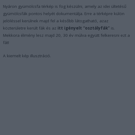
Nyáron gyümölcsfa térkép is fog készülni, amely az idei ültetésű
gyümölcsfák pontos helyét dokumentálja. Erre a térképre külön
jelöléssel kerülnek majd fel a később látogatható, azaz
közterületre került fák és az
itt igényelt “osztályfák”
is.
Mekkora élmény lesz majd 20, 30 év múlva együtt felkeresni ezt a
fát!
A kiemelt kép illusztráció.