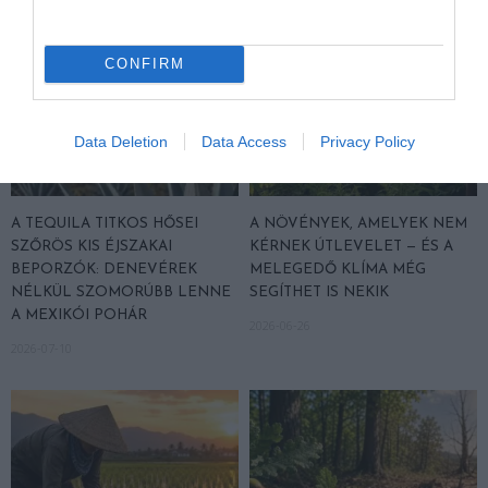
CONFIRM
Data Deletion
Data Access
Privacy Policy
A TEQUILA TITKOS HŐSEI
A NÖVÉNYEK, AMELYEK NEM
SZŐRÖS KIS ÉJSZAKAI
KÉRNEK ÚTLEVELET — ÉS A
BEPORZÓK: DENEVÉREK
MELEGEDŐ KLÍMA MÉG
NÉLKÜL SZOMORÚBB LENNE
SEGÍTHET IS NEKIK
A MEXIKÓI POHÁR
2026-06-26
2026-07-10