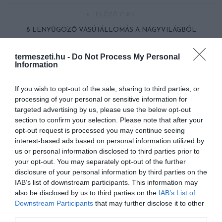
ELŐZŐ CIKK
8 LENYŰGÖZŐ VASÚTÁLLOMÁS A NAGYVILÁGBÓL
termeszeti.hu -
Do Not Process My Personal
KÖVETKEZŐ CIKK
Information
MINDÖSSZE 63 CM-ES A VILÁG LEGKISEBB NŐJE
If you wish to opt-out of the sale, sharing to third parties, or
processing of your personal or sensitive information for
targeted advertising by us, please use the below opt-out
HASONLÓ ÉRDEKESSÉGEK
section to confirm your selection. Please note that after your
opt-out request is processed you may continue seeing
interest-based ads based on personal information utilized by
us or personal information disclosed to third parties prior to
your opt-out. You may separately opt-out of the further
disclosure of your personal information by third parties on the
IAB’s list of downstream participants. This information may
also be disclosed by us to third parties on the
IAB’s List of
Downstream Participants
that may further disclose it to other
third parties.