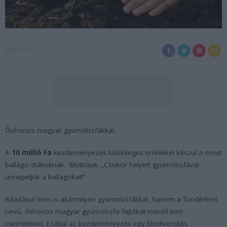
2021-05-18
Őshonos magyar gyümölcsfákkal.
A
10 millió Fa
kezdeményezés különleges emlékkel készül a most
ballagó diákoknak. Mottójuk: „Csokor helyett gyümölcsfával
ünnepeljük a ballagókat!”
Ráadásul nem is akármilyen gyümölcsfákkal, hanem a Tündérkert
nevű, őshonos magyar gyümölcsfa fajtákat mentő kert
csemetéivel. Ezáltal az kezdeményezés egy biodiverzitás