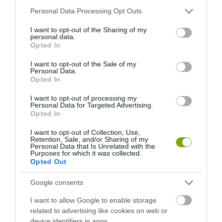
Please note that this website/app uses one or more Google
Personal Data Processing Opt Outs
services and may gather and store information including but
KIRÁNDULÁS PANNONHALMA
HŐKUPOLA MAGYARORSZÁG
not limited to your visit or usage behaviour. You may click to
I want to opt-out of the Sharing of my
KÖRNYÉKÉN: TERMÉSZET,
FELETT: MI EZ A LÁTHATATLAN
personal data.
grant or deny consent to Google and its third-party tags to
SZŐLŐ ÉS KOMLÓ
FEDŐ, ÉS MI TÖRTÉNIK
Opted In
use your data for below specified purposes in below Google
TALÁLKOZÁSA
ALATTA A TERMÉSZETTEL?
consent section.
I want to opt-out of the Sale of my
2026-08-04
2026-08-03
Personal Data.
Opted In
I want to opt-out of processing my
Personal Data for Targeted Advertising.
Opted In
I want to opt-out of Collection, Use,
Retention, Sale, and/or Sharing of my
Personal Data that Is Unrelated with the
Purposes for which it was collected.
Opted Out
Google consents
A TERMÉSZET NEM SZERETI
A TUDÓSOK 262 ÚJ FAJT
I want to allow Google to enable storage
AZ EGYHANGÚSÁGOT: A
NEVEZTEK MEG, ÉS A FÖLD
related to advertising like cookies on web or
VÁLTOZATOS NÖVÉNYZET
MEGINT FINOMAN JELEZTE:
device identifiers in apps.