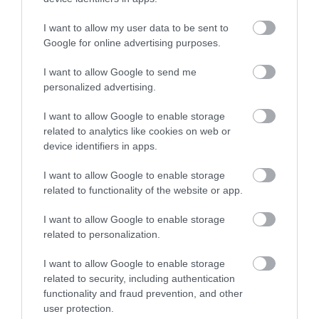
ASZÁLY IDEJÉN IS OKOSABB
KORAI MÉG MINDENTUDÓNAK
STRATÉGIA
HINNI MAGUNKAT
I want to allow my user data to be sent to
2026-07-31
2026-07-30
Google for online advertising purposes.
I want to allow Google to send me
personalized advertising.
I want to allow Google to enable storage
related to analytics like cookies on web or
device identifiers in apps.
I want to allow Google to enable storage
related to functionality of the website or app.
I want to allow Google to enable storage
A NÖVÉNYEK IS KÖLTÖZNEK
EGY ÖREG TÖLGY NEM CSAK
related to personalization.
A KLÍMÁVAL: JÖNNEK AZ ÚJ
FA, HANEM TÁRSASHÁZ,
BETOLAKODÓK, CSAK NEM
ÉTTEREM ÉS MENEDÉK
I want to allow Google to enable storage
BŐRÖNDDEL
EGYSZERRE
related to security, including authentication
2026-07-24
2026-07-22
functionality and fraud prevention, and other
user protection.