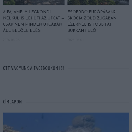
A FA, AMELY LÉGKONDI
ESŐERDŐ EURÓPÁBAN?
NÉLKÜL IS LEHŰTI AZ UTCÁT —
SKÓCIA ZÖLD ZUGÁBAN
CSAK NEM MINDEN UTCÁBAN
EZERNÉL IS TÖBB FAJ
ÁLL BELŐLE ELÉG
BUKKANT ELŐ
2026-06-05
2026-06-01
OTT VAGYUNK A FACEBOOKON IS!
CÍMLAPON