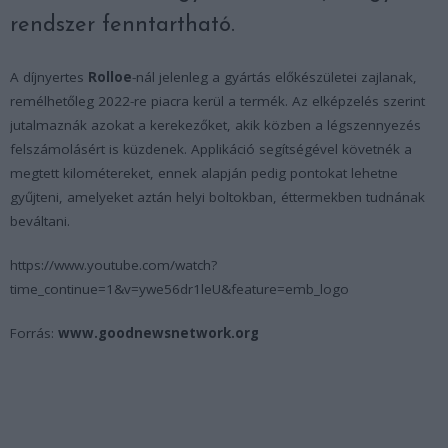
rendszer fenntartható.
A díjnyertes
Rolloe
-nál jelenleg a gyártás előkészületei zajlanak,
remélhetőleg 2022-re piacra kerül a termék. Az elképzelés szerint
jutalmaznák azokat a kerekezőket, akik közben a légszennyezés
felszámolásért is küzdenek. Applikáció segítségével követnék a
megtett kilométereket, ennek alapján pedig pontokat lehetne
gyűjteni, amelyeket aztán helyi boltokban, éttermekben tudnának
beváltani.
https://www.youtube.com/watch?
time_continue=1&v=ywe56dr1leU&feature=emb_logo
Forrás:
www.goodnewsnetwork.org