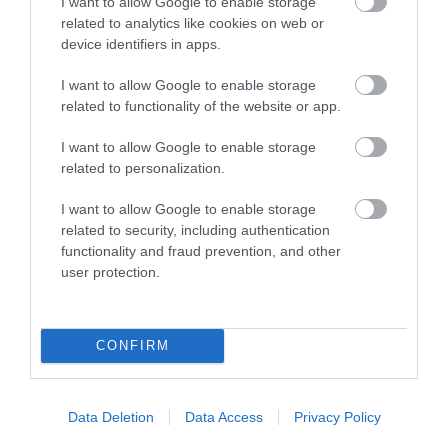
I want to allow Google to enable storage
related to analytics like cookies on web or
device identifiers in apps.
I want to allow Google to enable storage
related to functionality of the website or app.
A TERMÉSZET NEM SZERETI
A TUDÓSOK 262 ÚJ FAJT
I want to allow Google to enable storage
AZ EGYHANGÚSÁGOT: A
NEVEZTEK MEG, ÉS A FÖLD
related to personalization.
VÁLTOZATOS NÖVÉNYZET
MEGINT FINOMAN JELEZTE:
ASZÁLY IDEJÉN IS OKOSABB
KORAI MÉG MINDENTUDÓNAK
I want to allow Google to enable storage
STRATÉGIA
HINNI MAGUNKAT
related to security, including authentication
2026-07-31
2026-07-30
functionality and fraud prevention, and other
user protection.
CONFIRM
Data Deletion
Data Access
Privacy Policy