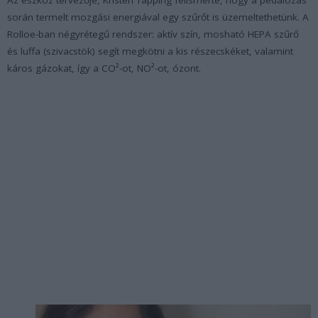
Az eszköz tervezője, Kristen Tapping felismerte, hogy a pedálozás
során termelt mozgási energiával egy szűrőt is üzemeltethetünk. A
Rolloe-ban négyrétegű rendszer: aktív szín, mosható HEPA szűrő
és luffa (szivacstök) segít megkötni a kis részecskéket, valamint
káros gázokat, így a CO²-ot, NO²-ot, ózont.