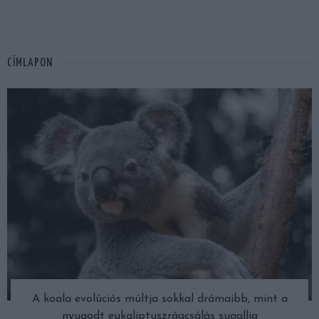
CÍMLAPON
A koala evolúciós múltja sokkal drámaibb, mint a
nyugodt eukaliptuszrágcsálás sugallja