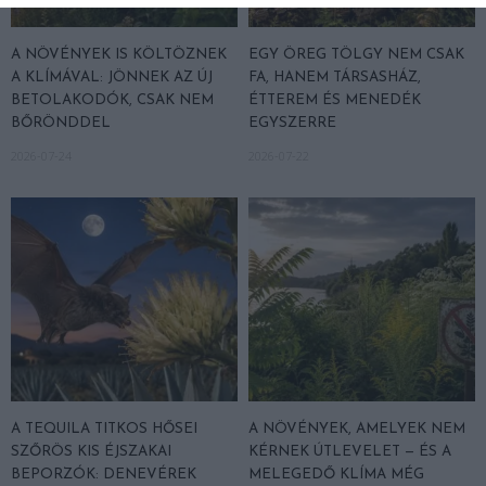
A NÖVÉNYEK IS KÖLTÖZNEK
EGY ÖREG TÖLGY NEM CSAK
A KLÍMÁVAL: JÖNNEK AZ ÚJ
FA, HANEM TÁRSASHÁZ,
BETOLAKODÓK, CSAK NEM
ÉTTEREM ÉS MENEDÉK
BŐRÖNDDEL
EGYSZERRE
2026-07-24
2026-07-22
A TEQUILA TITKOS HŐSEI
A NÖVÉNYEK, AMELYEK NEM
SZŐRÖS KIS ÉJSZAKAI
KÉRNEK ÚTLEVELET — ÉS A
BEPORZÓK: DENEVÉREK
MELEGEDŐ KLÍMA MÉG