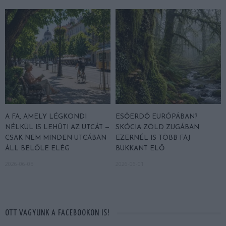
A FA, AMELY LÉGKONDI
ESŐERDŐ EURÓPÁBAN?
NÉLKÜL IS LEHŰTI AZ UTCÁT —
SKÓCIA ZÖLD ZUGÁBAN
CSAK NEM MINDEN UTCÁBAN
EZERNÉL IS TÖBB FAJ
ÁLL BELŐLE ELÉG
BUKKANT ELŐ
2026-06-05
2026-06-01
OTT VAGYUNK A FACEBOOKON IS!