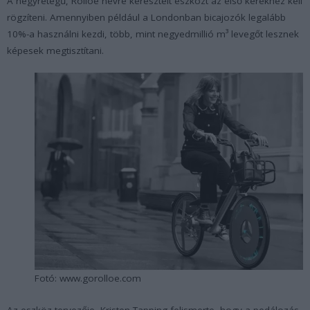
A négyrétegű, Rolloe névre keresztelt eszközt az első kerékhez kell
rögzíteni. Amennyiben például a Londonban bicajozók legalább
10%-a használni kezdi, több, mint negyedmillió m³ levegőt lesznek
képesek megtisztítani.
Fotó: www.gorolloe.com