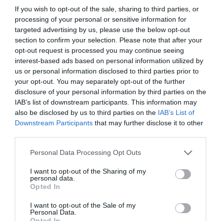
If you wish to opt-out of the sale, sharing to third parties, or
processing of your personal or sensitive information for
targeted advertising by us, please use the below opt-out
section to confirm your selection. Please note that after your
opt-out request is processed you may continue seeing
interest-based ads based on personal information utilized by
us or personal information disclosed to third parties prior to
your opt-out. You may separately opt-out of the further
ELŐZŐ CIKK
disclosure of your personal information by third parties on the
IAB’s list of downstream participants. This information may
HASZNÁLT TEAFILTEREKRE KÉSZÍTI LENYŰGÖZŐ
also be disclosed by us to third parties on the
IAB’s List of
FESTMÉNYEIT
Downstream Participants
that may further disclose it to other
third parties.
KÖVETKEZŐ CIKK
Please note that this website/app uses one or more Google
Personal Data Processing Opt Outs
TANULMÁNYOK SZERINT MÁR EGY FIATAL HOLLÓ IS OLYAN
services and may gather and store information including but
INTELLIGENS, MINT EGY FELNŐTT MAJOM
not limited to your visit or usage behaviour. You may click to
I want to opt-out of the Sharing of my
personal data.
grant or deny consent to Google and its third-party tags to
Opted In
use your data for below specified purposes in below Google
consent section.
I want to opt-out of the Sale of my
HASONLÓ ÉRDEKESSÉGEK
Personal Data.
Opted In