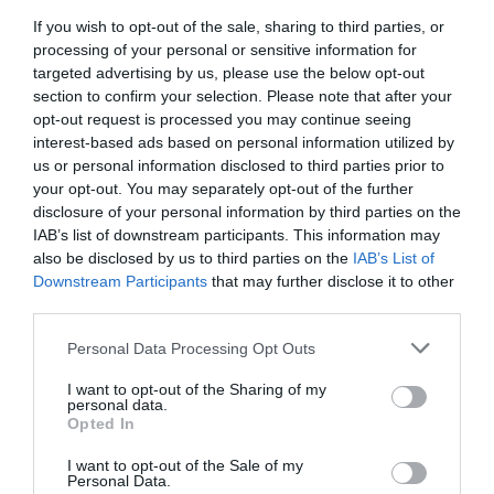
If you wish to opt-out of the sale, sharing to third parties, or
processing of your personal or sensitive information for
targeted advertising by us, please use the below opt-out
section to confirm your selection. Please note that after your
opt-out request is processed you may continue seeing
interest-based ads based on personal information utilized by
us or personal information disclosed to third parties prior to
ELŐZŐ CIKK
your opt-out. You may separately opt-out of the further
disclosure of your personal information by third parties on the
ST. PIERRE ÉS MIQUELON: FRANCIAORSZÁG UTOLSÓ BÁSTYÁI
IAB’s list of downstream participants. This information may
KANADA PARTJAINÁL
also be disclosed by us to third parties on the
IAB’s List of
Downstream Participants
that may further disclose it to other
third parties.
KÖVETKEZŐ CIKK
Please note that this website/app uses one or more Google
ÚJRA MEGTALÁLHATTÁK AZ ŐSI GYÓGY- ÉS FŰSZERNÖVÉNYT,
Personal Data Processing Opt Outs
services and may gather and store information including but
AMIÉRT A RÓMAIAK EGY VAGYONT IS HAJLANDÓAK VOLTAK
not limited to your visit or usage behaviour. You may click to
I want to opt-out of the Sharing of my
FIZETNI
personal data.
grant or deny consent to Google and its third-party tags to
Opted In
use your data for below specified purposes in below Google
consent section.
I want to opt-out of the Sale of my
Personal Data.
HASONLÓ ÉRDEKESSÉGEK