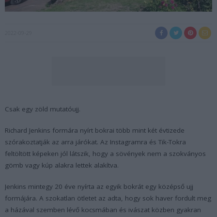
2022-09-29
Csak egy zöld mutatóujj.
Richard Jenkins formára nyírt bokrai több mint két évtizede
szórakoztatják az arra járókat. Az Instagramra és Tik-Tokra
feltöltött képeken jól látszik, hogy a sövények nem a szokványos
gömb vagy kúp alakra lettek alakítva.
Jenkins mintegy 20 éve nyírta az egyik bokrát egy középső ujj
formájára. A szokatlan ötletet az adta, hogy sok haver fordult meg
a házával szemben lévő kocsmában és ivászat közben gyakran