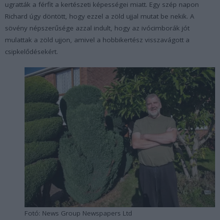
ugratták a férfit a kertészeti képességei miatt. Egy szép napon
Richard úgy döntött, hogy ezzel a zöld ujjal mutat be nekik. A
sövény népszerűsége azzal indult, hogy az ivócimborák jót
mulattak a zöld ujjon, amivel a hobbikertész visszavágott a
csipkelődésekért.
Fotó: News Group Newspapers Ltd