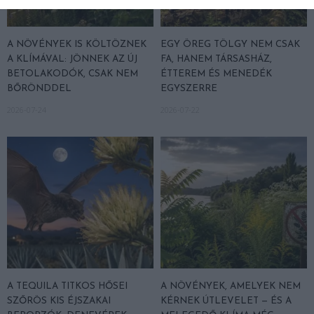
A NÖVÉNYEK IS KÖLTÖZNEK
EGY ÖREG TÖLGY NEM CSAK
A KLÍMÁVAL: JÖNNEK AZ ÚJ
FA, HANEM TÁRSASHÁZ,
BETOLAKODÓK, CSAK NEM
ÉTTEREM ÉS MENEDÉK
BŐRÖNDDEL
EGYSZERRE
2026-07-24
2026-07-22
A TEQUILA TITKOS HŐSEI
A NÖVÉNYEK, AMELYEK NEM
SZŐRÖS KIS ÉJSZAKAI
KÉRNEK ÚTLEVELET — ÉS A