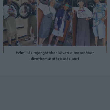
Félmilliós rajongótábor követi a mosodában
divatbemutatózó idős párt