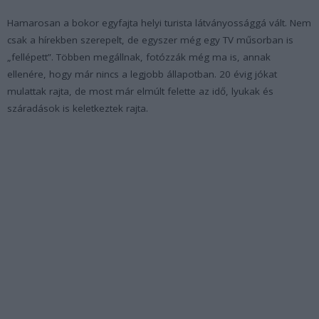
Hamarosan a bokor egyfajta helyi turista látványossággá vált. Nem
csak a hírekben szerepelt, de egyszer még egy TV műsorban is
„fellépett”. Többen megállnak, fotózzák még ma is, annak
ellenére, hogy már nincs a legjobb állapotban. 20 évig jókat
mulattak rajta, de most már elmúlt felette az idő, lyukak és
száradások is keletkeztek rajta.