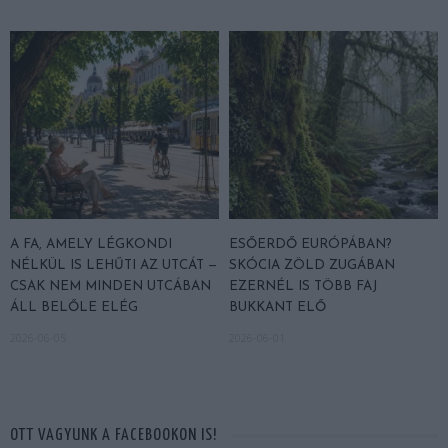
A FA, AMELY LÉGKONDI
ESŐERDŐ EURÓPÁBAN?
NÉLKÜL IS LEHŰTI AZ UTCÁT —
SKÓCIA ZÖLD ZUGÁBAN
CSAK NEM MINDEN UTCÁBAN
EZERNÉL IS TÖBB FAJ
ÁLL BELŐLE ELÉG
BUKKANT ELŐ
2026-06-05
2026-06-01
OTT VAGYUNK A FACEBOOKON IS!