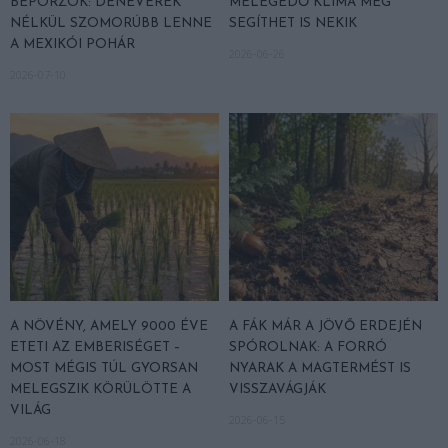
BEPORZÓK: DENEVÉREK
MELEGEDŐ KLÍMA MÉG
NÉLKÜL SZOMORÚBB LENNE
SEGÍTHET IS NEKIK
A MEXIKÓI POHÁR
2026-06-26
2026-07-10
A NÖVÉNY, AMELY 9000 ÉVE
A FÁK MÁR A JÖVŐ ERDEJÉN
ETETI AZ EMBERISÉGET –
SPÓROLNAK: A FORRÓ
MOST MÉGIS TÚL GYORSAN
NYARAK A MAGTERMÉST IS
MELEGSZIK KÖRÜLÖTTE A
VISSZAVÁGJÁK
VILÁG
2026-06-15
2026-06-18