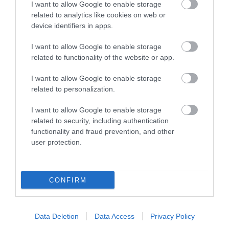
I want to allow Google to enable storage
related to analytics like cookies on web or
device identifiers in apps.
I want to allow Google to enable storage
related to functionality of the website or app.
A TERMÉSZET NEM SZERETI
A TUDÓSOK 262 ÚJ FAJT
I want to allow Google to enable storage
AZ EGYHANGÚSÁGOT: A
NEVEZTEK MEG, ÉS A FÖLD
related to personalization.
VÁLTOZATOS NÖVÉNYZET
MEGINT FINOMAN JELEZTE:
ASZÁLY IDEJÉN IS OKOSABB
KORAI MÉG MINDENTUDÓNAK
I want to allow Google to enable storage
STRATÉGIA
HINNI MAGUNKAT
related to security, including authentication
functionality and fraud prevention, and other
2026-07-31
2026-07-30
user protection.
CONFIRM
Data Deletion
Data Access
Privacy Policy