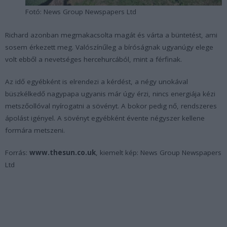
Fotó: News Group Newspapers Ltd
Richard azonban megmakacsolta magát és várta a büntetést, ami
sosem érkezett meg. Valószínűleg a bíróságnak ugyanúgy elege
volt ebből a nevetséges hercehurcából, mint a férfinak.
Az idő egyébként is elrendezi a kérdést, a négy unokával
büszkélkedő nagypapa ugyanis már úgy érzi, nincs energiája kézi
metszőollóval nyírogatni a sövényt. A bokor pedig nő, rendszeres
ápolást igényel. A sövényt egyébként évente négyszer kellene
formára metszeni.
Forrás:
www.thesun.co.uk
, kiemelt kép: News Group Newspapers
Ltd