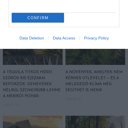
2026-07-24
2026-07-22
CONFIRM
Data Deletion
Data Access
Privacy Policy
A TEQUILA TITKOS HŐSEI
A NÖVÉNYEK, AMELYEK NEM
SZŐRÖS KIS ÉJSZAKAI
KÉRNEK ÚTLEVELET — ÉS A
BEPORZÓK: DENEVÉREK
MELEGEDŐ KLÍMA MÉG
NÉLKÜL SZOMORÚBB LENNE
SEGÍTHET IS NEKIK
A MEXIKÓI POHÁR
2026-06-26
2026-07-10