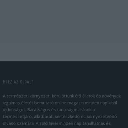
MI EZ AZ OLDAL?
A természeti környezet, körülöttünk élő állatok és növények
izgalmas életét bemutató online magazin minden nap kínál
újdonságot. Barátságos és tanulságos írások a
természetjáró, állatbarát, kertészkedő és környezetvédő
olvasó számára. A zöld hívei minden nap tanulhatnak és