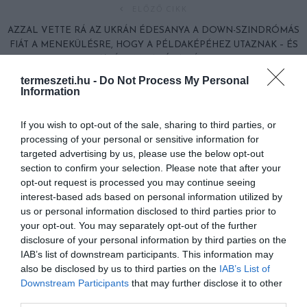
ELŐZŐ CIKK
AZZAL VETTE RÁ AZ UKRÁN ÉDESANYA A DOWN-SZINDRÓMÁS
FIÁT A MENEKÜLÉSRE, HOGY A PÉLDAKÉPÉHEZ UTAZNAK – ÉS
AZ ÁLOM VALÓRA VÁLT
termeszeti.hu -
Do Not Process My Personal
Information
KÖVETKEZŐ CIKK
TÁVOLÍTSUK EL A SZENVEDŐ SZOBANÖVÉNYT A LAKÁSBÓL,
If you wish to opt-out of the sale, sharing to third parties, or
MERT SZOMORÚVÁ TESZ MINKET
processing of your personal or sensitive information for
targeted advertising by us, please use the below opt-out
section to confirm your selection. Please note that after your
opt-out request is processed you may continue seeing
HASONLÓ ÉRDEKESSÉGEK
interest-based ads based on personal information utilized by
us or personal information disclosed to third parties prior to
your opt-out. You may separately opt-out of the further
disclosure of your personal information by third parties on the
IAB’s list of downstream participants. This information may
also be disclosed by us to third parties on the
IAB’s List of
Downstream Participants
that may further disclose it to other
third parties.