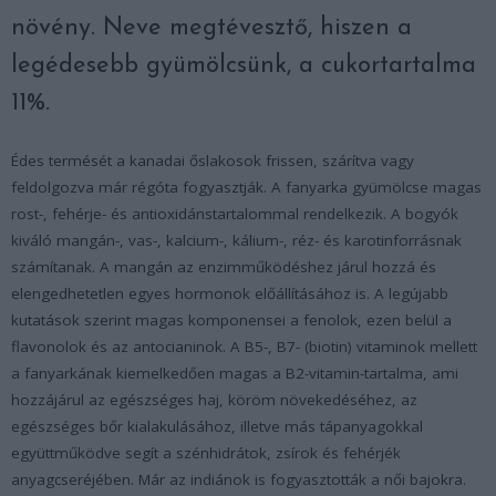
növény. Neve megtévesztő, hiszen a
legédesebb gyümölcsünk, a cukortartalma
11%.
Édes termését a kanadai őslakosok frissen, szárítva vagy
feldolgozva már régóta fogyasztják. A fanyarka gyümölcse magas
rost-, fehérje- és antioxidánstartalommal rendelkezik. A bogyók
kiváló mangán-, vas-, kalcium-, kálium-, réz- és karotinforrásnak
számítanak. A mangán az enzimműködéshez járul hozzá és
elengedhetetlen egyes hormonok előállításához is. A legújabb
kutatások szerint magas komponensei a fenolok, ezen belül a
flavonolok és az antocianinok. A B5-, B7- (biotin) vitaminok mellett
a fanyarkának kiemelkedően magas a B2-vitamin-tartalma, ami
hozzájárul az egészséges haj, köröm növekedéséhez, az
egészséges bőr kialakulásához, illetve más tápanyagokkal
együttműködve segít a szénhidrátok, zsírok és fehérjék
anyagcseréjében. Már az indiánok is fogyasztották a női bajokra.