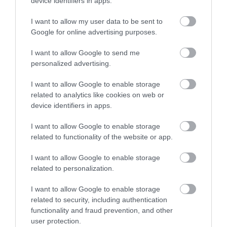
device identifiers in apps.
AZ EGYHANGÚSÁGOT: A
NEVEZTEK MEG, ÉS A FÖLD
VÁLTOZATOS NÖVÉNYZET
MEGINT FINOMAN JELEZTE:
I want to allow my user data to be sent to
ASZÁLY IDEJÉN IS OKOSABB
KORAI MÉG MINDENTUDÓNAK
Google for online advertising purposes.
STRATÉGIA
HINNI MAGUNKAT
I want to allow Google to send me
2026-07-31
2026-07-30
personalized advertising.
I want to allow Google to enable storage
related to analytics like cookies on web or
device identifiers in apps.
I want to allow Google to enable storage
related to functionality of the website or app.
I want to allow Google to enable storage
related to personalization.
A NÖVÉNYEK IS KÖLTÖZNEK
EGY ÖREG TÖLGY NEM CSAK
I want to allow Google to enable storage
A KLÍMÁVAL: JÖNNEK AZ ÚJ
FA, HANEM TÁRSASHÁZ,
related to security, including authentication
BETOLAKODÓK, CSAK NEM
ÉTTEREM ÉS MENEDÉK
functionality and fraud prevention, and other
BŐRÖNDDEL
EGYSZERRE
user protection.