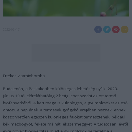
2022-06-17
Értékes vitaminbomba.
Budajenőn, a Patikakertben különleges lehetőség nyílik: 2023.
június 19-től előreláthatólag 2 hétig lehet szedni az ott termő
biofanyarkából. A kert maga is különleges, a gyümölcsöket az eső
öntözi, a nap érleli. A termések gyógyító erejében hisznek, ennek
köszönhetően egészen különleges fajokat termesztenek, például
kék mézbogyót, fekete málnát, ékszermeggyet. A tudatosan, évről
évre növelt biodiverzitás miatt a gyümölcsök beltartalma a