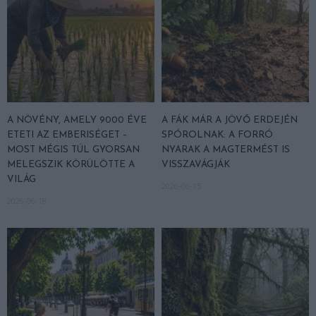
A NÖVÉNY, AMELY 9000 ÉVE
A FÁK MÁR A JÖVŐ ERDEJÉN
ETETI AZ EMBERISÉGET –
SPÓROLNAK: A FORRÓ
MOST MÉGIS TÚL GYORSAN
NYARAK A MAGTERMÉST IS
MELEGSZIK KÖRÜLÖTTE A
VISSZAVÁGJÁK
VILÁG
2026-06-15
2026-06-18