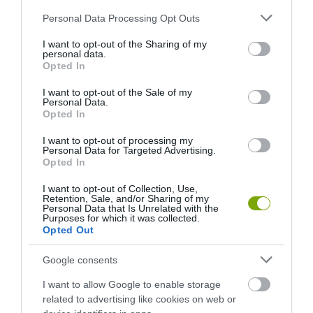
Please note that this website/app uses one or more Google
Personal Data Processing Opt Outs
services and may gather and store information including but
not limited to your visit or usage behaviour. You may click to
I want to opt-out of the Sharing of my
personal data.
grant or deny consent to Google and its third-party tags to
KIRÁNDULÁS PANNONHALMA
HŐKUPOLA MAGYARORSZÁG
Opted In
use your data for below specified purposes in below Google
KÖRNYÉKÉN: TERMÉSZET,
FELETT: MI EZ A LÁTHATATLAN
consent section.
I want to opt-out of the Sale of my
SZŐLŐ ÉS KOMLÓ
FEDŐ, ÉS MI TÖRTÉNIK
Personal Data.
TALÁLKOZÁSA
ALATTA A TERMÉSZETTEL?
Opted In
2026-08-04
2026-08-03
I want to opt-out of processing my
Personal Data for Targeted Advertising.
Opted In
I want to opt-out of Collection, Use,
Retention, Sale, and/or Sharing of my
Personal Data that Is Unrelated with the
Purposes for which it was collected.
Opted Out
Google consents
I want to allow Google to enable storage
related to advertising like cookies on web or
A TERMÉSZET NEM SZERETI
A TUDÓSOK 262 ÚJ FAJT