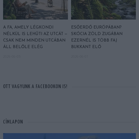
A FA, AMELY LÉGKONDI
ESŐERDŐ EURÓPÁBAN?
NÉLKÜL IS LEHŰTI AZ UTCÁT —
SKÓCIA ZÖLD ZUGÁBAN
CSAK NEM MINDEN UTCÁBAN
EZERNÉL IS TÖBB FAJ
ÁLL BELŐLE ELÉG
BUKKANT ELŐ
2026-06-05
2026-06-01
OTT VAGYUNK A FACEBOOKON IS!
CÍMLAPON