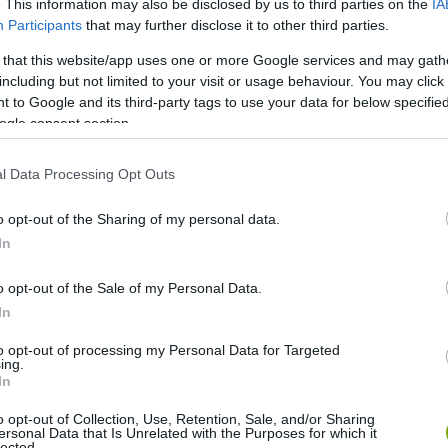
. This information may also be disclosed by us to third parties on the
IA
Participants
that may further disclose it to other third parties.
com/RBG8JGUzFS
 that this website/app uses one or more Google services and may gath
including but not limited to your visit or usage behaviour. You may click 
)
November 12, 2020
 to Google and its third-party tags to use your data for below specifi
ogle consent section.
így a szemüveg alatti nyílás többnyire bezárul. Ez a
maszk rögzítésében is. A leukoplasztot úgy rögzítsük, hogy
l Data Processing Opt Outs
.
o opt-out of the Sharing of my personal data.
In
ól, az is lehet, hogy a mindennapjaink részévé válik. Végül
lik a pandémia: buszon, boltban biztosan csökkenti a
o opt-out of the Sale of my Personal Data.
nos, ami segít abban, hogy ne akadályként éljük meg a
In
to opt-out of processing my Personal Data for Targeted
ing.
In
o opt-out of Collection, Use, Retention, Sale, and/or Sharing
ersonal Data that Is Unrelated with the Purposes for which it
lected.