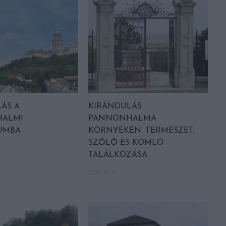
ÁS A
KIRÁNDULÁS
ALMI
PANNONHALMA
UMBA
KÖRNYÉKÉN: TERMÉSZET,
SZŐLŐ ÉS KOMLÓ
TALÁLKOZÁSA
2026-08-04