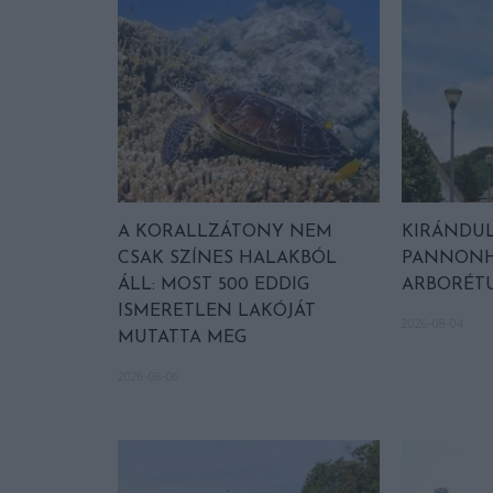
A KORALLZÁTONY NEM
KIRÁNDUL
CSAK SZÍNES HALAKBÓL
PANNONH
ÁLL: MOST 500 EDDIG
ARBORÉT
ISMERETLEN LAKÓJÁT
2026-08-04
MUTATTA MEG
2026-08-06