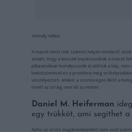
Homály nélkül.
A maszk most már számos helyen kötelező. Azok 
amiatt, hogy a lencsék bepárosodnak a maszk fele
pillanatokban homályosodik el előttük a kép, nem
beköszöntével ez a probléma még erőteljesebben
veszélyezteti. Amikor a szemüveges illető a hideg
ismét az orráig sem lát az ember.
Daniel M. Heiferman
ideg
egy trükköt, ami segíthet 
Noha az orvos magánemberként nem visel szemüve