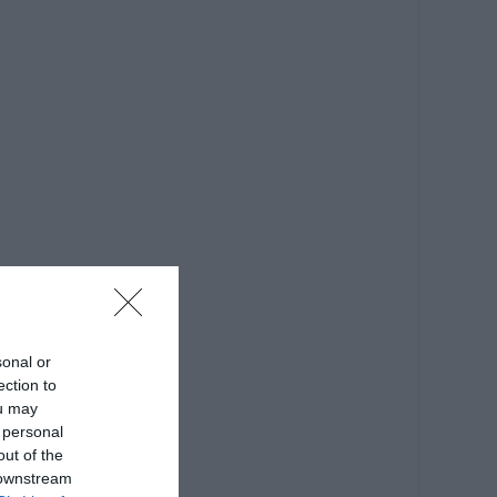
sonal or
ection to
ou may
 personal
out of the
 downstream