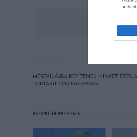
authenti
ELŐZŐ CIKK
MESEVILÁGBA REPÍTENEK MINKET EZEK 
TORTAKÜLÖNLEGESSÉGEK
HASONLÓ ÉRDEKESSÉGEK