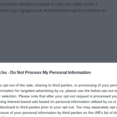
szetesen eközben a maszk is rajta van, tehát ismeri a
űen egy ragtapasszal, leukoplaszttal rögzíti a maszkot az
i.hu -
Do Not Process My Personal Information
to opt-out of the sale, sharing to third parties, or processing of your per
formation for targeted advertising by us, please use the below opt-out s
r selection. Please note that after your opt-out request is processed y
eing interest-based ads based on personal information utilized by us or
disclosed to third parties prior to your opt-out. You may separately opt-
or keeping your mask up over your nose, a simple bandaid does
losure of your personal information by third parties on the IAB’s list of