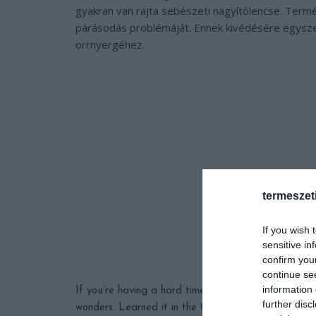
gyakran van rajta sebészeti nagyítólencse. Termé
párásodás problémáját. Ennek kivédésére egyszer
orrnyergéhez.
termeszet
If you wish 
sensitive in
confirm you
continue se
information 
If you’re having a hard time with glasses fogging 
further disc
wonders. Learned it in the OR.