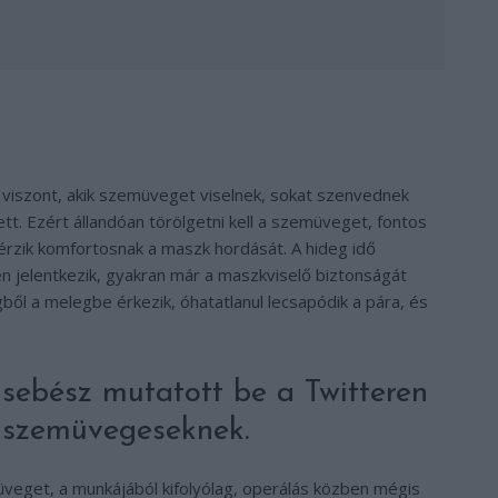
viszont, akik szemüveget viselnek, sokat szenvednek
tt. Ezért állandóan törölgetni kell a szemüveget, fontos
 érzik komfortosnak a maszk hordását. A hideg idő
 jelentkezik, gyakran már a maszkviselő biztonságát
ből a melegbe érkezik, óhatatlanul lecsapódik a pára, és
sebész mutatott be a Twitteren
a szemüvegeseknek.
get, a munkájából kifolyólag, operálás közben mégis